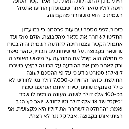
הייתי מוכן להתנהלות הזאת". כך אמר קשר הפועל
חיפה ז'וליו סזאר לאחר שבמועדון הודיעו אתמול
רשמית כי הוא משוחרר מהקבוצה.
כזכור, לפני מספר שבועות פרסמנו כי במועדון
החליטו לשחרר את סזאר מהקבוצה, אולם מאז ועד
אתמול הקשר עצמו חיכה להודעה רשמית והיה בטוח
שיישאר בקבוצה. על פי שיחות עם חבריו, סזאר סיפר
כי תחילה הוא קיבל את ההודעה על מימוש האופציה
ורק לאחר מכן את ההודעה על הכוונה לקצץ בשכרו.
לוואלה! ספורט נודע כי על פי ההסכם לעונה
החולפת, סזאר הרוויח כ-7,000 דולר נטו לחודש, לא
כולל מענקים שונים, שיחד איתם הסתכם שכרו
בכ-100 אלף דולר לשנה. העונה הובטח לו שכר
"פיקס" של 13 אלף דולר נטו לחודש. יואב כץ הגיב
ואמר: "ההחלטה לשחרר את ז'וליו היא מקצועית. אני
רציתי אותו בקבוצה, אבל קלינגר לא רצה".