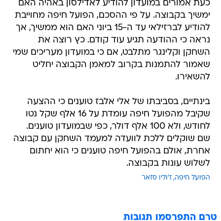
כעת אמורים במועדון להודיע לאדילסון באהיה האם
ימשיך בקבוצה. על פי ההסכם, הפועל חיפה מחוייבת
להודיע לברזילאי עד ה-15 ביוני האם הוא ממשיך, אך
נראה כי ההודעה תגיע עוד קודם. כץ רוצה את
השחקן וקלינגר מתלבט, אם כי במועדון מעריכים שמי
שאמור להתמנות בקרוב למאמן הקבוצה יחליט
להשאירו.
בינתיים, בסביבתו של אלי אלבז טוענים כי ההצעה
שקיבל מהפועל חיפה עומדת על 16 אלף שקל נטו
לחודש, ולא 100 אלף דולר, כפי שבמועדון טוענים.
שם שוקלים ללכת לוועדה למעמד השחקן עם קבוצה
אחרת, אולם בהפועל חיפה טוענים כי הוא יחתום
לשלוש עונות בקבוצה.
הפועל חיפה
ז'וליו סזאר
טרם התפרסמו תגובות