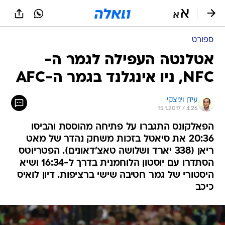
ספורט
אטלנטה העפילה לגמר ה-
NFC, ניו אינגלנד בגמר ה-AFC
עידן ויניצקי
15.1.2017 / 4:26
הפאלקונס התגברו על פתיחה מהוססת והביסו
20:36 את סיאטל בזכות משחק נהדר של מאט
ריאן (338 יארד ושלושה טאצ'דאונים). הפטריוטס
הסתדרו עם יוסטון הלוחמנית בדרך ל-16:34 ושיא
היסטורי של גמר חטיבה שישי ברציפות. דיון לואיס
כיכב