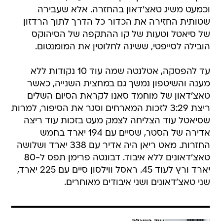
וכמעט משיג טאצ'דאון בהחזרה. אלא שעבירה
שטותית החזירה את הכדור כל הדרך לתוך הרדזון
של סיאטל וטעות של קו ההתקפה של הסיהוקס
הובילה לסייפטי, ששינה לחלוטין את המומנטום.
עד להפסקה, אטלנטה שמה עוד 10 נקודות ללא
מענה והשיטפון נמשך גם במחצית השנייה, כאשר
טאצ'דאון של מוחמד סאנו לקראת הסיום השלים
ריצת 3:29 לזכות המארחים וסגר את הסיפור, למרות
שסיאטל עוד הצליחה לצמק מעט בזכות עוד ריצה
אדירה של הסטר, שסיים עם 194 יארד בחמש
החזרות. מאט ריאן היה אדיר עם 338 יארד ושלושה
טאצ'דאונים ללא איבוד. דבונטה פרימן תפס ל-80
יארד ורץ לעוד 45. ראסל ווילסון סיים עם 225 יארד,
שני טאצ'דאונים ושני איבודים מאוחרים.