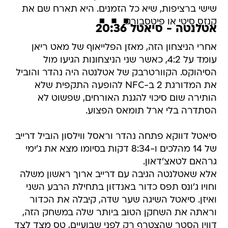
שישי ברציפות, שיא כל הזמנים. היא תארח שם את
קנזס סיטי או פיטסבורג.
אטלנטה - סיאטל 20:36
אחרי הניצחון הזה, מאזן הפלייאוף של מאט ריאן
עומד על 4:2, כאשר שני הניצחונות הגיעו מול
הסיהוקס. הקוורטרבק של אטלנטה היה נהדר והוביל
את המדורגת 2 ב-NFC להופעה התקפית שלא
הותירה שום סיכוי להגנת האורחים, שפשוט לא
הסתדרה בלי ארל תומאס הפצוע.
סיאטל דווקא פתחה נהדר וראסל ווילסון הוביל דרייב
של 14 מהלכים ו-8:34 דקות בסיומו מצא את ג'ימי
גרהאם לטאצ'דאון.
אלא שאטלנטה הגיבה עם דרייב ארוך ראשון משלה
וחויו ג'ונס תפס כדור באנדזון בתחילת הרבע השני
ואיזן. סיאטל השיגה שער שדה, קיבלה את הכדור
וראתה את השחקן הטוב ביותר שלה במשחק הזה,
דווין הסטר שהצטרף רק לפני שבועיים, טס מצד לצד