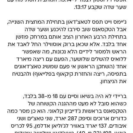
אפשרו ליוסטון לצמד ל-13:14. המחצית הסתיימה עם
שער שדה שקבע 13:17.
ג'יימס וייט תפס לטאצ'דאון בתחילת המחצית השנייה,
אבל הטקסאנס שוב סירבו להיכנע ושער שדה
בתחילת הרבע האחרון הציב אותם במרחק פוזשן
אחד בלבד. אלא שכאן ברוק אוסווילר החל לאבד את
הראש ולמסור לידיים הלא נכונות, מה שאפשר
ללואיס להשלים שלושער, הפעם עם ריצה מיארד
אחד (השחקן הראשון אי פעם שמשיג טאצ'דאונים
בתפיסה, ריצה והחזרת קיקאוף בפלייאוף) ולהבטיח
את הניצחון.
בריידי לא היה בשיאו וסיים עם 18 מ-38 בלבד,
כשהוא סובל לא מעט מההגנה הקשוחה של
הטקסאנס בראשות ג'דייביון קלאוני. הוא כן מסר כמה
כדורים ארוכים וסיפק 287 יארד, שני טאצ'ים ושני
איבודים. 137 יארד באוויר לג'וליאן אדלמן, 95 לכריס