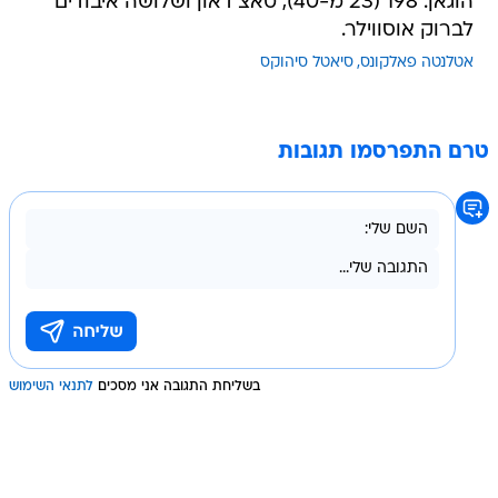
הוגאן. 198 (23 מ-40), טאצ'דאון ושלושה איבודים
לברוק אוסווילר.
אטלנטה פאלקונס
סיאטל סיהוקס
טרם התפרסמו תגובות
בשליחת התגובה אני מסכים
לתנאי השימוש