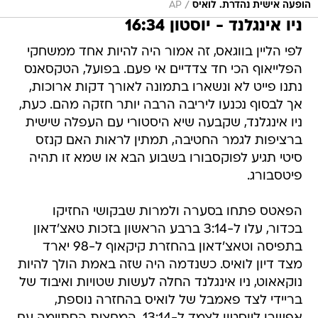
/
הופעה אישית נהדרת. לואיס
AP
ניו אינגלנד - יוסטון 16:34
לפי הליין בווגאס, זה אמור היה להיות אחד ממשחקי
הפלייאוף הכי חד צדדיים אי פעם. בפועל, הטקסאנס
נתנו פייט לא ונשארו בתמונה לאורך דקות ארוכות,
אך לבסוף נכנעו ליריבה הרבה יותר חזקה מהם. כעת,
ניו אינגלנד, שקבעה שיא היסטורי עם העפלה שישית
ברציפות לגמר החטיבה, תמתין לראות האם קנזס
סיטי תגיע לפוקסבורו בשבוע הבא או שמא זו תהיה
פיטסבורג.
הפאטס פתחו בסערה ולמרות שבקושי החזיקו
בכדור, עלו ל-3:14 ברבע הראשון בזכות טאצ'דאון
בתפיסה וטאצ'דאון בהחזרת קיקאוף ל-98 יארד
מצד דיון לואיס. כשנדמה היה שזה באמת הולך להיות
נוקאאוט, ניו אינגלנד החלה לעשות שטויות ואיבוד של
בריידי לצד פאמבל של לואיס בהחזרה נוספת,