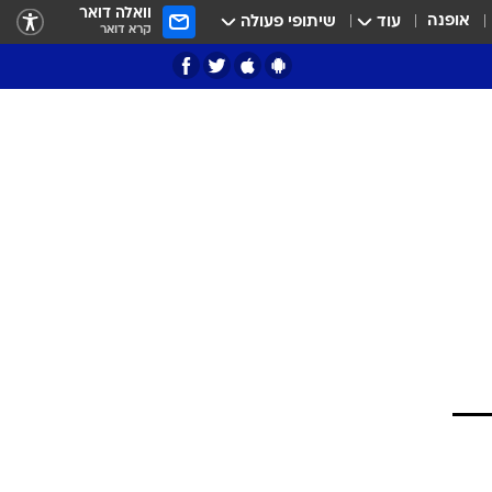
וואלה דואר
אופנה
עוד
שיתופי פעולה
קרא דואר
ציון 3
דאבל דריבל
י