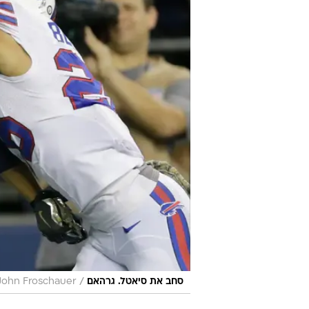
/
סחב את סיאטל. גרהאם
 John Froschauer