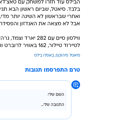
הבילס עוד חזרו למשחק עם טאצ'דאו
בלבד. סיאטל, שביום ראשון הבא תגיע
אבל לא מצאה את האנדזון והפסידה.
לטיירוד טיילור, 162 באוויר לרוברט וודס, 85 על הקרקע ללשון מקוי שהחלים מהפציעה.
סיאטל סיהוקס
באפלו בילס
טרם התפרסמו תגובות