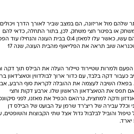
ר שלהם מול אריזונה, הם במצב שביר לאורך הדרך ויכולים
 משחק או בפיגור חצי משחק. לכן, בתור התחלה, כדאי להם
לשמור על הביתיות וזה בדיוק מה שהם עשו, כאשר עלו למאזן 0:4 בבית העונה והנחילו עו
לקבוצה המתפרקת של רקס ריאן, שכנראה שוב תראה את הפלייאוף מהבית העונה, שנה 17
 הפעם ולמרות שטיירוד טיילור העלה את הבילס תוך דקה וח
יב כעבור דקה בלבד, עם כדור ארוך לבולדווין וטאצ'דאון בר
יחה סוערת. בפאלו השיבה לעצמה את ההובלה לקראת סוף הרבע, אב
אם תפס את הטאצ'דאון הראשון שלו. ארבע דקות וחצי
דזון ודקה למחצית, גרהאם הכפיל את מאזנו, לפני סיקוונס
י וכלל עבירה של ריצ'רד שרמן על הבועט של הבילס דן
יפול והוביל לבלבול גדול אצל שתי הקבוצות והשופטים, ע