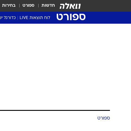
חדשות
ספורט
בחירות
ספורט
לוח תוצאות LIVE
כדורגל יש
ליגת העל Winner
סטט' ליגת
גביע המדי
גביע הטוט
שגרירים
נבחרות י
ליגה לאומ
ליגה א'
ספורט