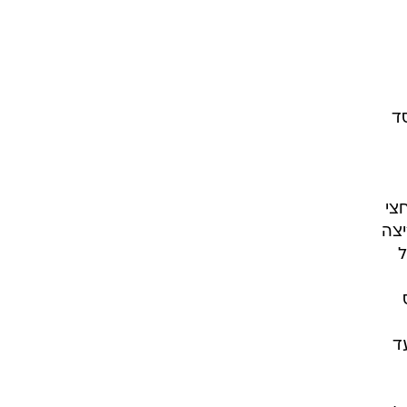
ד הפסד
צי
יצה
ל
ד