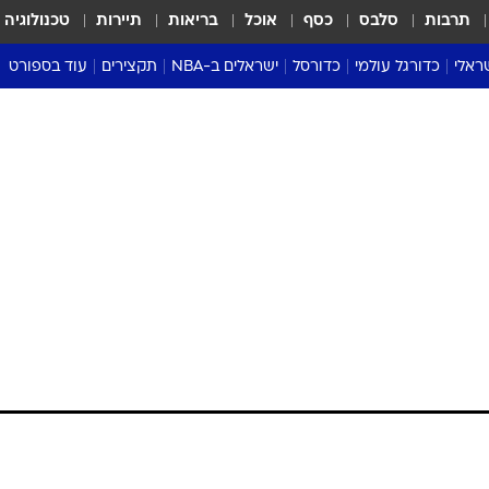
תרבות
סלבס
כסף
אוכל
בריאות
תיירות
טכנולוגיה
ראלי
כדורגל עולמי
כדורסל
ישראלים ב-NBA
תקצירים
עוד בספורט
ליגה אנגלית
ליגת העל
דני אבדיה
מונדיאל 2026
 העל
ליגה ספרדית
דאבל דריבל
NBA
נה
ליגה איטלקית
יורוליג וכדורסל אירופי
טבלאות
ו
ליגה גרמנית
ליגה לאומית
פודקאסטים
ליגה צרפתית
נבחרות ישראל בכדורסל
מסכמים מחזור
שראל
ליגת האלופות
כדורסל נשים
אבא של שבת
ית
הליגה האירופית
מעל הטבעת
דרום אמריקה
סערה בממלכה
טניס
טראש טוק
ספורט אמריקא
פוקר