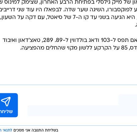
ן של מייק גילסלי בפתיחת הרבע האחרון, שצימק למינוס ש
 לפוקסבורו, השיגה שער שדה. לבפאלו היו עוד שני דרייבים
ואחרי שבראשון לא השיגה יותר מדי, היא הגיעה בשני עד קו ה-7 של סיאטל, עם דקה על השעון,
ווילסון סיים עם 282 יארד וצמד, גרהאם תפס ל-103 ודאג בולדווין ל-89. 289, טאצ'דאון ואיבוד
בשליחת התגובה אני מסכים
לתנאי ה