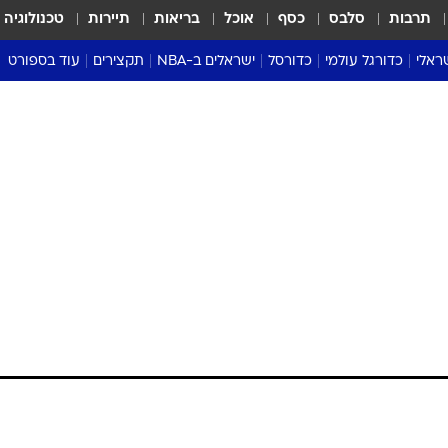
תרבות
סלבס
כסף
אוכל
בריאות
תיירות
טכנולוגיה
ראלי
כדורגל עולמי
כדורסל
ישראלים ב-NBA
תקצירים
עוד בספורט
ליגה אנגלית
ליגת העל
דני אבדיה
מונדיאל 2026
 העל
ליגה ספרדית
דאבל דריבל
NBA
נה
ליגה איטלקית
יורוליג וכדורסל אירופי
טבלאות
ו
ליגה גרמנית
ליגה לאומית
פודקאסטים
ליגה צרפתית
נבחרות ישראל בכדורסל
מסכמים מחזור
שראל
ליגת האלופות
כדורסל נשים
אבא של שבת
ית
הליגה האירופית
מעל הטבעת
דרום אמריקה
סערה בממלכה
טניס
טראש טוק
ספורט אמריקא
פוקר