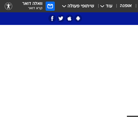
וואלה דואר
אופנה
עוד
שיתופי פעולה
קרא דואר
ציון 3
דאבל דריבל
י