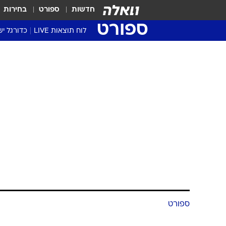
חדשות
ספורט
בחירות
ספורט
לוח תוצאות LIVE
כדורגל יש
ליגת העל Winner
סטט' ליגת
גביע המדי
גביע הטוט
שגרירים
נבחרות י
ליגה לאומ
ליגה א'
ספורט