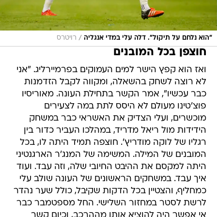
/
"הוא נלחם על תיקול". דלה עלי במדי אנגליה
רויטרס
חוצפן בכל המובנים
ואז הוא קפץ הישר למים העמוקים בפרמיירליג. "אני
לא רוצה לשחק בהשאלה, ומקווה לקבל הזדמנות
כבר עכשיו", אמר הקשר בתחילת העונה. מאוריסיו
פוצ'טינו מעולם לא היסס לתת במה לצעירים
מוכשרים, ועלי הצדיק את האשראי כבר במשחק
הידידות מול ריאל מדריד, במהלכו העביר כדור בין
רגליו של לוקה מודריץ'. חוצפה תמיד היתה לו, בכל
המובנים של המילה. המשימה של המנג'ר הארגנטיני
היתה למקסם את ההיבט החיובי שלה, וזה עבד. ועוד
איך עבד. במשחקים הראשונים של העונה שולב עלי
כמחליף, והצטיין בכל הדקות שקיבל, כולל שער נהדר
לרשת לסטר במחזור השלישי. החל מספטמבר כבר
אי אפשר היה להוציא אותו מההרכב, וכיום קשר