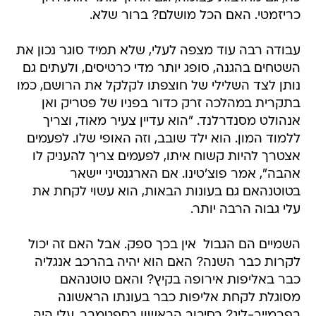
כריזמטי. האם הכל מושלם? ברור שלא.
עבודה רבה עוד מצפה לעלי, שלא תמיד סוגר נכון את
השטחים בהגנה, סופג יותר מדי כרטיסים, ולעתים גם
נותן לצד השלילי של חוצפתו לקלקל את הרושם, כמו
בתקרית במהלכה זרק כדור בפניו של פטריק ואן
אנהולט מסנדרלנד. "הוא עדיין צעיר מאוד, וצריך
ללמוד המון. הוא ילד שובב, וזה האופי שלו. לפעמים
אצטרך להיות קשוח איתו, לפעמים צריך להעניק לו
אהבה", אמר פוצ'טינו. אם הארגנטיני יישאר
בטוטנהאם גם בעונות הבאות, הוא עשוי לקחת את
עלי גבוה הרבה יותר.
השמיים הם הגבול  אין בכך ספק. אבל האם זה יכול
לקרות כבר השנה? האם הוא יהיה בהרכב אנגליה
כבר באליפות אירופה בקיץ? והאם טוטנהאם
מסוגלת לקחת אליפות כבר בעונתו הראשונה
בפרמייר-ליג? בסיבוב הראשון בספטמבר, עלי היה