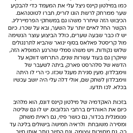
כמו במילטון קיינס ניצל עלי את המעמד כדי להבקיע
שער ממרחק לרשת הוגו לוריס, חברו לטוטנהאם.
הכיבוש הזה שיחרר משהו גם במשחקי הפרמיירליג.
הקשר החל לאיים יותר על השער, ובא על שכרו. כיום
יש לו כבר שבעה שערים, כולל הביצוע עוצר הנשימה
מול קריסטל פאלאס בסוף ינואר שהביא לתרנגולים
שלוש נקודות. ויש משהו סמלי שהרגע המופלא הזה,
שיוקרן גם בעוד עשרות שנים, התרחש דווקא על
הדשא של סלהרסט פארק, ביתה לשעבר של
ווימבלדון. מעין סגירת מעגל שכזו. כי הרי לו היתה
ווימבלדון לשחק שם, אולי דלה עלי היה יושב עכשיו
בכלא. לכו תדעו.
בזכות האקדמיה של מילטון קיינס דונס, הוא מלהיב
כיום את האוהדים ברחבי הגלובוס. יש לו גם שליטה
פנומנלית בכדור, גם כושר פיזי, גם ראיית משחק
ומסירה משובחת  ולראיה חמישה בישולים בליגה עד
כה, גם מחויבות עצומה, וגם החיוך נותר אותו חיוך