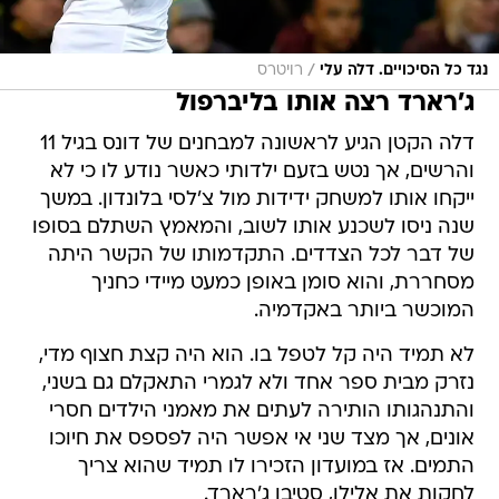
/
נגד כל הסיכויים. דלה עלי
רויטרס
ג'רארד רצה אותו בליברפול
דלה הקטן הגיע לראשונה למבחנים של דונס בגיל 11
והרשים, אך נטש בזעם ילדותי כאשר נודע לו כי לא
ייקחו אותו למשחק ידידות מול צ'לסי בלונדון. במשך
שנה ניסו לשכנע אותו לשוב, והמאמץ השתלם בסופו
של דבר לכל הצדדים. התקדמותו של הקשר היתה
מסחררת, והוא סומן באופן כמעט מיידי כחניך
המוכשר ביותר באקדמיה.
לא תמיד היה קל לטפל בו. הוא היה קצת חצוף מדי,
נזרק מבית ספר אחד ולא לגמרי התאקלם גם בשני,
והתנהגותו הותירה לעתים את מאמני הילדים חסרי
אונים, אך מצד שני אי אפשר היה לפספס את חיוכו
התמים. אז במועדון הזכירו לו תמיד שהוא צריך
לחקות את אלילו, סטיבן ג'רארד.