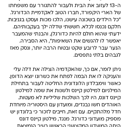
ה-13 לעזוב את הבית ולעבור להתגורר עם משפחתו
של הארי היקפורד, חברו הטוב לאקדמיית הכדורגל.
"כל הילדים בשכונה עישנו, הלכו מכות ועסקו בגניבות.
חלקם נכנסו לכלא. חששתי שדלה ילך בעקבותיהם.
ידעתי שהוא חולם להיות כדורגלן, והבנתי שהמעבר
יאפשר לו להגשים את השאיפות", היא הסבירה.
הנער עבר לרובע שקט ובטוח הרבה יותר, ונסק מאז
לגבהים בלתי נתפסים.
ניתן לומר, אם כך, שהאקדמיה הצילה את דלה עלי
והעניקה לו את הבמה לפתח את כשרונו יוצא הדופן.
כאשר ווימבלדון הלונדונית החליטה לעבור בתחילת
המילניום למילטון קיינס ולשנות את שמה למילטון
קיינס דונס, היו לכך השלכות שליליות לא מעטות.
האוהדים חשו נבגדים, ומועדון עם היסטוריה מיוחדת
חדל מלהתקיים. עם זאת, חייבים לזכור כי בלונדון יש
מספיק מועדוני כדורגל. מנגד, מילטון קיינס דונס
היתה המועדון המקצועני הראשון בעיר הנמצאת