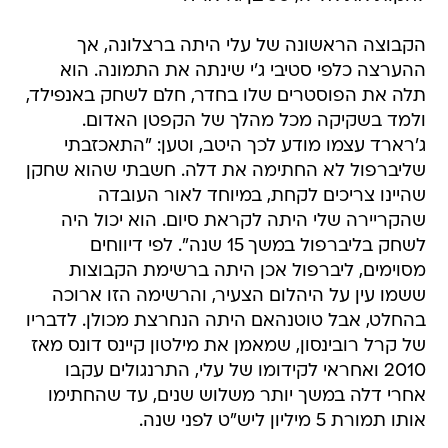
הקבוצה הראשונה של עלי היתה ברצלונה, אך
ההערצה כלפי סטיבי ג'י שינתה את התמונה. הוא
תלה את הפוסטרים שלו בחדר, חלם לשחק באנפילד,
ולמד בשקיקה מכל מהלך של הקפטן האדום.
ג'רארד עצמו מודע לכך היטב, וטען: "התאכזבתי
שליברפול לא החתימה את דלה. חשבתי שהוא שחקן
שהיינו צריכים לקחת, במיוחד לאור העובדה
שהקריירה שלי היתה לקראת סיום. הוא יכול היה
לשחק בליברפול במשך 15 שנה". לפי דיווחים
מסוימים, ליברפול אכן היתה ברשימת הקבוצות
ששמו עין על היהלום הצעיר, והרשימה הזו ארוכה
בהחלט, אבל טוטנהאם היתה הנחרצת מכולן. לדבריו
של קרל רובינסון, שמאמן את מילטון קיינס דונס מאז
2010 ואחראי לקידומו של עלי, התרנגולים עקבו
אחרי דלה במשך יותר משלוש שנים, עד שהחתימו
אותו תמורת 5 מיליון ליש"ט לפני שנה.