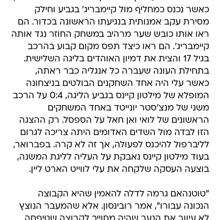
כאשר נכנס כמחליף מול קיימבריג' בגביע וחילק
מסירת עקב אמנותית בנגיעתו הראשונה בכדור. הם
ראו אותו כובש שער מרהיב במשחק החוזר נגד אותה
קיימבריג'. הם ראו כיצד תפס מקום קבוע בהרכב
בגיל 17 והצית את דמיון האוהדים בליגה השלישית.
בתחילת העונה שעברה כל אנגליה כבר ראתה,
כאשר עלי היה אחד השחקנים הבולטים בניצחונה
המופלא של מילטון קיינס בגביע הליגה, 0:4 על הרכב
משני של מנצ'סטר יונייטד באחד המשחקים
הראשונים של לואי ואן חאל על הספסל. רק ההצגה
הזו לבדה מול השדים האדומים היתה צריכה לגרום
לליברפול להיכנס לפעולה, אך זה לא קרה. בפברואר,
בעוד מילטון קיינס נאבקת על העליה לליגת המשנה,
בוצעה העסקה שלקחה את עלי לווייט הארט ליין.
"טוטנהאם גרמה לדלה להאמין שהיא הקבוצה
הנכונה עבורו", אמר רובינסון. אלא שהמעבר הנוצץ
לא עיוור את הנער שהיה מחוייב לקבוצה שטיפחה