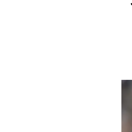
ט1
מחוץ לקווים
4-4-2
משרד החוץ
רץ על הקווים
ספורט בחקירה
סוגרים שנה
מונדיאל 2014
בראש ובראשונה
אליפות אפריקה 2015
יורו צעירות 2013
לונדון 2012
יורו 2012