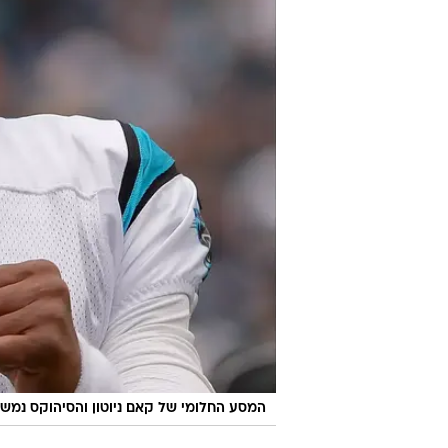
המסע החלומי של קאם ניוטון והסיהוקס נמש
קרוליינה - סיאטל 24:31
לפני שנתיים סיאטל סיהוקס זכתה בס
אשתקד היא הייתה רחוקה שני יארדים
הזדמנות להגיע שוב לריקוד הגדול.
גם לא קרוליינה פנתרס.
קאם ניוטון, ג'ונתן סטיוארט, גרג 