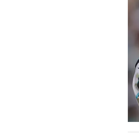
רוגבי וקריקט
גולף
ביליארד
תקצירים
ת.
ם