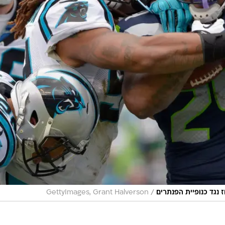
/
 נגד כנופיית הפנתרים
GettyImages, Grant Halverson
 מאנינג סידר לעצמו עוד דייט עם טום בריידי, אולי האחרון
ם לגמרי למייל היי סיטי, בלי אנטוניו בראון, בלי דיאנג'לו
ברגר, אבל נתנו פייט ואחרי שני שערי שדה של הברונקוס,
מחצית הראשונה ביתרון 9:10.
 שער שדה נוסף, אבל דנבר שוב צימקה ואז, ברגע קריטי
טוסיינטס רשם פאמבל קריטי. פייטון קיבל את הכדור על קו
 שהסתיים עם טאצ'דאון בריצה של סי ג'יי אנדרסון והמרת שתי
מארחת. הסטילרס איבדו כדור בדאונס, כל קבוצה עוד השיגה שער שדה