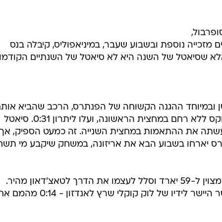
עשתה את ההתאמות במחצית השנייה. זה כמעט הספיק, אך
תרס יארחו בשבוע הבא את אריזונה, במשחק שיקבע מי תשח
כבר בפתיחה הגיח ג'ונתן סטיוארט המצוין ל-59 יארד וסלל לעצמו את הדרך לטאצ'דאון מהיר.
סיאטל הייתה בהלם, ראסל וילסון מסר היישר לידיו של לוק קוקלי שרץ לאנדזון 
ון שני במשחק, גרג אולסן תפס לייזר של קאם ניוטון ובתו
טה של גרהאם גאנו סידרו 0:31 מבטיח. אלא שהמחצית השנייה הייתה סיפור שונה. וילסון פת
חד לטיילר לוקט. השעון ירד, אבל הקוורטרבק לא ויתר ובעוד
ההגנה משתקת את הפנתרס, קרס קטף טאצ'דאון שני במשחק - 21:31. סיאטל צימקה סמ
על בעיטת האונסייד סגרה עניין.
ניוטון סיים עם 16 מ-22 ל-161 יארד וטאצ'ד
.