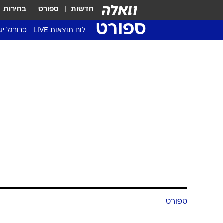
חדשות
ספורט
בחירות
ספורט
לוח תוצאות LIVE
כדורגל יש
ליגת העל Winner
סטט' ליגת
ספורט
גביע המדי
גביע הטוט
שגרירים
ה-AFC
נבחרות י
ליגה לאומ
ליגה א'
דוד רוזנטל
18.1.2016 / 6:25
פיטסבורג ולעצמו, עוד מפגש עם 