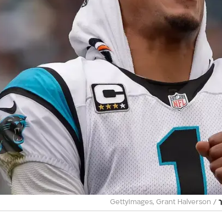
/
ך
GettyImages, Grant Halverson
ופרבול,
 מזכייה נוספת ובשבוע שעבר, במיניאפוליס, קיבלה בנס
 אלא שסיאטל של השנה היא לא סיאטל של השנתיים הקודמו
אולסן ובמיוחד ההגנה הקשוחה של הפנתרס, הרכב שהביא אות
למאזן 1:15 בעונה הרגילה, היכו בסיהוקס ללא רחם במחצית הראשונה, ועלו ליתרון 0:31. סיאטל