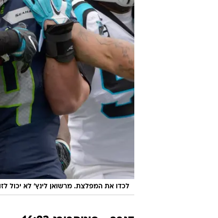
לכדו את המפלצת. מרשואן לינץ' לא יכול לזוז
דנבר - פיטסבורג 16:23
זה לא היה מרשים במיוחד, אבל פייטון
בקריירה. הסטילרס הגיעו פצועים וחבולי
וויליאמס ועם חצי כתף של בן רות'לס
דווקא הם השיגו טאצ'דאון וסיימו את ה
את הרבע השלישי פתחה פיטסבורג עם
במשחק, עשר דקות לסיום, פיצג'רלד 
ה-34 שלו והוביל דרייב פנטנסטי,
נקודות וקבע 13:20 ל