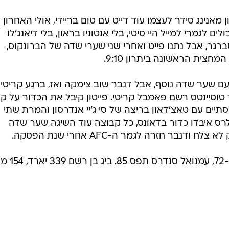
דנבר חזרה לגמר ה-AFC אחרי שנת הפסקה.
פייטון מסר 222 יארד, אנדרסון רץ ל-72, עמ
בשליחת התגובה אני מסכים
לתנאי ה