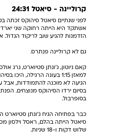
הגיעה לא מוכנה להתמודדות, אבל 
בסיום ירדו הסיהוקס מנוצחים. הפנ
בסופרבול.
שלוש דקות ו-18 שניות.
המומנטום נמשך. סטיוארט רץ לטאצ'דא
בעי
עם טאצ'דאון לג'רמיין קרס והוסיף א
עם שער שדה, אבל השתלטות פנתרית 
שלושה טאצ'ים ושני איבודים לווילסון, 110 יארדים וצמד באוויר לקרס