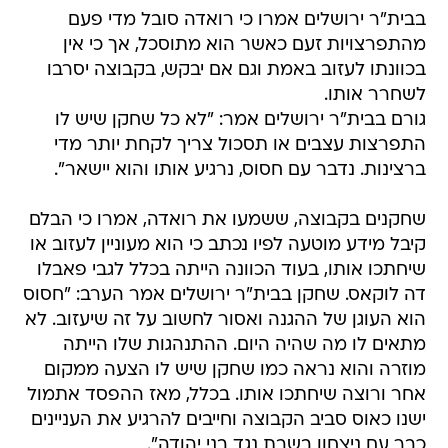
בבית"ר ירושלים אמרו כי רואדה סובל מדי פעם
מהתפרצויות זעם כאשר הוא מתוסכל, אך כי אין
בכוונתו לעזוב באמת וגם אם יבקש, בקבוצה יסרבו
לשחרר אותו.
גורם בבית"ר ירושלים אמר: "לא כל שחקן שיש לו
התפרצות עצבים או תסכול צריך לקחת יותר מדי
ברצינות. נדבר עם חסוס, נרגיע אותו והוא יישאר".
שחקנים בקבוצה, ששמעו את רואדה, אמרו כי הבלם
קיבל מידע מוטעה לפיו נכתב כי הוא מעוניין לעזוב או
שיחתכו אותו, בעוד הכוונה הייתה בכלל לגבי פאבלו
דה לוקאס. שחקן בבית"ר ירושלים אמר הערב: "חסוס
הוא העוגן של ההגנה ואסור לחשוב על זה שיעזוב. לא
מתאים לו מה שהיה היום. ההתנהגות שלו הייתה
מוזרה והוא נראה כמו שחקן שיש לו הצעה ממקום
אחר ורוצה שיחתכו אותו. בכלל, מאז ההפסד אתמול
ישנו כאוס סביב הקבוצה וחייבים להרגיע את העניינים
כבר עם ניצחון בשבת נגד בני יהודה".