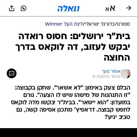
ספורט
/
כדורגל ישראלי
/
ליגת העל Winner
בית"ר ירושלים: חסוס רואדה
יבקש לעזוב, דה לוקאס בדרך
החוצה
אופיר סער
31.12.2015 / 18:20
הבלם צעק באימון: "לא אשאר". שחקן בקבוצה:
"זו התנהגות של מישהו שיש לו הצעה". גורם
במועדון: "הוא יישאר". בבית"ר יבקשו מדה לוקאס
לחפש קבוצה. דראפיץ' מתכנן אסיפה קשה, גם
טביב יגיע?