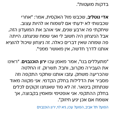
בדקות מועטות".
אדי גוטליב
, שכבש מול האקסית, אמר: "אחרי
שכבשתי לא ידעתי אם לשמוח או להיות עצוב.
שיחקתי פה ארבע שנים, אני אוהב את המועדון הזה,
אבל הניצחון היה חשוב לי ואני שמח שניצחנו. הייתה
פה שמחה שאין דברים כאלה. זה ניצחון שיכול להוציא
אותנו לדרך חדשה, אין מאושר ממני".
"מתעללים בנו", אמר מאמן עכו
ירון הוכנבוים
. "ראינו
את העבירה מקרוב, וחבל. תשרוק. זו החלטה
שהכריעה משחק. עזבו אותנו שחקני התקפה וזה
מסביר את הדלילות בחלק הקדמי. אני מקווה מאוד
שנתחזק בינואר. זה לא סוד שאנחנו זקוקים לכלים
בחלק ההתקפי. אני אופטימי ומאמין בקבוצה, אך
אשמח אם אכן יגיע חיזוק".
הפועל תל אביב
הפועל עכו
גיא לוי
ירון הוכנבוים