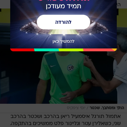
היה נקנס", אמר גורם במערכת.
/
הולך ומסתבך. שכטר
יוסי ציפקיס
אתמול תורגל איסמעיל ריאן בהרכב ושכטר בהרכב
שני, כשאלירן עטר וגליינור פלט ממשיכים בהתקפה.