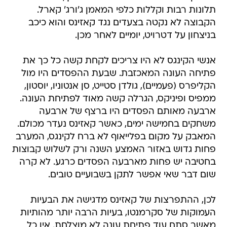
תלונות רבות וקללות כלפי המאמן ג'ורג' קארל.
הקבוצה לא נקטה בצעדים נגד קאזינס והוא כיכב
בניצחון על דטרויט, יומיים לאחר מכן.
אנשי הקינגס לא היו צריכים לקחת קשה כל כך את
פתיחה העונה המאכזבת. שבעת ההפסדים היו מול
הקליפרס (פעמיים), גולדן סטייט, סן אנטוניו, יוסטון,
ממפיס ופיניקס, הגרלה קשה מאוד לפתיחת העונה.
ארבעה מאותם הפסדים היו ברצף של ארבעה
משחקים בחמישה ימים, כאשר קאזינס נעדר מכולם.
המאבק על מקום בפלייאוף לא ברח לקינגס, המערב
פחות גדוש באזור האמצע השנה ורק לשלוש קבוצות
בחטיבה יש פחות מארבעה הפסדים כרגע. לא קרה
שום דבר שאי אפשר לתקן בשבועיים טובים.
לכן, ההתפרצות של קאזינס מדגישה את הבעיות
העמוקות של סקרמנטו, בעיות הרבה יותר מהותיות
מאשר סתם עוד פתיחת עונה לא מוצלחת. אין כל