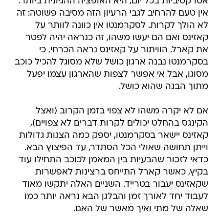
אטרקטיביות בכל יום, היא האופציה ההגיונית ביותר.
אין טעם להרחיב לגבי הרעיון הזה מסיבה פשוטה: זה
לא הולך לקרות. לסקרמנטו אין כוונה לוותר על
קאזינס ואם הם יעשו משהו, זה כנראה יהיה לפטר
את קארל. הוויתור על קאזינס נראה הכרחי, כי
בסקרמנטו נבנה ארגון כושל שלא מסוגל להכיל כוכב
מסוגו, אבל אי אפשר לצפות שהארגון עצמו יפעל
מתוך הבנה שהוא כושל.
אם לא יקרה משהו לא צפוי בזמן הקרוב (ואצל
הקינגס בהחלט יכולים לקרות דברים לא צפויים),
קאזינס יישאר בסקרמנטו, יספק כמה הצגות גדולות
וייתן תחושה שאולי הכל הסתדר, עד הפיצוץ הבא.
כדאי לזכור שהבעיות בין המאמן לכוכב התחילו עוד
בקיץ, כאשר קארל התייחס ברצינות לאפשרות
שקאזינס יעבור בטרייד. השניים האלה יתקשו מאוד
לעבוד יחד לאורך זמן והבלגן הבא נראה יותר כמו
שאלה של מתי ואיך מאשר של האם.