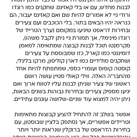
להתקדם איתו. הקינגס היו אמורים כבר מזמן לנסות
לבנות מחדש, עם או בלי קאזינס. שחקנים כמו רונדו
ורודי גיי לא אמורים להיות שם ואם קאזינס יעבור, הם
כנראה יהיו הבאים בתור. בלי הכוכבים ועם צעירים
ובחירות דראפט שיגיעו במקומם (ערך הטרייד של
רונדו מינימלי, אך תמורת גיי ניתן לקבל משהו),
סקרמנטו תוכל לבנות קבוצה שמתאימה למאמן
דומיננטי כמו קארל, כזו שמבוססת על צעירים
ושחקנים סולידיים כמו דארן קוליסון, מרקו בלינלי,
קוסטה קופוס ועומרי כספי, שמתפתח להיות אחד
מהחבר'ה האלה. ווילי קאולי סטיין עושה רושם
ראשוני של צעיר שניתן לבנות עליו לטווח ארוך ואם
יגיעו מספיק צעירים ובחירות גבוהות בשנים הבאות,
ניתן יהיה למצוא עוד שניים-שלושה עוגנים עתידיים.
אפשר בשלב זה להתחיל להציע קבוצות מתאימות
וטריידים אפשריים, אך נסתפק בלציין שבוסטון, עם
בחירות הדראפט של ברוקלין שנראות יותר ויותר