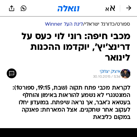
ספורט
/
כדורגל ישראלי
/
ליגת העל Winner
מכבי חיפה: רוני לוי כעס על
דרינצ'יץ', יוקדמו ההכנות
לינואר
איציק יצחקי
30.10.2015 / 5:36
לקראת מכבי פתח תקוה (שבת, 19:15, ספורט1):
המונטנגרי לא נשמע להוראות באימון והוחלף
בעטאא ג'אבר, אך נראה שיפתח. במועדון יחלו
לעקוב אחר שחקנים. אצל המארחת: פאנקה
במקום כליבאת