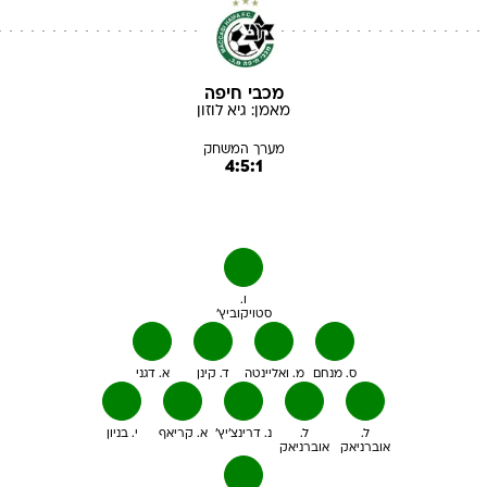
מכבי חיפה
מאמן:
גיא
לוזון
מערך המשחק
4:5:1
ו.
סטויקוביץ'
ס. מנחם
מ. ואליינטה
ד. קינן
א. דגני
ל.
ל.
נ. דרינצ'יץ'
א. קריאף
י. בניון
אוברניאק
אוברניאק