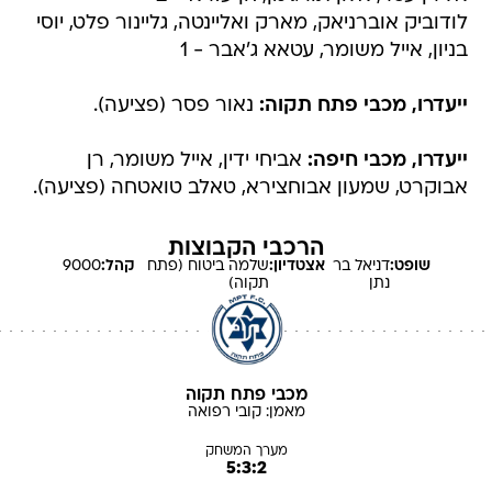
לודוביק אוברניאק, מארק ואליינטה, גליינור פלט, יוסי
בניון, אייל משומר, עטאא ג'אבר - 1
ייעדרו, מכבי פתח תקוה:
נאור פסר (פציעה).
ייעדרו, מכבי חיפה:
אביחי ידין, אייל משומר, רן
אבוקרט, שמעון אבוחצירא, טאלב טואטחה (פציעה).
הרכבי הקבוצות
שופט:
דניאל
בר
אצטדיון:
שלמה ביטוח (פתח
קהל:
9000
נתן
תקוה)
מכבי פתח תקוה
מאמן:
קובי
רפואה
מערך המשחק
5:3:2