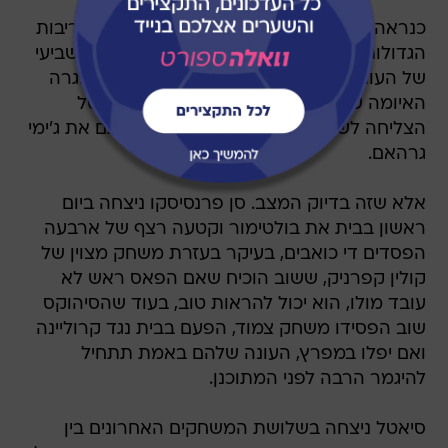
הגדולות הללו מה-NFC מערב יגיעו למחזור השביעי
של העונה כאשר הן במאזן זהה, בהתחשב בפגרה
האיומה שעברה על הניינרס ובעובדה שסיאטל
הצליחה לשמור על הכוכבים שלה ולצרף גם את ג'ימי
גרהאם.
אלא שזה בדיוק המצב. סן פרנסיסקו ניצחה ביום
ראשון בבית את בולטימור וקטעה רצף של ארבעה
הפסדים די כואבים, בעיקר בעזרת משחק מצוין של
קולין קפרניק, ששוב הוכיח שאם הפאס ראש לא
עובד מולו, הוא יכול להראות טוב, בעוד שהסיהוקס
שוב הפסידו משחק צמוד, הפעם בבית נגד קרוליינה
ואם יפלו במפרץ, העונה שלהם באמת תתחיל
להיגמר הרבה לפני המתוכנן.
סיאטל ניצחה בשלושת המשחקים האחרונים בין
הקבוצות וחמישה מתוך ששת האחרונים והיא מובילה
15:18 במאזן ההיסטורי בין הקבוצות.