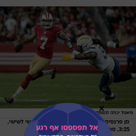
/
סיאטל יכולה להסתדר מולו? קפרניק
AP
סן פרנסיסקו (4:2) - סיאטל (4:2), בין חמישי לשישי,
3:25, ספורט 1 ו-HD
כנראה שלא יותר מדי אנשים האמינו ששתי היריבות