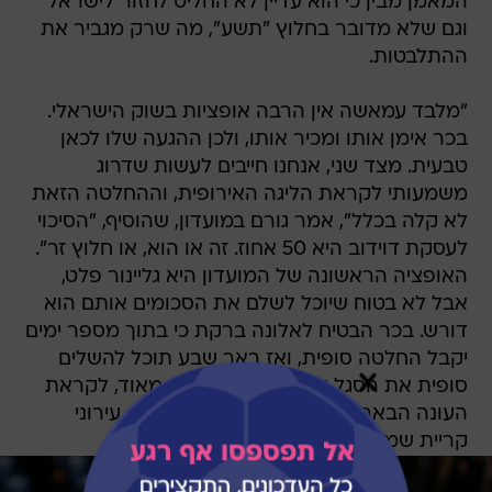
המאמן מבין כי הוא עדיין לא החליט לחזור לישראל
וגם שלא מדובר בחלוץ "תשע", מה שרק מגביר את
ההתלבטות.
"מלבד עמאשה אין הרבה אופציות בשוק הישראלי.
בכר אימן אותו ומכיר אותו, ולכן ההגעה שלו לכאן
טבעית. מצד שני, אנחנו חייבים לעשות שדרוג
משמעותי לקראת הליגה האירופית, וההחלטה הזאת
לא קלה בכלל", אמר גורם במועדון, שהוסיף, "הסיכוי
לעסקת דוידוב היא 50 אחוז. זה או הוא, או חלוץ זר".
האופציה הראשונה של המועדון היא גליינור פלט,
אבל לא בטוח שיוכל לשלם את הסכומים אותם הוא
דורש. בכר הבטיח לאלונה ברקת כי בתוך מספר ימים
יקבל החלטה סופית, ואז באר שבע תוכל להשלים
סופית את הסגל שלה, בשלב מוקדם מאוד, לקראת
העונה הבאה. החלוץ פטריק אזה לא יגיע. עירוני
קריית שמונה מעוניינת בכישרון הצעיר.