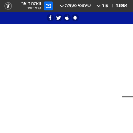
וואלה דואר
אופנה
עוד
שיתופי פעולה
קרא דואר
ציון 3
דאבל דריבל
י