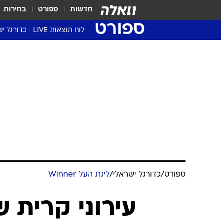
חדשות
ספורט
בחירות
ספורט
לוח תוצאות LIVE
כדורגל יש
ליגת העל Winner
סטט' ליגת
גביע המדי
גביע הטוט
שגרירים
נבחרות י
ליגה לאומ
ליגה א'
ספורט
/
כדורגל ישראלי
/
ליגת העל Winner
עירוני קרית 