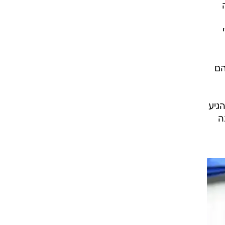
הם
גיע
ה