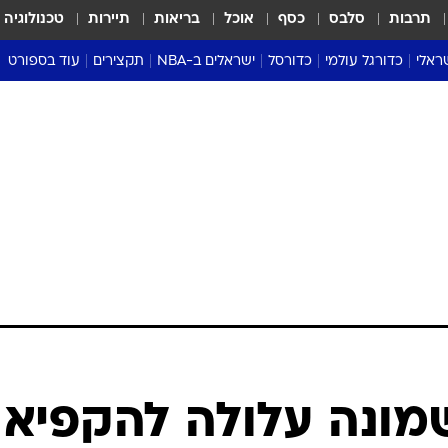
תרבות
סלבס
כסף
אוכל
בריאות
תיירות
טכנולוגיה
ראלי
כדורגל עולמי
כדורסל
ישראלים ב-NBA
תקצירים
עוד בספורט
ליגה אנגלית
ליגת העל
דני אבדיה
מונדיאל 2026
 העל
ליגה ספרדית
דאבל דריבל
NBA
נה
ליגה איטלקית
יורוליג וכדורסל אירופי
טבלאות
ו
ליגה גרמנית
ליגה לאומית
פודקאסטים
ליגה צרפתית
נבחרות ישראל בכדורסל
מסכמים מחזור
שראל
ליגת האלופות
כדורסל נשים
אבא של שבת
ית
הליגה האירופית
מעל הטבעת
דרום אמריקה
סערה בממלכה
טניס
טראש טוק
ספורט אמריקא
שמונה עלולה להקפיא
פוקר