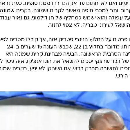
מים ואם לא יחתום עד אז, הם ירדו ממנו סופית. כעת נראה
קרוב יותר למכבי חיפה מאשר לקרית שמונה. בקרית שמונה
ל עפולה והוא ישמש כמחליף של חן דילמוני. גם נאור עבודי
ושאל לעירוני טבריה, לא צפוי לחזור.
 פרטים על החלוץ הניגרי פטריק אזה, אך קיבלו מסרים לפי
גם בקרית שמונה שוקלים את מועמדותו. מדובר בחלוץ בן 22, שכבש העונה 15 שערים ב-24
יגה הסרבית הראשונה. הבעיה מבחינת קרית שמונה היא
 דבר שרצקי יסכים להשאיל את הוגו אזצ'קו, אזה עשוי לה
חכים לתשובה מברק בדש. אם השחקן לא יגיע, בקרית שמונ
הירש.