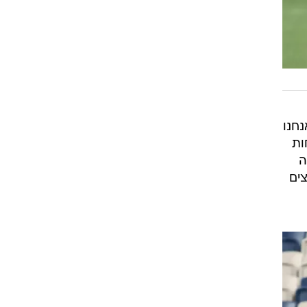
חנו
ות
ה
צים