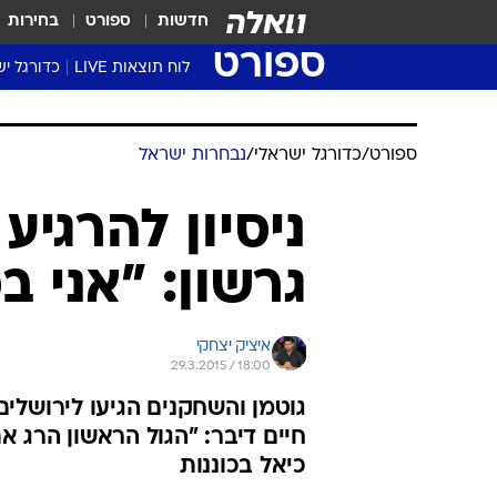
חדשות
ספורט
בחירות
ספורט
לוח תוצאות LIVE
כדורגל יש
ליגת העל Winner
סטט' ליגת
ספורט
/
כדורגל ישראלי
/
נבחרות ישראל
גביע המדי
גביע הטוט
ניסיון להרגיע
שגרירים
גרשון: "אני 
נבחרות י
ליגה לאומ
ליגה א'
איציק יצחקי
29.3.2015 / 18:00
גוטמן והשחקנים הגיעו לירושלי
חיים דיבר: "הגול הראשון הרג א
כיאל בכוננות