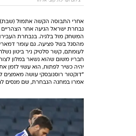
צילום ועריכה: קובי אליהו
אחרי התבוסה הקשה אתמול (שבת) ב
נבחרת ישראל הגיעה אחר הצהריים ל
המשחק מול בלגיה. בנבחרת העבירו א
מהסגל בשל פציעה. גם עומר דמארי
לעומתם, קשר סלטיק ניר ביטון נשלח 
חבריו משום שהוא נשאר במלון לצורך
יהיה כשיר לפתוח, הוא עשוי לזמן את
"דוקטור רוסנובסקי עושה מאמצים ל
אמרו במחנה הנבחרת, שם מנסים לה