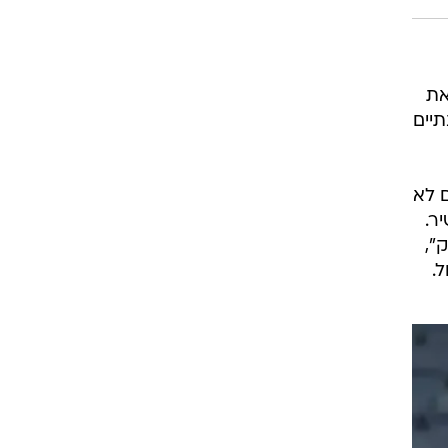
רוגבי וקריקט
גולף
ביליארד
את
תקצירים
תיים
ם לא
ר.
",
.