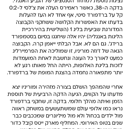
נציגות נוספת למחזור הסנסציוני של הגביע האנגלי.
בדקה ה-38, כאשר ראמירס העלה את צ'לסי ל-0:2
קל על ברדפורד סיטי, אף אחד לא העז להעלות
בדעתו את האפשרות הקלושה ששחקני הקבוצה
המדורגת שביעית בליג 1 (השלישית בהיררכיית
הליגות באנגליה) יהיו אלה שיחגגו בסיום בסטמפורד
ברידג'. גם הם לא. אבל הבלתי ייאמן קרה. הקבוצה
הגאה של ז'וזה מוריניו, זו שמוליכה את הפרמיירליג
כמעט לאורך כל העונה ונחשבת לאחת המועמדות
לזכות בליגת האלופות, הייתה החל מאותו רגע לא
יותר מתפאורה נחמדה בהצגת המופת של ברדפורד.
אחרי שהמהפך הושלם בצורה מזהירה ומוריניו יצא
מדעתו על הקווים, הגיעה הדקה הרביעית של תוספת
הזמן ואיתה מהלך חלומי. בדקה זו, שחקני ברדפורד
נראו כמו אלופי עולם שמשתעשעים במשחק ראווה
מול ילדים בכחול ולא מול מיליונרים שמככבים כבר
שנים בטופ האירופי. המחליף מארק ייטס קיבל כדור