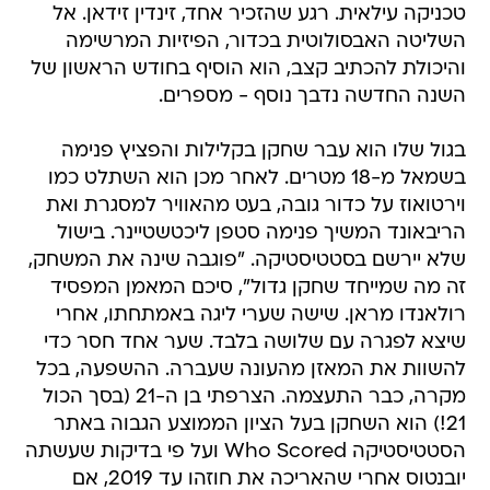
טכניקה עילאית. רגע שהזכיר אחד, זינדין זידאן. אל
השליטה האבסולוטית בכדור, הפיזיות המרשימה
והיכולת להכתיב קצב, הוא הוסיף בחודש הראשון של
השנה החדשה נדבך נוסף - מספרים.
בגול שלו הוא עבר שחקן בקלילות והפציץ פנימה
בשמאל מ-18 מטרים. לאחר מכן הוא השתלט כמו
וירטואוז על כדור גובה, בעט מהאוויר למסגרת ואת
הריבאונד המשיך פנימה סטפן ליכטשטיינר. בישול
שלא יירשם בסטטיסטיקה. "פוגבה שינה את המשחק,
זה מה שמייחד שחקן גדול", סיכם המאמן המפסיד
רולאנדו מראן. שישה שערי ליגה באמתחתו, אחרי
שיצא לפגרה עם שלושה בלבד. שער אחד חסר כדי
להשוות את המאזן מהעונה שעברה. ההשפעה, בכל
מקרה, כבר התעצמה. הצרפתי בן ה-21 (בסך הכול
21!) הוא השחקן בעל הציון הממוצע הגבוה באתר
הסטטיסטיקה Who Scored ועל פי בדיקות שעשתה
יובנטוס אחרי שהאריכה את חוזהו עד 2019, אם