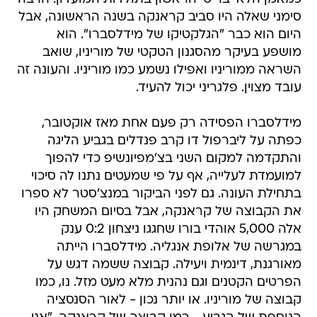
סימני שאלה היו סביב קראנקה בשנה הראשונה, אבל
היום הוא כבר "הגלקטיקו של מידלסברו". הוא
מושפע בעיקר מהסגנון הטקטי של מוריניו, שואב
השראה ממוריניו ואפילו נשמע כמו מוריניו. והעונה זה
עובד מצוין. פלגריני יכול להעיד.
מידלסברו הפסידה רק פעם אחת מאז אוקטובר,
כפתה על ליברפול דו קרב פנדלים בגביע הליגה
והתקדמה למקום השני בצ'מפיונשיפ כדי להפוך
למועמדת לעלייה, אף על פי שמעטים נתנו לה סיכוי
בתחילת העונה. גם לפני הביקור במנצ'סטר לא ספרו
את הקבוצה של קראנקה, אבל בסיום המשחק היו
אלה 5,000 אוהדי בורו שחגגו ניצחון 0:2 ענק
במגרשה של אלופת אנגליה. מידלסברו הייתה
מאורגנת, דינמית ויעילה. קבוצה ששמה דגש על
הפרטים הקטנים וגם נהנית מלא מעט מזל. נו, כמו
קבוצה של מוריניו. או יותר נכון - לאור הסנסציה