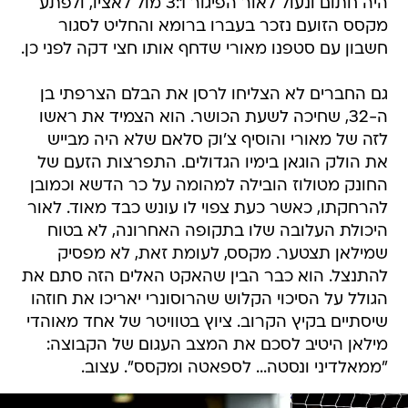
היה חתום ונעול לאור הפיגור 3:1 מול לאציו, ולפתע
מקסס הזועם נזכר בעברו ברומא והחליט לסגור
חשבון עם סטפנו מאורי שדחף אותו חצי דקה לפני כן.
גם החברים לא הצליחו לרסן את הבלם הצרפתי בן
ה-32, שחיכה לשעת הכושר. הוא הצמיד את ראשו
לזה של מאורי והוסיף צ'וק סלאם שלא היה מבייש
את הולק הוגאן בימיו הגדולים. התפרצות הזעם של
החונק מטולוז הובילה למהומה על כר הדשא וכמובן
להרחקתו, כאשר כעת צפוי לו עונש כבד מאוד. לאור
היכולת העלובה שלו בתקופה האחרונה, לא בטוח
שמילאן תצטער. מקסס, לעומת זאת, לא מפסיק
להתנצל. הוא כבר הבין שהאקט האלים הזה סתם את
הגולל על הסיכוי הקלוש שהרוסונרי יאריכו את חוזהו
שיסתיים בקיץ הקרוב. ציוץ בטוויטר של אחד מאוהדי
מילאן היטיב לסכם את המצב העגום של הקבוצה:
"ממאלדיני ונסטה... לספאטה ומקסס". עצוב.