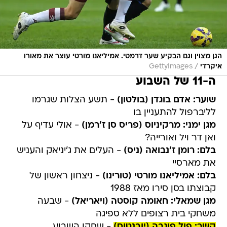
הגן מצוין וגם הבקיע שער דרמטי. אמיליאנו מורטי עוצר את מאורו
/
איקרדי
GettyImages
ה-11 של השבוע
שוער: אדם בוגדן (בולטון)
- תשע הצלות שגרמו
לליברפול להתעניין בו
מגן ימני: מרקיניוס (פריס סן ז'רמן)
- אולי עדיף על
ואן דר ויל ואורייה?
בלם: רומן ז'נבואה (ניס)
- העלים את ג'יניאק והעניש
את מארסיי
בלם: אמיליאנו מורטי (טורינו)
- ניצחון ראשון של
קבוצתו בסן סירו מאז 1988
מגן שמאלי: חאומה קוסטה (ויאריאל)
- שבעה
משחקי בית רצופים ללא ספיגה
קשר: פול פוגבה (יובנטוס)
- שחקן השבוע