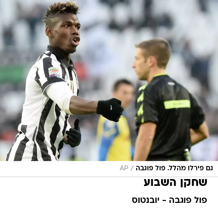
/
גם פירלו מהלל. פול פוגבה
AP
שחקן השבוע
פול פוגבה - יובנטוס