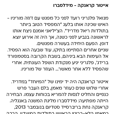
אייטור קראנקה - מידלסברו
מנואל פלגריני רועד לפני כל מפגש עם ז'וזה מוריניו -
האיש שכינה אותו בלעג "המפסיד הטוב ביותר
בתולדות ריאל מדריד". הצ'יליאני אמנם ניצח אותו
לראשונה בגביע לפני כשנה, אך היה זה אירוע יוצא
דופן. הפעם היחידה בעשרה מפגשים.
שניים אחרים הסתיימו בתיקו, עוד שבעה הוא הפסיד.
אל העימות הבא ביניהם, בשבת הקרובה בסטמפורד
ברידג', פלגריני יגיע מנקודת השפל העונתית. אחרי
שהפסיד ללא אחר מאשר... העוזר של מוריניו.
אייטור קראנקה היה יד ימינו של "המיוחד" במדריד.
אחרי שלוש שנים כעוזר מאמן, בלם העבר פרש
כנפיים והחליט לנסות להמריא בכוחות עצמו. הבחירה
הייתה מפתיעה: מידלסברו מליגת המשנה באנגליה.
קראנקה נחת בריברסייד סטדיום בנובמבר 2013,
כמאמן הלא-בריטי הראשון בתולדות המועדון. הרבה