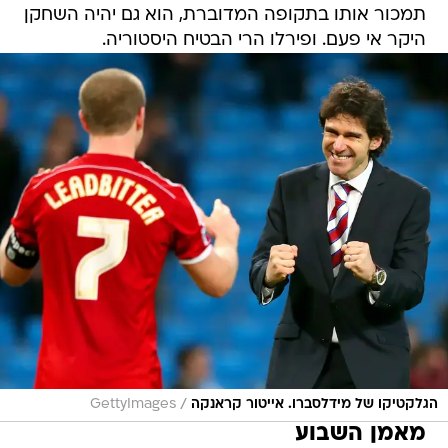
תמכור אותו בתקופה המדוברת, הוא גם יהיה השחקן
היקר אי פעם. ופירלו הרי הבטיח היסטוריה.
/
הגלקטיקו של מידלסברו. אייטור קראנקה
GettyImages
מאמן השבוע