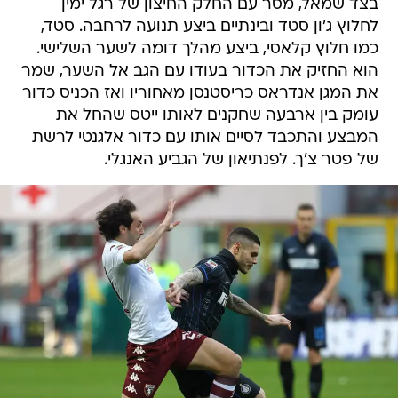
בצד שמאל, מסר עם החלק החיצון של רגל ימין
לחלוץ ג'ון סטד ובינתיים ביצע תנועה לרחבה. סטד,
כמו חלוץ קלאסי, ביצע מהלך דומה לשער השלישי.
הוא החזיק את הכדור בעודו עם הגב אל השער, שמר
את המגן אנדראס כריסטנסן מאחוריו ואז הכניס כדור
עומק בין ארבעה שחקנים לאותו ייטס שהחל את
המבצע והתכבד לסיים אותו עם כדור אלגנטי לרשת
של פטר צ'ך. לפנתיאון של הגביע האנגלי.