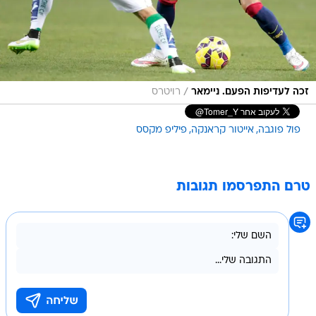
/
זכה לעדיפות הפעם. ניימאר
רויטרס
פול פוגבה
אייטור קראנקה
פיליפ מקסס
טרם התפרסמו תגובות