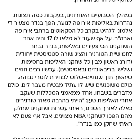
מחטף של הרגע האחרון.
במהלך השבועיים האחרונים, בעקבות כמה תצוגות
נהדרות באליפות אירופה לנוער, הפך בנדר מצעיר די
אלמוני ללהיט בקרב כל הסקאוטים ברחבי אירופה
וארה"ב. על אף שעוד לא מלאו לו 17 והיה אחד
השחקנים הכי צעירים באליפות, בנדר נבחר
לחמישיית הטורניר והציג שורה סטטיסטית ייחודית
(דורג ראשון מבין כל שחקני האליפות בחסימות
ושלישי בריבאונדים ובאסיסטים). עכשיו רבים חוזים
שיהפוך תוך שנתיים-שלוש לבחירת לוטרי גבוהה.
כולם משוכנעים שיש לו עתיד מבטיח מעבר לים. כולם
מדברים בשבחו. אחד ממאמני המכללות שעקב
אחרי האליפות טען: "הייתי בהרבה מאוד טורנירים
כאלה לאורך השנים, ראיתי עשרות שחקנים שחלק
מהם הפכו לשחקני NBA מצוינים, אבל אף פעם לא
ראיתי שחקן כמו בנדר".