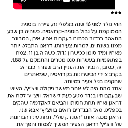
***
הוא נולד לפני 16 שנה בצ'פליינה, עיירה בוסנית
הממוקמת על גבול בוסניה-קרואטיה. כשהיה בן שבע
התאהב בכדור הכתום בעקבות אחיו, איבן, המבוגר
ממנו בשנתיים. למרות צעירותו, דראגן התבלט יותר
מאחיו ומיד סומן ככישרון גדול. כשהיה בן 11, צמח
בפתאומיות בעשרות סנטימטרים והתמקם על 1.88.
זה, כמובן, הגביר את העניין הרב שעורר כבר אז
בקרב ציידי הכישרונות בקרואטיה, שמאתרים
שחקנים בגיל צעיר במיוחד.
אחד מהם היה לא אחר מאשר ניקולה וויצ'יץ', האיש
שבעקבותיו בנדר מגיע כעת לישראל. וויצ'יץ' לקח את
דראגן ואחיו תחת חסותו והביאם לאקדמיה שהקים
בספליט. מאז הבנדרים רואים בוויצ'יץ' אבא שני.
דראגן מכנה אותו "הסנדק שלי". תחת עיניו הבוחנות
של וויצ'יץ' דראגן הצעיר המשיך לצמוח והפך את