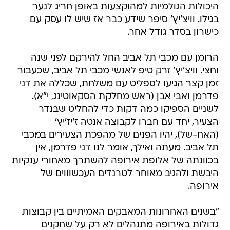
היכולות הגולמיות למהוקצעות באופן חריג לנער
בגילו. וויצ'יץ' סיפר שידע כבר אז שיש לו עסק עם
כישרון בסדר גודל אחר.
הרומן עם מכבי תל אביב החל להירקם לפני שנה
וחצי. וויצ'יץ' זרק טיפ לאנשי מכבי תל אביב, שכעבור
זמן קצר הגיעו לספליט עם משלחת, שכללה את דני
פדרמן ואבי אבן (ראש מחלקת הסקאוטינג, י"א).
לשניים הספיקו כמה דקות כדי להחליט שבנדר
הצעיר, יחד עם חברו לקבוצה אנטה ז'יז'יץ'
(האח-של), יהיו הפנים של מהפכת הצעירים במכבי
תל אביב. מעתה ואילך, אומר לנו דני פדרמן, אין
בכוונתה של אלופת אירופה להשתרך מאחורי ענקיות
היבשת ולהגיב מאוחר לטרנדים העכשוווים של
אירופה.
"בשנים האחרונות המאבקים האמיתיים בין קבוצות
גדולות באירופה מתנהלים לא רק על שחקנים