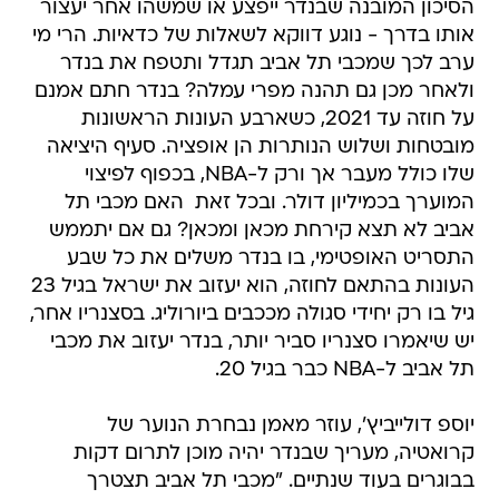
הסיכון המובנה שבנדר ייפצע או שמשהו אחר יעצור
אותו בדרך - נוגע דווקא לשאלות של כדאיות. הרי מי
ערב לכך שמכבי תל אביב תגדל ותטפח את בנדר
ולאחר מכן גם תהנה מפרי עמלה? בנדר חתם אמנם
על חוזה עד 2021, כשארבע העונות הראשונות
מובטחות ושלוש הנותרות הן אופציה. סעיף היציאה
שלו כולל מעבר אך ורק ל-NBA, בכפוף לפיצוי
המוערך בכמיליון דולר. ובכל זאת  האם מכבי תל
אביב לא תצא קירחת מכאן ומכאן? גם אם יתממש
התסריט האופטימי, בו בנדר משלים את כל שבע
העונות בהתאם לחוזה, הוא יעזוב את ישראל בגיל 23 
גיל בו רק יחידי סגולה מככבים ביורוליג. בסצנריו אחר,
יש שיאמרו סצנריו סביר יותר, בנדר יעזוב את מכבי
תל אביב ל-NBA כבר בגיל 20.
יוספ דולייביץ', עוזר מאמן נבחרת הנוער של
קרואטיה, מעריך שבנדר יהיה מוכן לתרום דקות
בבוגרים בעוד שנתיים. "מכבי תל אביב תצטרך