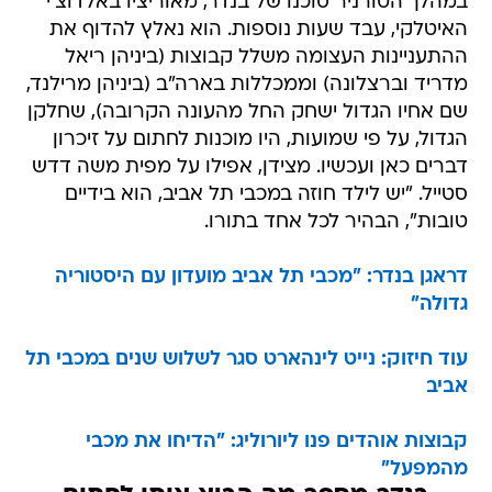
במהלך הטורניר סוכנו של בנדר, מאוריציו באלדוצ'י
האיטלקי, עבד שעות נוספות. הוא נאלץ להדוף את
ההתעניינות העצומה משלל קבוצות (ביניהן ריאל
מדריד וברצלונה) וממכללות בארה"ב (ביניהן מרילנד,
שם אחיו הגדול ישחק החל מהעונה הקרובה), שחלקן
הגדול, על פי שמועות, היו מוכנות לחתום על זיכרון
דברים כאן ועכשיו. מצידן, אפילו על מפית משה דדש
סטייל. "יש לילד חוזה במכבי תל אביב, הוא בידיים
טובות", הבהיר לכל אחד בתורו.
דראגן בנדר: "מכבי תל אביב מועדון עם היסטוריה
גדולה"
עוד חיזוק: נייט לינהארט סגר לשלוש שנים במכבי תל
אביב
קבוצות אוהדים פנו ליורוליג: "הדיחו את מכבי
מהמפעל"