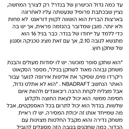
עד כמה גדול הכישרון של בנדר? רק לצורך המחשה,
נציין שבכתבת פרופיל שנעשתה עליו לאחרונה
בארצות הברית הוא הושווה לקווין דוראנט  לא פחות
ולא יותר. מובן שמדובר בהגזמה פראית, אך יש בה
כדי ללמד על ייחודו של בנדר. כבר בגיל 16 הוא
מתנשא לגובה 2.10, אך עם זאת מציג טכניקה וסגנון
של שחקן חוץ.
"הוא שחקן סופר מוכשר. יש לו יסודות מעולים והבנת
משחק גבוהה מאוד לשחקן בגילו", מספר הסקאוט
ריקרדו פויס, שסיקר את אליפות אירופה לנוער עבור
האתר הנחשב NBADRAFT . "הוא לא אתלט גדול,
אבל מצליח לקחת הרבה ריבאונדים ולהוות איום
חסימה ממשי. הוא יכול לצאת החוצה ולקלוע
שלשות. בגדול הוא יכול לתרום בכל האספקטים, אבל
מה שמייחד אותו זה יכולת המסירה. יש לו ראיית
משחק נדירה והוא מקבל החלטות מצוינות עם
הכדור. כמה שחקנים בגובה הזה מסוגלים להוביל