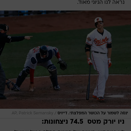
נראה לנו הגיוני מאוד.
/
ינסה לשמור על הכושר המפלצתי. דייויס
AP, Patrick Semansky
ניו יורק מטס  74.5 ניצחונות: