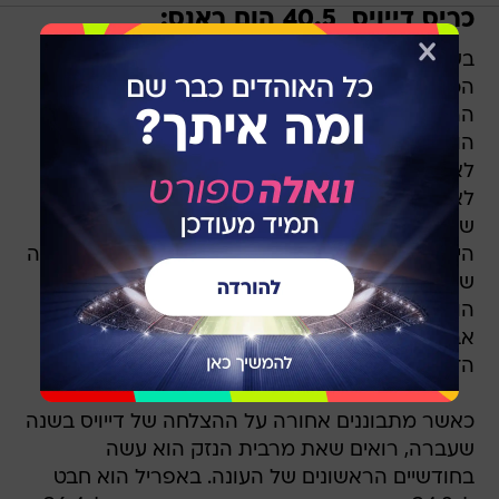
כריס דייויס  40.5 הום ראנס:
בשנה שעברה, דייויס התפוצץ והציג סוף סוף את
הכוח עליו דיברו כל השנים בטקסס. שחקן הבסיס
הראשון של בולטימור הוביל את הליגה עם 53
הומראנים ו-138 הכנסות רצים, דבר שלא עזר בסוף
לאוריולס להיכנס לפלייאוף, אבל לפחות סיפק
לאוהדים שם שהם יכולים לשאת על גב החולצה
שלהם בגאווה אחרי כל השנים בהם ניק מרקאקיס
היה השם "החם" באזור. ההתפוצצות של דייויס בשנה
שעברה קצת הפתיעה, כי מדובר בשיפור של 20
הומראנים בשנה (33 כדורים ליציע היו לו ב-2012),
אבל צריך לציין שבשנה שעברה הוא קיבל 111 יותר
הזדמנויות לחבוט.
כאשר מתבוננים אחורה על ההצלחה של דייויס בשנה
שעברה, רואים שאת מרבית הנזק הוא עשה
בחודשיים הראשונים של העונה. באפריל הוא חבט