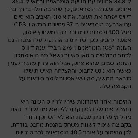
ל-34.8 אחוזים עם תשעה הומראנים ובמאי ל-36.4
אחוזים ועשרה הומראנים, כך שהרבה תלוי בדרך בה
דייויס ייפתח את העונה. את אימוני האביב הוא סיים
עם ארבעה הומראנים ב-37 ניסיונות חבטה ו-OPS
מעל 1.00 ולמרות שמדובר רק במשחקי אימון,
אפשר להסיק מכך שדייויס נראה נעול על המטרה גם
העונה. "106 הומראנים ו-276 ריביז", ענה דיוויס
לכתב הבולטימור סאן כאשר נשאל מה הוא מתכנן
העונה. כמובן שהוא צחק, אבל הוא עדיין מדבר לעניין
כאשר הוא ניגש לחבוט וההצלחה האישית שלו
כנראה תמשיך, מה שאי אפשר לומר בודאות על
הקבוצה שלו.
ההימור: אחד היתרונות שיהיו לדייויס העונה היא
ההצטרפות של נלסון קרוז לליינאפ, מה שיוריד קצת
מהלחץ עליו כיוון שכעת הוא לא השחקן היחיד
בקבוצה שיכול לשנות משחק בהנפת מחבט בודדת.
לכן ההימור על אובר 40.5 הומראנים לכריס דייויס