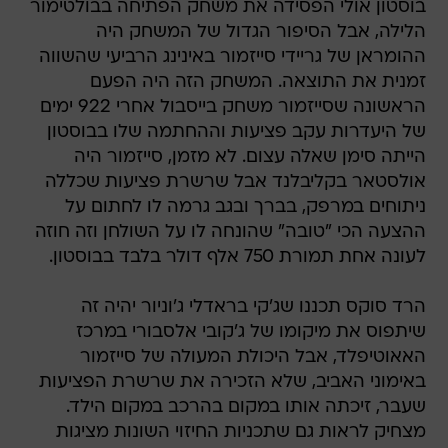
בוסטון אולי הפסידה את משחק הפתיחה בבולטימור
הלילה, אבל הסיפור הגדול של המשחק היה
ההומראן של גריידי סייזמור באינינג הרביעי שהשווה
זמנית את התוצאה. המשחק הזה היה הפעם
הראשונה שסייזמור משחק בייסבול אחרי 922 ימים
של היעדרות עקב פציעות וההחתמה שלו בבוסטון
הייתה סימן שאלה עצום. לא מזמן, סייזמור היה
אולסטאר בקליבלנד אבל שרשרת פציעות שכללה
ניתוחים במרפק, בברך ובגב גרמה לו לחתום על
ההצעה הכי "טובה" שהונחה לו על השולחן וזה חוזה
לעונה אחת תמורת 750 אלף דולר בלבד בבוסטון.
הרד סוקס תכננו שג'קי בראדלי ג'וניור יהיה זה
שיתפוס את מיקומו של ג'קובי אלסבורי במרכז
האאוטיפלד, אבל היכולת המעולה של סייזמור
באימוני האביב, שלא הזכירה את שרשרת הפציעות
שעבר, זיכתה אותו במקום בהרכב במקום הילד.
מצחיק לראות גם שתכניות החיזוי השונות מציגות