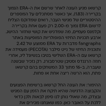
קרשאו מגיע העונה לאחר שרשם את ה-ERA הנמוך
בקריירה (1.83), אך כאשר מסתכלים על המספרים
ההיסטוריים של מגישי העבר, רואים שמדוקס הצליח
לרשום ERA נמוך מ-2.00 רק פעם אחת בקריירה
וקלמנס פעמיים, מה שמדגיש את קושי שחזור ההישג.
ארבע תכניות החיזוי הפופולריות המופיעות באתר
fangraphs מדברות על ERA ממוצע של 2.42
ותוכנית החיזוי של נייט סילבר (PECOTA) מעמידה את
קרשאו עם ה-ERA השלישי בטיבו בנשיונל ליג, אחרי
חוזה הרננדס וסטיבן שטרסבורג. רק נזכיר שבשנה
שעברה, ב-16 מתוך 33 המשחקים בהם קרשאו
פתח, הוא הרשה ריצה אחת או פחות.
ההימור: את העונה החל קרשאו ברשימת הפצועים
והקבוצה הדגישה שהיא תיקח את הזמן עם המגיש
ובצדק, מה שאולי נותן לנו סימן לבאות ולכן כדאי
ללכת על האובר כאן. כמו שאנחנו מכירים את