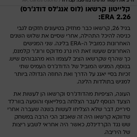
/
חייב את ויקטור מרטינז במיטבו. קבררה
AP, Carlos Osorio
קלייטון קרשאו (לוס אנג'לס דודג'רס) 
2.26 ERA:
בגיל 26, קרשאו כבר מחזיק בטיעונים חזקים לגבי
כניסה להיכל התהילה, אחרי שסיים את שלוש השנים
האחרונות כמוביל ה-ERA בליגה. שני המגישים
האחרונים שעשו זאת היו גרג מדוקס ורוג'ר קלמנס,
כך שהרף שקרשאו הציב לעצמו הוא מהגבוהים שיש.
בנוסף, המגיש המוביל של הדודג'רס העמיס שתי
זכיות בסיי יאנג על הדרך ואת החוזה הגדולה ביותר
למגיש בתולדות הליגה.
העונה, הציפיות מהדודג'רס וקרשאו הן לעשות את
הצעד הנוסף לעבר הצלחה בפלייאוף והופעה בוורלד
סירייס, דבר שלא הצליחו לעשות בשנה שעברה אחרי
שדווקא קרשאו היה זה שאכזב הכי הרבה במשחק
שש נגד הקרדינלס, כאשר היה אחראי לשבע ריצות
של היריבה.