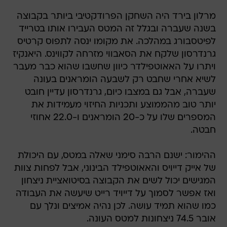
מרלון בירד היה השחקן הפרודקטיבי ביותר בקבוצה
בשנה שעברה ובגלל זה המטס העבירו אותו בטרייד
לפיטסבורג במהלכה. את מקומו ינסה לתפוס קרטיס
גרנדרסון שלקח את הסאבווי מזרחה לקווינס. היאנקיז
ויתרו על האאוטפילדר כיוון שחשבו שהוא כבר מעבר
לשיא אחרי שחבט רק לשבעה הומראנים בעונה
שעברה, אבל גם במצבו כיום, גרנדרסון עדיין חובט
יותר טוב מהממוצע ותכניות החיזוי מעמידות את
המספרים שלו על כ-20 הומראנים ו-22.0 אחוזי
חבטה.
ההימור: ישנם הרבה סימני שאלה במטס, עם היכולת
של אייק דייויס והאאוטפילד הבינוני, אבל לפחות צוות
המגישים יכול לשים את הקבוצה בסיטואציית ניצחון
ואז אפשר לסמוך על דייויד רייט שיעשה את העבודה
כמו שהוא תמיד עושה. לכן נהיה אמיצים ונלך עם
אובר 74.5 ניצחונות למטס העונה.