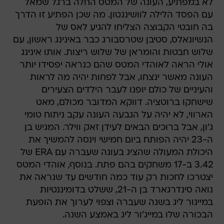
לא במפתיע, העונה של המטס החלה ברגל שמאל
עם הפסד הלילה לוושינגטון. מה שכן הפתיע זו הדרך
בה חובטי הקבוצה הצליחו להגיע לאס של
הנשיונאלס, סטיבן שטרסבורג כבר באינינג ראשון, עם
שלוש חבטות והומראן של שלוש ריצות. אותו אינינג
אולי הראה לאוהדי המטס שהם כנראה יפסידו יותר
העונה מאשר ינצחו, אבל לפחות יהיה מה לראות
והעיניים של כולם יופנו לעבר הילדים הצעירים
שישחקו ברוטציה. דווקא המדובר מכולם, מאט
הארווי, לא יהיה על הגבעה העונה עקב ניתוח טומי
ג'ון, אבל ברוכים הבאים לעידן זאק ווילר. המגיש בן
ה-23 יהיה הפותח ביום חמישי וינסה להמשיך את
היכולת המעולה שהציג בעונה שעברה עם ERA של
3.42 ב-17 משחקים בהם פתח. בנוסף, אוהדי המטס
יצטרכו לחכות רק עוד כמה חודשים עד שנראה את
נואה סינדרגארד בן ה-21, ששלט בדומיננטיות
במיינור ליג בשנה שעברה וצפוי לערוך את הופעת
הבכורה שלו במייג'ור ליג באמצע השנה.