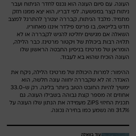
העונה. עם סיום העונה הוא נכנס לחדר הניתוח ועבר
ניתוח קצר במפשעה. לפי דבריו, הוא יצא ממנו חזק
מתמיד. מלבד הניתוח, קבררה יצטרך להתרגל למצב
חדש בליינאפ, בו פרינס פילדר איננו מאחוריו.
השאלה אם מגישים יחליטו להגיש לקבררה או לא
תלויה רבות ביכולת של ויקטור מרטינז. כבר הלילה,
הומראן של מרטינז בניסיון החבטה הראשון שלו
העונה הוכיח שהוא בא לעבוד.
ההימור: למרות היכולת של מרטינז הלילה, ניקח את
האנדר. זה לא שקבררה יחווה עונה חלשה, הוא
ימשיך להיות החובט הטוב ביותר בליגה. רק ש-33.0
אחוזים זה מספר קצת גבוהה בשבילו העונה. גם
תכנית החיזוי ZiPS מעמידה את הנתון שלו העונה על
31.7% וזה נשמע כמו בחירה נכונה.
עוד בוואלה