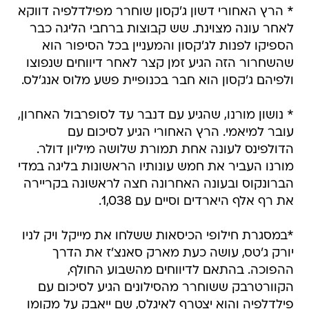
* הרץ האחורי דשון ג'קסון שוחרר מפילדלפיה דווקא
לאחר עונה מצוינת. שש קבוצות ברחבי הליגה כבר
הספיקו לפנות לג'קסון והמעניין בכל הסיפור הוא
שהשחרור הזה הגיע זמן קצר לאחר דיווחים שנפוצו
ולפיהם ג'קסון הוא חבר בכנופיית פשע מלוס אנג'לס.
* נושון מורנו, שהגיע עם דנבר עד לסופרבול האחרון,
עובר למיאמי. הרץ האחורי הגיע לסיכום עם
הדולפינס לעונה אחת תמורת שלושה מיליון דולר.
מורנו העביר את חמש עונותיו הראשונות בליגה במדי
הברונקוס ובעונה האחרונה חצה לראשונה בקריירה
את רף אלף היארדים וסיים עם 1,038.
*במסגרת חילופי הכיסאות ששלחו את מייקל ויק לניו
יורק ג'טס, עושה כעת מארק סאנצ'ז את הדרך
ההפוכה. בהתאם לדיווחים מהשבוע החולף,
הקוורטרבק ששוחרר מהסילונים הגיע לסיכום עם
פילדלפיה והוא יצטרף לאיגלס, שם ייאבק על מקומו