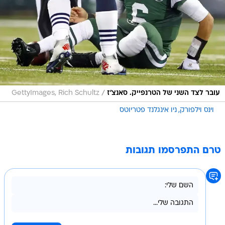
/
עובר לצד השני של הטרנפייק. סאנצ'ז
GettyImages, Rich Schultz
וינס וילפורק
ניו אינגלנד פטריוטס
טרם התפרסמו תגובות