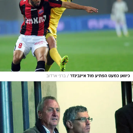
/
כיוואן כמעט הפתיע מול איינבינדר
ברני ארדוב