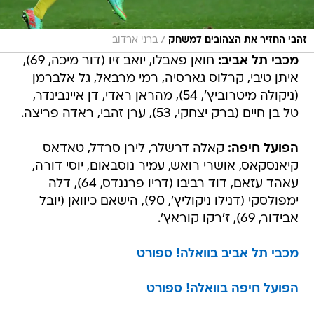
/
זהבי החזיר את הצהובים למשחק
ברני ארדוב
מכבי תל אביב:
חואן פאבלו, יואב זיו (דור מיכה, 69),
איתן טיבי, קרלוס גארסיה, רמי מרבאל, גל אלברמן
(ניקולה מיטרוביץ', 54), מהראן ראדי, דן איינבינדר,
טל בן חיים (ברק יצחקי, 53), ערן זהבי, ראדה פריצה.
הפועל חיפה:
קאלה דרשלר, לירן סרדל, טאדאס
קיאנסקאס, אושרי רואש, עמיר נוסבאום, יוסי דורה,
עאהד עזאם, דוד רביבו (דריו פרננדס, 64), דלה
ימפולסקי (דנילו ניקוליץ', 90), הישאם כיוואן (יובל
אבידור, 69), ז'רקו קוראץ'.
מכבי תל אביב בוואלה! ספורט
הפועל חיפה בוואלה! ספורט