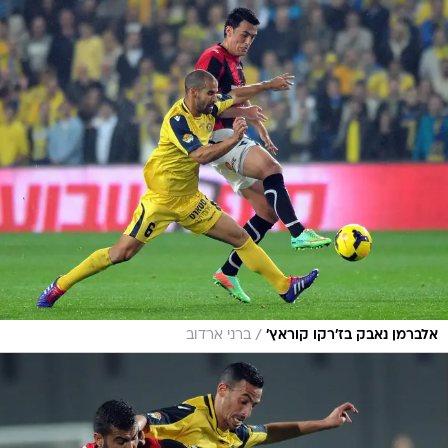
/
אלברמן נאבק בז'רקו קוראץ'
ברני ארדוב