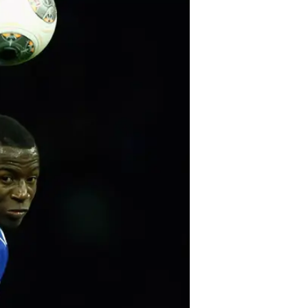
מאוד. אלקאסר, שחווה טראומה עם 
העטלפים באוגוסט
בתהליך ליטוש.