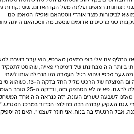
ניסיון לשנות את רוע הגזירה ולגרום, איכשהו, לכך שאנד
דבר לא עזר, הפטישים ראו את החלוץ מושעה לשלושה משחק
הנה משיתוף הפעולה עם קארול כשהבקיע צמד לרשת האקסית
הפטישים על גבו עם צמד נוסף. שתי דקות בפתיחת המחצי
, שכבש עם העקב אחרי עבודת הכנה נפלאה של סטיוארט
ף הרחבה וסיים בקלילות. ווסטהאם השלימה שלושה משחקים
ני ניצחונות רצופים ועלתה מעל הקו האדום. שש נקודות ע
מושא לביקורות מצד אוהדי ווסטהאם ואפילו המאמן סם
עקבות שני כרטיסים אדומים שספג. מה ווסטהאם הייתה עו
 מאז החליף את אלי בופ כמאמן מארסיי, הוא עבר בשבת למ
תי ביותר היה מבחינתו של דימיטרי פאייה, שהוסט לתפקיד