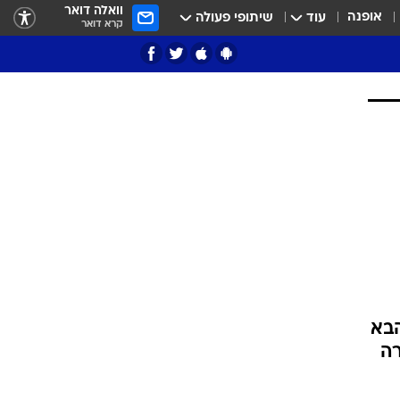
וואלה דואר
אופנה
עוד
שיתופי פעולה
קרא דואר
ציון 3
דאבל דריבל
י