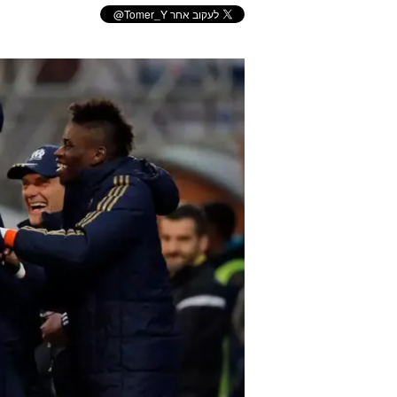
השבוע באירו
תומר יצחק
10.2.2014 / 12:07
השלטון של הזאר הרעב, הפריצה
של דורטמונד. כולם נכנסו לדירו
של ליברפול