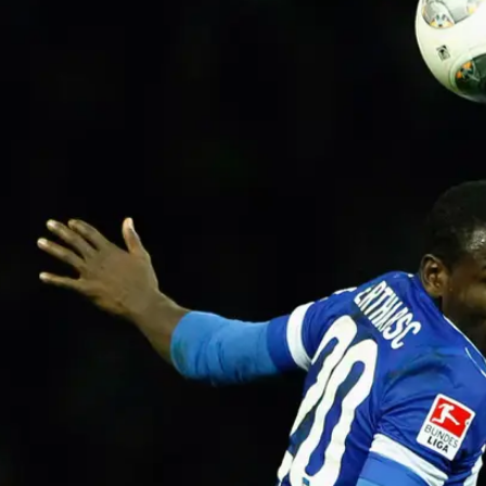
לציין צמד ראשון בקריירה הבוגרת שלו. ולנסיה מחצה 0:5 את בטיס האחרונה, שחזרה לסור
מותו של אביו מהתקף לב מיד לאחר שכבש בבכורה במדי
 2011, לוהט כרגע עם ארבעה שערים בשלושת המחזורים האחרונים. יהלום