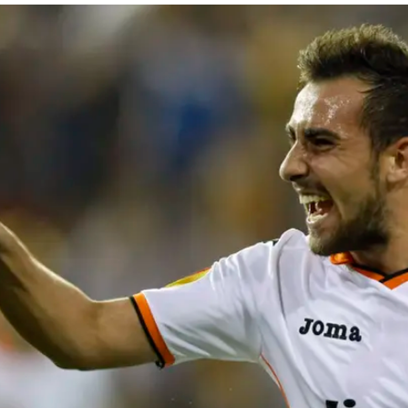
 מהשער מכפי שהוא רגיל. העמדה הזו הגבילה אותו לשתי
בעיטות בלבד. שתיהן נעצרו ברשת. היום המוצלח של הרכש מליל החל בדקה ה-13, כשהוא ס
דאבל פס עם אנדרה פייר ג'יניאק בוולה לרשת. פאייה לא הסתפק בזה, ובדק
מאזנו לשבעה שערים העונה. "זה כנראה היה אחד המשחק
רי שגם השקיע עבודה רבה בחילוצי הכדור במרכז המגרש. "ז
, אבל הרגשתי בה בנוח. אני חוזר לעצמי". האם זה יספיק 