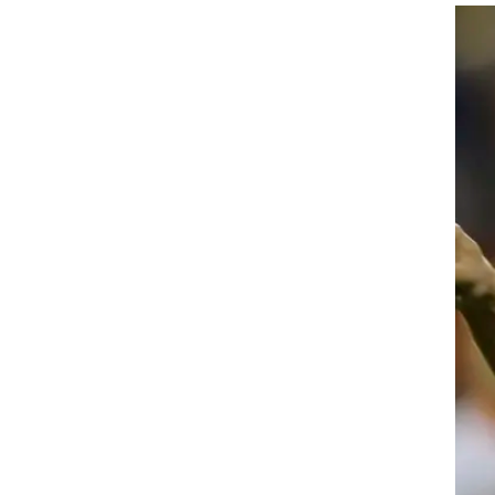
יים
ה ה-25 סובב באומנות
ים
ו
כדי