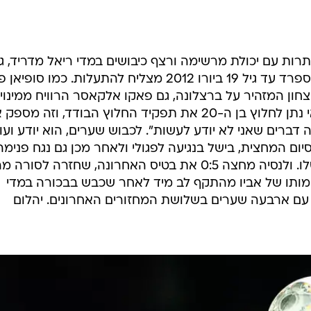
רק בתשעה משחקים העונה נותר גארת' בייל על המגרש בכל 90 הדקות. כולם הסתיימו ב
 ההצלחה של הקיצוני הוולשי נשמרו גם בהיעדרו של כריסטיאנו רונאלדו
המורחק, כשהבלאנקוס גברו בסנטיאגו ברנבאו 2:4 על ויאריאל והשתוו לאתלטיקו שהפסידה
חצי גמר הגביע, הודיעה ריאל כי בייל עדיין לא כשיר ולכן
אנצ'לוטי לא רצה לסכנו והעדיף לשמור אותו לקראת ויאריא
בע דקות את שער הליגה התשיעי שלו העונה, רשם בישול שמ
טיין במשחק נגד היריבה מולה חגג את שער הבכורה שלו ב
גרשים, עכשיו רק שיפסיק להיפצע.
ות עם יכולת מרשימה ורצף כיבושים במדי ריאל מדריד, ג
חברו להתקפה הנפלאה של נבחרת ספרד עד גיל 19 ביורו 2012 מצליח להתעלות. כמו סופ
חון המזהיר על ברצלונה, גם פאקו אלקאסר הרוויח ממינויו
חואן אנטוניו פיצי. המאמן הארגנטינאי נתן לחלוץ בן ה-20 את תפקיד החלוץ הבודד, וזה מ
דברים שאני לא יודע לעשות". לכבוש שערים, הוא יודע ועו
ום המחצית, בישל בנגיעה לפגולי ולאחר מכן גם נגח פנימה