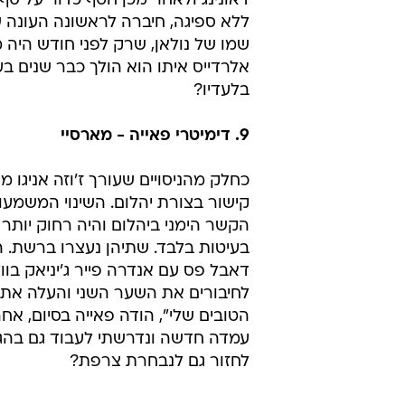
10. קווין נולאן - ווסטהאם
במשך השבוע עסקו אנשי ווסטהאם רק ב
קארול ישחק נגד אסטון וילה. שום 
אבל דווקא קווין נולאן, שכל כך נ
ניוקאסל בשבוע שעבר, סחב שוב את 
השנייה הספיקו לקפטן של ווסטהאם
דאונינג ולאחר מכן חטף כדור על ס
ללא ספיגה, חיברה לראשונה העונה ש
שמו של נולאן, שרק לפני חודש היה 
אלרדייס איתו הוא הולך כבר שנים ב
בלעדיו?
9. דימיטרי פאייה - מארסיי
כחלק מהניסויים שעורך ז'וזה אניגו
קישור בצורת יהלום. השינוי המשמעו