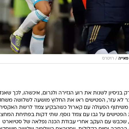
/
פאייה
רויטרס