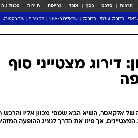
תרבות
סלבס
כסף
אוכל
בריאות
תיירות
טכנולוגיה
ראלי
כדורגל עולמי
כדורסל
ישראלים ב-NBA
תקצירים
עוד בספורט
ליגה אנגלית
ליגת העל
דני אבדיה
מונדיאל 2026
 העל
ליגה ספרדית
דאבל דריבל
NBA
נה
ליגה איטלקית
יורוליג וכדורסל אירופי
טבלאות
ו
ליגה גרמנית
ליגה לאומית
פודקאסטים
ליגה צרפתית
נבחרות ישראל בכדורסל
מסכמים מחזור
שראל
ליגת האלופות
כדורסל נשים
אבא של שבת
ית
הליגה האירופית
מעל הטבעת
דרום אמריקה
סערה בממלכה
טניס
טראש טוק
ספורט אמריקא
: דירוג מצטייני סוף
פוקר