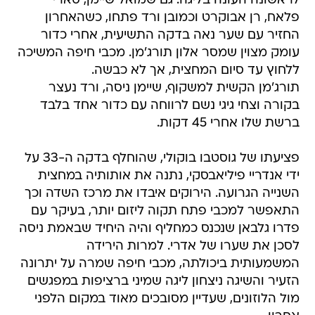
לראשונה העונה בליגה. גם שמואל שיימן, סארי
פלאח, רן אבוקרט וכמובן ורד פתחו, כשהאחרון
החזיר עם שער נאה בדקה התשיעית, אחרי כדור
עומק מצוין שמסר אלון תורג'מן. מכבי חיפה המשיכה
ללחוץ עד סיום המחצית, אך לא כבשה.
תורג'מן הקשית למשקוף, שיימן ניסה, ורד נעצר
בקורה וצחי גיגי נשם לרווחה עם כדור אחד בלבד
ברשת שלו אחרי 45 דקות.
פציעתו של גוסטבו בוקולי, שהוחלף בדקה ה-33 על
ידי אנדריי פיליאבסקי, נתנה את אותותיה במחצית
השנייה הגרועה. הירוקים איבדו את מרכז השדה וכך
התאפשר למכבי פתח תקוה ליזום יותר, בעיקר עם
פדרו גלבאן שנכנס כמחליף והיה היחיד שבאמת ניסה
לסכן את שערו של אדרי. למרות הירידה
המשמעותית ביכולתה, מכבי חיפה שמרה על יתרונה
הזעיר והשיגה ניצחון ליגה שמיני ברציפות במפגשים
מול הלוזונים, שעדיין מסובכים מאוד במקום הלפני