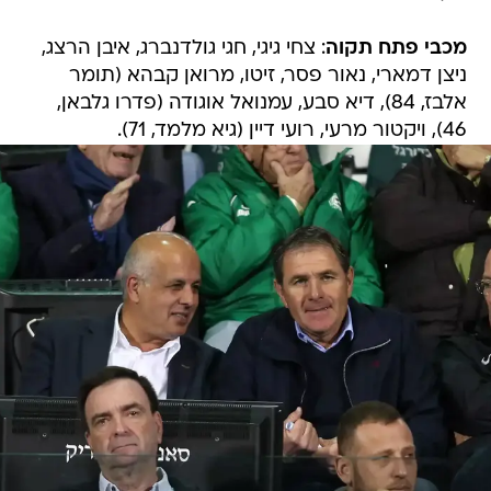
מכבי פתח תקוה
: צחי גיגי, חגי גולדנברג, איבן הרצג,
ניצן דמארי, נאור פסר, זיטו, מרואן קבהא (תומר
אלבז, 84), דיא סבע, עמנואל אוגודה (פדרו גלבאן,
46), ויקטור מרעי, רועי דיין (גיא מלמד, 71).