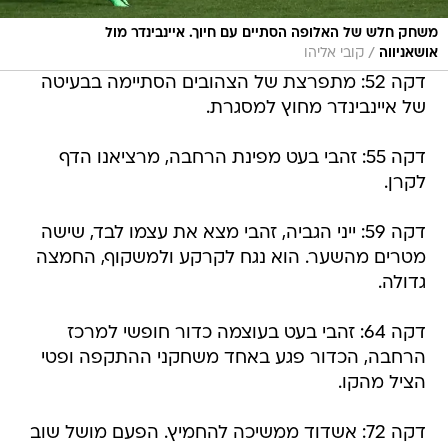
משחק חלש של האלופה הסתיים עם חיוך. איינבינדר מול
/
אושאניווה
קובי אליהו
דקה 52: מתפרצת של הצהובים הסתיימה בבעיטה
של איינבינדר מחוץ למסגרת.
דקה 55: זהבי בעט מפינת הרחבה, מרציאנו הדף
לקרן.
דקה 59: ייני הגביה, זהבי מצא את עצמו לבד, שישה
מטרים מהשער. הוא נגח לקרקע ולמשקוף, החמצה
גדולה.
דקה 64: זהבי בעט בעוצמה כדור חופשי למרכז
הרחבה, הכדור פגע באחד משחקני ההתקפה ופטי
הציל מהקו.
דקה 72: אשדוד ממשיכה להחמיץ. הפעם מושל שוב