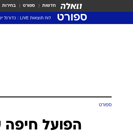
חדשות
ספורט
בחירות
ספורט
לוח תוצאות LIVE
כדורגל יש
ליגת העל Winner
סטט' ליגת
גביע המדי
גביע הטוט
שגרירים
נבחרות י
ליגה לאומ
ליגה א'
ספורט
הפועל חיפה 