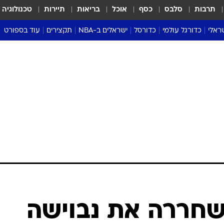
תרבות
סלבס
כסף
אוכל
בריאות
תיירות
טכנולוגיה
ראלי
כדורגל עולמי
כדורסל
ישראלים ב-NBA
תקצירים
עוד בספורט
ליגה אנגלית
ליגת העל
דני אבדיה
מונדיאל 2026
 העל
ליגה ספרדית
דאבל דריבל
NBA
נה
ליגה איטלקית
יורוליג וכדורסל אירופי
טבלאות
ו
ליגה גרמנית
ליגה לאומית
פודקאסטים
ליגה צרפתית
נבחרות ישראל בכדורסל
מסכמים מחזור
שראל
ליגת האלופות
כדורסל נשים
אבא של שבת
ית
הליגה האירופית
מעל הטבעת
דרום אמריקה
סערה בממלכה
טניס
טראש טוק
ספורט אמריקא
שחררה את נבוישה
פוקר