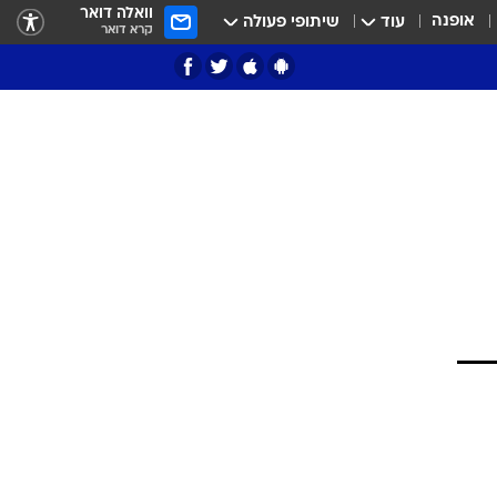
וואלה דואר
אופנה
עוד
שיתופי פעולה
קרא דואר
ציון 3
דאבל דריבל
י