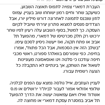
/
קודם כל הוא, אחר כך זרים. דמארי
קובי אליהו
העברת דמארי צפויה לתפוס תאוצה השבוע,
כשיעקב שחר וחיים רמון ישוחחו שוב בעניין. עמוס
לוזון שנכנס לתמונה לאחרונה דורש מיליון יורו, אבל
הצדדים מנסים למצוא פתרון יצירתי שיוביל לקיום
העסקה. כך למשל, בסוף השבוע עלה רעיון לפיו שחר
ירכוש רק חלק מכרטיסו של דמארי, מהפועל תל
אביב או פתח תקוה, ואז ייעשה ניסיון לסכם עימו.
"בשלב הזה אין הסכמות, אבל הכל פתוח", אמרו
בחיפה. כפי שפורסם בוואלה! ספורט, ראשי מכבי
חיפה עודכנו כי סלטה ויגו ואוסאסונה מעוניינות
לשאול את השחקן, אך בינתיים לא התקבלה כל
הצעה רשמית עבורו.
לעניין העוזבים, אייל גולסה נמצא עם הפנים לבלגיה.
שלומי אזולאי אמור לעבור לבית"ר ירושלים או מ.ס
אשדוד ואילו ויאם עמאשה יעשה את הדרך להפועל
תל אביב במסגרת עסקת דמארי או מחוצה לה.