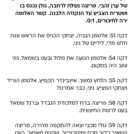
של ערן זהבי. פריצה נשלח לרחבה, גולן נכנס בו
ושטרית הצביע על הנקודה הלבנה. קשר האלופה
ירה לחיבורים, 0:1.
דקה 51: אלטמן הגביה, יצחקי הכניס את הראש ונגח
חלש מדי, לידיים של גיגי.
דקה 54: אלטמן הטעה את מלול ובעט בשמאל, גיגי
שוב היה במקום.
דקה 55: הלחץ נמשך. איינבינדר הקפיץ, אלטמן הוריד
ויצחקי הפציץ. גיגי, כבר אמרנו?
דקה 58: פריצה ברח למלכודת הנבדל וברגל שמאל
בעט לרשת החיצונית.
דקה 59: גול! מכבי יצאה להתקפה מהירה, פריצה
השאיר כדור חכם ומיטרוביץ', שהגיח מאחור, בעט