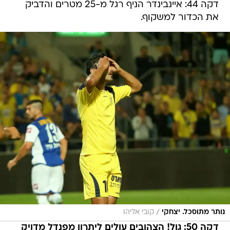
דקה 44: איינבינדר הניף רגל מ-25 מטרים והדביק
את הכדור למשקוף.
/
נותר מתוסכל. יצחקי
קובי אליהו
דקה 50: גול! הצהובים עולים ליתרון מפנדל מדויק