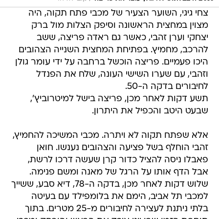
צחי גיגי, השוער הצעיר של מכבי פתח תקוה, היה
מצוין במחצית הראשונה וסיפק הצלות מול ברק
יצחקי וערן זהבי, כאשר גם ראדה פריצה, ששב
להרכב, מחמיץ. בפתיחת המחצית השנייה הצהובים
היכו פעמיים. פריצה הוכשל ברחבה על ידי עומר גולן
וזהבי, עם שערו השישי העונה, שלח את הפנדל
לחיבורים בדקה ה-50.
תשע דקות לאחר מכן, פריצה בישל למיטרוביץ',
שבעט היטב והכפיל את היתרון.
אלא שפתח תקוה לא ויתרה. מכבי המשיכה להחמיץ,
זהבי הוחלף בשל פציעה והצהובים נענשו. חואן
פאבלו ניסה להציל כדור קרן שעשה דרכו לרשת,
אבל הדף אותו על הרגל של מאנה ומשם פנימה.
שלוש דקות לאחר מכן, בדקה ה-78, דיא סבע, ששייך
למכבי תל אביב, הימם את בלומפילד עם בעיטה
בלתי ניתנת לעצירה לחיבורים מ-25 מטרים. בתוך