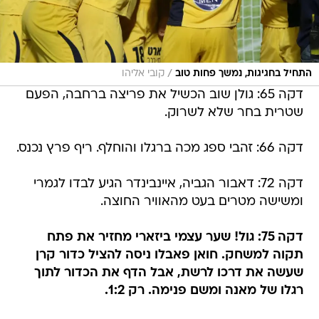
/
התחיל בחגיגות, נמשך פחות טוב
קובי אליהו
דקה 65: גולן שוב הכשיל את פריצה ברחבה, הפעם
שטרית בחר שלא לשרוק.
דקה 66: זהבי ספג מכה ברגלו והוחלף. ריף פרץ נכנס.
דקה 72: דאבור הגביה, איינבינדר הגיע לבדו לגמרי
ומשישה מטרים בעט מהאוויר החוצה.
דקה 75: גול! שער עצמי ביזארי מחזיר את פתח
תקוה למשחק. חואן פאבלו ניסה להציל כדור קרן
שעשה את דרכו לרשת, אבל הדף את הכדור לתוך
רגלו של מאנה ומשם פנימה. רק 1:2.