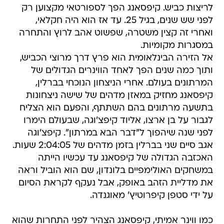
לריצות כביש. קיפסאנג הפך לספורטאי מקצוען רק
לפני שש שנים, בגיל 25. עד אז הוא היה חקלאי,
ואחרי זה קצין משטרה, שפשוט אהב לרוץ והתחרה
במסגרות מקומיות.
אל הזירה הבינלאומית הוא פרץ דרך מרוצי הכביש,
ותוך כמה שנים הפך לאחד הווינרים הגדולים של
המרתונים בעולם. אחרי הניצחון הנוכחי בברלין,
קיפסאנג מחזיק במאזן מדהים של שישה ניצחונות
בתשעה מרתונים בהם השתתף, והפעם הוא הצליח
לגבור על בן ארצו, אליוד קיפצ'וגה, שבעולם הימרו
לפני שנה שיהפוך ל"דבר הבא במרתון". קיפצ'וגה
אגב סיים שני בברלין בזמן מדהים של 2:04:05 שעות.
האכזבה הגדולה של קיפסאנג עד עכשיו הייתה
במשחקים האולימפיים בלונדון, שם הוא הוביל וראה
את מדליית הזהב באופק, אבל נעקף לקראת הסיום
על ידי סטפן קיפרוטיץ' מאוגנדה.
כמו ווינר אמיתי, קיפסאנג הצהיר לפני התחרות שהוא