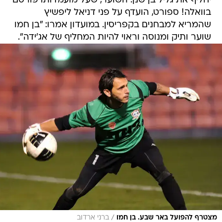
יחליף את גליל בן שנן. השוער, שעל מועמדותו פורסם
בוואלה! ספורט, הועדף על פני דניאל ליפשיץ
שהמריא למבחנים בקפריסין. במועדון אמרו: "בן חמו
שוער ותיק ומנוסה וראוי להיות המחליף של אג'ידה".
/
מצטרף להפועל באר שבע. בן חמו
ברני ארדוב