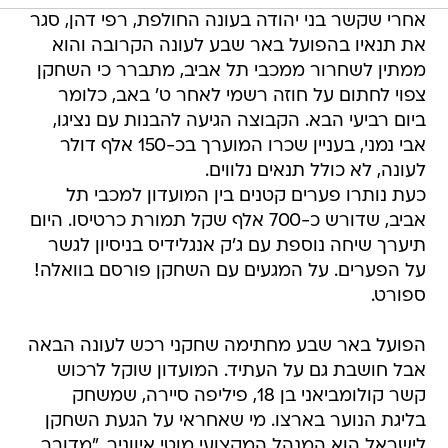
אחרי שקשר בני יהודה בעונה החולפת, רפי דהן, סגר
את תנאיו בהפועל באר שבע לעונה הקרובה והוא
ממתין לשחרור ממכבי תל אביב, מתברר כי השחקן
צפוי לחתום על חוזה רשמי לאחר ט' באב, כלומר
ביום רביעי הבא. הקבוצה הגיעה להבנות עם נציגו,
אבי נמני, בעניין שכרו המוערך בכ-150 אלף דולר
לעונה, לא כולל תנאים נלווים.
כעת נותרו פערים קטנים בין המועדון למכבי תל
אביב, שדורש כ-700 אלף שקל תמורת כרטיסו. היום
תיערך שיחה נוספת עם ג'ק אנגלידיס בניסיון לגשר
על הפערים. על המגעים עם השחקן פורסם בוואלה!
ספורט.
הפועל באר שבע מחתימה שחקני רכש לעונה הבאה
אבל חושבת גם על העתיד. המועדון שוקל לרכוש
קשר קולומביאני בן 18, פיליפה סיירה, שמשחק
בליגת הנוער בארצו. מי שאחראי על הגעת השחקן
לישראל הוא המנהל המקצועי מוטי איווניר. "מדובר