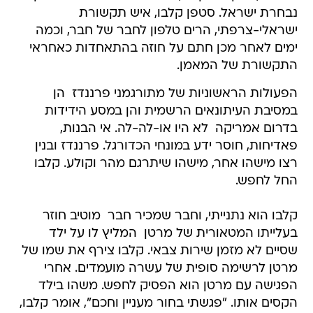
נבחרת ישראל. סטפן קלבו, איש תקשורת
ישראלי-צרפתי, הרים טלפון לחבר של חבר, וכמה
ימים לאחר מכן חתם על חוזה בהתאחדות כאחראי
התקשורת של המאמן.
הפעולות הראשוניות של מתורגמני פרננדז  הן
במסיבת העיתונאים הרשמית והן במסע הידידות
בדרום אמריקה  לא היו או-לה-לה. אי הבנות,
פאדיחות, חוסר ידע במונחי הכדורגל. פרננדז ובנין
רצו מישהו אחר, מישהו שיתרגם מהר וקולע. קלבו
החל לחפש.
קלבו הוא נתנייתי, וחבר שמכיר חבר  מוטיב חוזר
בעלייתו המטאורית של מרטן  המליץ לו על ילד
שסיים לא מזמן שירות צבאי. קלבו צירף את שמו של
מרטן לרשימה סופית של עשרה מועמדים. אחרי
הפגישה עם מרטן הוא הפסיק לחפש. משהו בילד
הקסים אותו. "פגשתי בחור מעניין וחכם", אומר קלבו,