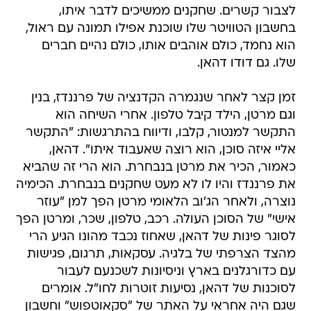
לצבור קשרים. שחקנים ממשיכים לדבר איתו,
בחשבון הטוויטר שלו שוכנת אפילו תמונה עם ראול,
הוא נחמד, כולם אוהבים אותו, כולם נהיים חברים
שלו. גם דודו דהאן.
זמן קצר לאחר שנגמרה הקדנציה של פרננדז, בנין
וגם מרטן, הילד קיבל טלפון. אחרי השיחה הוא
התקשר למנטור, קלבו, ודיווח בהתרגשות: "התקשר
אליי איזה סוכן, הוא רוצה שאעבוד איתו". דהאן,
כאמור, הכיר את מרטן בנבחרת. הוא הרי זה שהביא
את פרננדז והיו לו לא מעט שחקנים בנבחרת. הכימיה
נוצרה, ולאחר הג'וב הלאומי מרטן הפך למן "עוזר
אישי" של הסוכן העולה. רכב, טלפון, שכר, ומרטן הפך
לסוגר פינות של דהאן, שאחוז נכבד מהונו הגיע הרי
מהצד הצרפתי של בלגיה. עסקאות, תרגום, פגישות
עם כדורגלנים בארץ וניסיונות לשכנעם לעבור
לסוכנות של דהאן, נסיעות זוטרות לחו"ל. אומרים
שגם היה אחראי על האתר של "סקאוטפוש" וחשבון