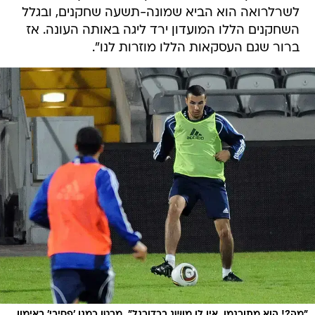
לשרלרואה הוא הביא שמונה-תשעה שחקנים, ובגלל
השחקנים הללו המועדון ירד ליגה באותה העונה. אז
ברור שגם העסקאות הללו מוזרות לנו".
"מה?! הוא מתורגמן. אין לו מושג בכדורגל". מרטן כמגן 'פסיבי' באימון