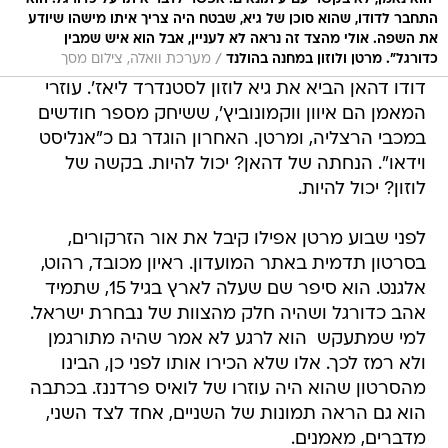
התחבר לדודו, שהוא סוכן של גיא, שבטח היה צריך איתו מישהו שיודע
את השפה. אולי מהצד זה נראה לא לעניין, אבל הוא איש שמבין
/
כדורגל". מרטן ולוזון במחנה בהולנד
מערכת וואלה, צילום מסך
דודו דהאן הביא את גיא לוזון לסטנדרד ליאז'. עוזרי
המאמן הם איוון ווקמונוביץ', ששיחק מספר חודשים
במכבי הרצליה, ומרטן. האחרון הוגדר גם כ"אנליסט
וידאו". הנחתה של דהאן? יכול להיות. בקשה של
לוזון? יכול להיות.
לפני שבוע מרטן אפילו קיבל את אור הזרקורים,
בסרטון תדמית באתר המועדון. ראיון מכובד, רהוט,
אלגנט. הוא סיפר שם שעלה לארץ בגיל 15, שתמיד
אהב כדורגל ושהיה חלק מהצוות של נבחרת ישראל.
למי שמתעקש  הוא לרגע לא אמר שהיה מתורגמן
ולא רמז לכך. אלו שלא הכירו אותו לפני כן, הבינו
מהסרטון שהוא היה עוזרו של לואיס פרדננז. בכתבה
הוא גם הראה תמונות של השניים, אחד לצד השני,
מדברים, מאמנים.