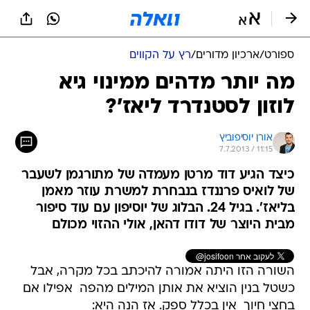
ספורט
/
ארכיון מדורים
/
רץ על הקווים
מה יותר מדהים ממינוי גיא
לוזון לסטנדרד ליאז'?
אורן יוסיפוביץ
7.7.2013 / 11:15
כיצד הגיע דוד מרטן מעמדה של מתורגמן לשעבר
של לואיס פרננדז בנבחרת למשרת עוזר מאמן
בליאז'. בגיל 24. הבלוג של יוסיפון עם עוד סיפור
מבית היוצר של דודו דהאן, אולי ההזוי מכולם
השורה הזו היתה אמורה להיכתב בכל מקרה, אבל
כשטל בנין הוציא את אותן המילים מהפה  אפילו אם
בחצי חיוך  אין בכלל ספק. אז הנה היא: