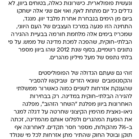
ונעשית פופולארית. כישרונות כאלה, בטוחים ביוון, לא
גדלים כל יום מתחת לאף, ואוי אם שני אלה ישחקו
ביום מן הימים בנבחרת אחרת מלבד יוון. מנגד,
התחינה הזו פגעה במרכז העצבים של העם היווני,
שמכריז בימים אלה מלחמת חורמה בבעיית ההגירה
הבלתי-חוקית, שהפכה למכת מדינה של ממש. על פי
נתונים רשמיים, בסוף שנת 2012 שהו ביוון מספר
בלתי נתפס של מעל מיליון מהגרים.
זוהי גם שעתם הגדולה של הפופוליסטים
והקסנופובים  שונאי הזרים  שביקשו להסביר
שהענקת אזרחות לשניים כמוה כאשרור ממשלתי
להגירה הבלתי-חוקית במדינה. רק בבחירות
האחרונות ביוון מפלגת "השחר הזהוב", מפלגה
ניאו-נאצית מהימין הקיצוני שחרטה על דגלה למגר
את הופעת המהגרים ולפלוט אותם מהמדינה, זכתה
ב-7% מהקולות, מספר חסר תקדים. לאחרונה אף
תוקן ובוטל החוק שהתיר מתן אזרחות לכל מי שנולד