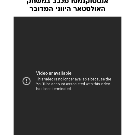
אנטטוקנמפו מככב במשחק
האולסטאר היווני המדובר