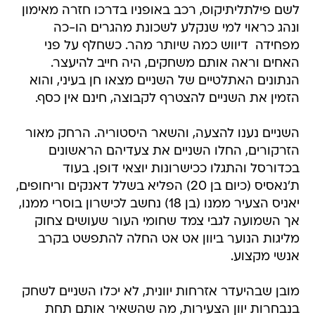
לשם פילתליתיקוס, רכב באופניו בדרכו חזרה מאימון
ונהג כראוי למי שנקלע לשכונת מהגרים הו-כה
מפחידה  דיווש כמה שיותר מהר. כשחלף על פני
האחים וראה אותם משחקים, היה חייב להיעצר.
הנתונים האתלטיים של השניים מצאו חן בעיני, והוא
הזמין את השניים להצטרף לקבוצה, חינם אין כסף.
השניים נענו להצעה, והשאר היסטוריה. הרחק מאור
הזרקורים, החלו השניים את צעדיהם הראשונים
בכדורסל והתגלו ככישרונות יוצאי דופן. בעוד
ת'נאסיס (כיום בן 20) הפליא בשלל דאנקים וריחופים,
יאניס הצעיר ממנו (בן 18) נחשב לכישרון בוסרי ממנו,
אך השמועה לגבי צמד שחומי העור שעושים צחוק
מליגות הנוער ביוון אט אט החלה להתפשט בקרב
אנשי מקצוע.
מובן שבהיעדר אזרחות יוונית, לא יכלו השניים לשחק
בנבחרות יוון הצעירות, מה שהשאיר אותם תחת