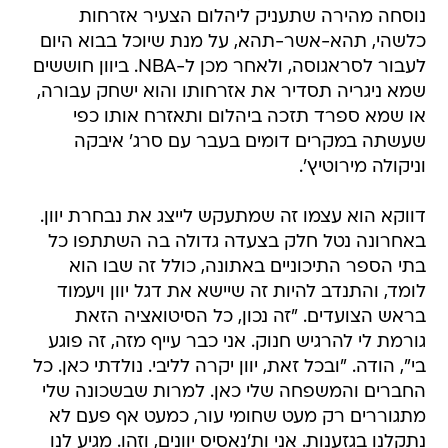
נוסחה מהירה שתעניק ליהלום הצעיר אזרחות
כלשהי, תהא-אשר-תהא, על מנת שיוכל בבוא היום
לעבור לסראגוסה, ולאחר מכן ל-NBA. ביוון חוששים
שמא ניגריה תסדיר את אזרחותו והוא ישחק עבורה,
או שמא ספרד תזכה ביהלום ותאזרח אותו כפי
שעשתה במקרים דומים בעבר עם סרג' איבקה
וניקולה מירוטיץ'.
דווקא הוא עצמו זה שמתעקש לייצג את נבחרת יוון.
באחרונה נטל חלק בצעדה גדולה בה השתתפו כל
בתי הספר התיכוניים באתונה, כולל זה שבו הוא
לומד, והתנדב להיות זה שיישא את דגל יוון ויעמוד
בראש הצועדים. "זה נכון, כל הסיטואציה הזאת
גורמת לי להרגיש חנוק. אני כבר עייף מזה, זה פוגע
בי", הודה. "ובכל זאת, יוון יקרה לליבי. נולדתי כאן. כל
החברים והמשפחה שלי כאן. למרות שבשכונה שלי
מתגוררים רק מעט שחומי עור, כמעט אף פעם לא
נתקלנו בגזענות. אני ות'נאסיס יוונים, וזהו. מגיע לנו