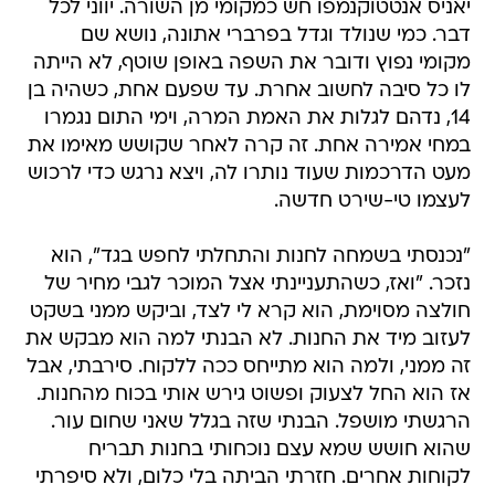
יאניס אנטטוקנמפו חש כמקומי מן השורה. יווני לכל
דבר. כמי שנולד וגדל בפרברי אתונה, נושא שם
מקומי נפוץ ודובר את השפה באופן שוטף, לא הייתה
לו כל סיבה לחשוב אחרת. עד שפעם אחת, כשהיה בן
14, נדהם לגלות את האמת המרה, וימי התום נגמרו
במחי אמירה אחת. זה קרה לאחר שקושש מאימו את
מעט הדרכמות שעוד נותרו לה, ויצא נרגש כדי לרכוש
לעצמו טי-שירט חדשה.
"נכנסתי בשמחה לחנות והתחלתי לחפש בגד", הוא
נזכר. "ואז, כשהתעניינתי אצל המוכר לגבי מחיר של
חולצה מסוימת, הוא קרא לי לצד, וביקש ממני בשקט
לעזוב מיד את החנות. לא הבנתי למה הוא מבקש את
זה ממני, ולמה הוא מתייחס ככה ללקוח. סירבתי, אבל
אז הוא החל לצעוק ופשוט גירש אותי בכוח מהחנות.
הרגשתי מושפל. הבנתי שזה בגלל שאני שחום עור.
שהוא חושש שמא עצם נוכחותי בחנות תבריח
לקוחות אחרים. חזרתי הביתה בלי כלום, ולא סיפרתי