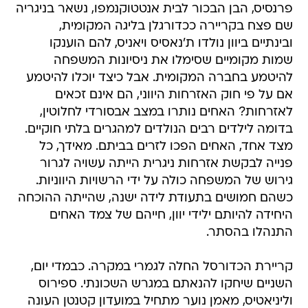
פרנסיס, הבן הבכור לבית אנטטוקנמפו, נשאר בניגריה
שם פצח בקריירה ככדורגלן בליגה המקומית,
ובינתיים ביוון נולדו ת'נאסיס ויאניס, להם הוענקו
שמות מקומיים שסימלו את ניסיונות המשפחה
להיטמע בחברה המקומית. אבל כיצד יוכלו להיטמע
אם על פי חוק האזרחות היווני, הם אינם זכאים
לאזרחות? האחים נותרו במצב אבסורדי לחלוטין,
בדומה לילדים רבים הנולדים למהגרים בלתי חוקיים.
מצד אחד, האחים הפכו לזרים בביתם. מאידך, כל
פנייה לבקשת אזרחות ניגרית הייתה עשויה לגרור
גירוש של המשפחה כולה על ידי הרשויות היווניות.
כשהם חמושים בתעודת לידה ישנה, שהייתה ההוכחה
היחידה להיותם ילידי יוון, חייהם של צמד האחים
התנהלו בהסתר.
קריירת הכדורסל החלה לגמרי במקרה. כבמדי יום,
השניים שיחקו להנאתם במגרש השכונתי. ספירוס
וליניאטיס, מאמן נוער מתחיל במועדון קטנטן העונה