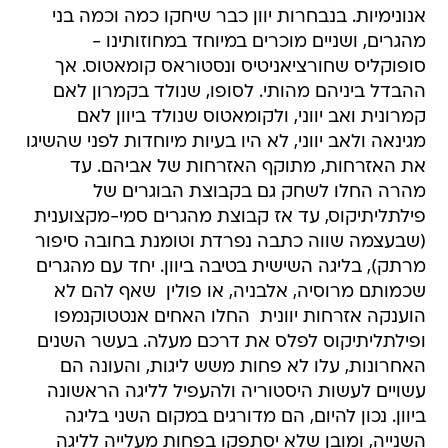
אנונימיות. בנבחרות יוון כבר שיחקו כמה וכמה בני
מהגרים, ושניים מוכרים במיוחד במחוזותינו -
סופוקליס שחורציאניטיס ונסטוראס קומאטוס. אך
ההבדל ביניהם מהותי. לסופו, שנולד בקמרון לאם
קמרונית ואב יווני, ולקומאטוס שנולד ביוון לאם
מגינאה ולאב יווני, לא היו בעיות מיוחדות לפני שהשיגו
את האזרחות, מתוקף האזרחות של אביהם. עד
מהרה החלו לשחק גם בקבוצת הבוגרים של
פילתליתיקוס, עד אז קבוצת מהגרים סמי-מקצוענית
(שבעצמה שווה כתבה נפרדת וטומנת בחובה סיפור
מרתק), בליגה השישית בטיבה ביוון. יחד עם מהגרים
שכמותם מרוסיה, אלבניה, או פולין  שאף להם לא
הוענקה אזרחות יוונית  החלו האחים אנטטוקנמפו
ופילתליתיקוס לפלס את דרכם מעלה. בעשר השנים
האחרונות, עלו לא פחות משש ליגות, והעונה הם
עשויים לעשות היסטוריה ולהעפיל לליגה הראשונה
ביוון. נכון להיום, הם מדורגים במקום השני בליגה
השנייה, ומובן שלא יסתפקו בפחות מעלייה לליגה