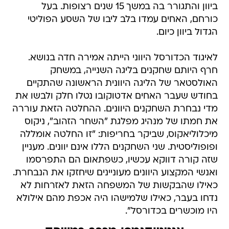
ביוון והתגורר בה במשך 15 שנים רצופות. בעל
כורחם, האחים עמדו בלב ליבו של השסע הפוליטי
הגדול ביוון כיום.
לאיגוד הכדורסל היווני הייתה אמירה חדה בנושא.
חרף היותם שחקנים בליגה השנייה, במשחק
האולסטאר של הליגה היוונית הראשונה שהתקיים
בחודש שעבר האחים אדטוקובו נטלו חלק ולבשו את
מדי נבחרת השחקנים היוונים. ההחלטה הזאת עוררה
את חמתו של מנהיג מפלגת "השחר הזהוב", ניקוס
מיכלוליאקוס, שביקר בחריפות: "זו החלטה אומללה
ופופוליסטית. שני השחקנים הללו אינם יוונים. מעניין
שזה קורה דווקא עכשיו, כשפתאום הם התפרסמו
ואנשי המקצוע היוונים מעוניינים שיחזקו את הנבחרת.
כאילו שהבקשות של המשפחה הזאת לאזרחות לא
נדחו בעבר, כאילו שלמישהו היה אכפת מהם אילולא
היו מוכשרים בכדורסל".