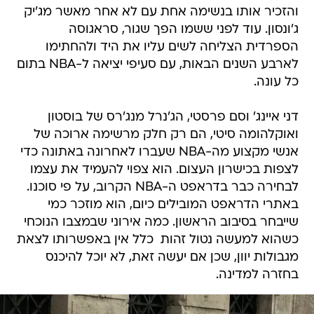
והזכיר אותו בנשימה אחת עם לא אחר מאשר מג'יק
ג'ונסון. עוד לפני ששמו הפך שגור, סראגוסה
הספרדית הצליחה לשים עליו את היד ולהחתימו
לארבע השנים הבאות, עם סעיפי יציאה ל-NBA בתום
כל עונה.
דני איינג' וסם פרסטי, הג'נרל מנג'רס של בוסטון
ואוקלהומה סיטי, הם רק חלק מרשימה ארוכה של
אנשי מקצוע מה-NBA שעברו לאחרונה באתונה כדי
לצפות בכישרון העצום. הוא צפוי להעמיד את עצמו
לבחירה כבר בדראפט ה-NBA הקרוב, על פי סוכנו.
באתרי הדראפט המובילים כיום, הוא מוזכר כמי
שייבחר בסיבוב הראשון. כמה אירוני שבמצבו הנוכחי 
כשהוא למעשה נטול זהות  כלל אין באפשרותו לצאת
מגבולות יוון, שכן אם יעשה זאת, לא יוכל להיכנס
בחזרה למדינה.