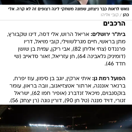
נואש לראות כבר ניצחון, שמונה משחקי ליגה רצופים זה לא קרה. אלי
/
כהן
קובי אליהו
הרכבים
בית"ר ירושלים:
אריאל הרוש, אלי דסה, דינו שקבורץ,
מתן בראשי, חיים מגרלשווילי, קובי מויאל, דריו
פרננדס (צחי אליחן 82), אבי ריקן, עמית בן שושן
(דומיניק גלאבינה 64), חן עזריאל, זאור סדאייב (שי
חדד 46).
הפועל רמת גן:
איתי ארקין, יוגב בן סימון, עוז יפרח,
ברנאר אוננגה, ארתור אטצזיאנוב, וובה בראון, עומר
בוקסנבוים, מיכאל זנדברג (אופיר חמו 62), ישראל
זגורי, דויד מנגה (טל חן 90), דורין גוגה (רן יצחק 56).