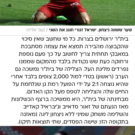
/
שער ששווה ניצחון. ישראל זגורי חוגג את השני
קובי אליהו
בית"ר ירושלים בצרות. כל מי שחשב שאין סיכוי
שהקבוצה מהבירה תמצא את עצמה מסתבכת
במאבקי תחתית צריך לחשוב על כך פעם נוספת
ורחוקה כעת שש נקודות בלבד מהמקום שממנו
נפרדים מליגת העל. הצלילה של בית"ר נמשכה גם
הערב (ראשון) בטדי למול 2,000 צופים בלבד אחרי
שהיא נוצחה 2:1 על ידי הפועל רמת גן שנלחמת על
החיים שלה והצליחה לטפס מעל הקו האדום.
מבחינתה של בית"ר, היא ממשיכה ברצף הכשלונות
מאז הגעתם של זאור סדאייב וג'יבראיל קאדייב
והשלימה משחק שמיני ללא ניצחון ליגה (מאזנה
בתקופה הזו: שישה הפסדים, שתי תוצאות תיקו).