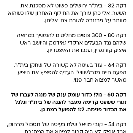
דקה 82 - בית"ר ירושלים פשוט לא מסכנת את
השער. אלי כהן עורך את החילוף האחרון שלו כשהוא
מוותר על פרננדס לטובת צחי אליחן.
דקה 80 - 300 צופים מחליטים להמשיך במחאה
שלהם נגד הבעלים ארקדי גאידמק והיושב ראש
איציק קורנפיין, ועזבו את האיצטדיון.
דקה 64 - עוד בעיטה לא קשורה של שחקן בית"ר.
הפעם חיים מגרלשווילי העדיף להפציץ את היציע
מאשר למצוא חבר פנוי.
דקה 60 - גול! כדור עומק ענק של מנגה לעברו של
זגורי ששעט קדימה מעבר להגנה של בית"ר וגלגל
את הכדור פנימה. 1:2 להפועל רמת גן.
דקה 54 - קובי מויאל שלח בעיטה של תסכול מרחוק,
אבל אפילו לא היה קרוב למצוא את המסגרת.