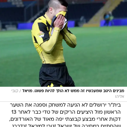
/
מבינים היטב שמעכשיו זה ממש לא הולך להיות פשוט. מויאל
קובי
אליהו
בית"ר ירושלים לא הגיעה למשחק וספגה את השער
הראשון מול היציעים הריקים של טדי כבר לאחר 13
דקות אחרי מבצע קבוצתי יפה מאוד של האורדונים,
שהסתיים במסירה של ישראל זגורי למיכאל זנדברג,