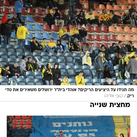
מה תגידו על היציעים הריקים? אוהדי בית"ר ירושלים משאירים את טדי
/
ריק
קובי אליהו
מחצית שנייה