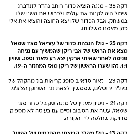
דקה 35 - מנגה הוציא כדור רוחב נהדר לזנדברג
שיכול היה לקנות את עולמו ולכבוש את השני שלו
במשחק, אבל הכדור שלו יצא החוצה והוציא את אלי
כהן מאמנו משלוותו.
דקה 25 - גול! הגבהת כדור של עזריאל מצד שמאל
מצא את הראש של אבי ריקן שהמשיך עם נגיחה
פנימה לאחר שאיתי ארקין יצא רע מאוד וספג. שוויון
1:1. זהו שערו הראשון של ריקן מאז המחזור ה-19.
דקה 23 - זאור סדאייב סופג קריאות בוז מהקהל של
בית"ר ירושלים, שממשיך לצאת נגד השחקן הצ'צ'ני.
דקה 21 - ניסיון מעניין של מנגה שקיבל כדור מצד
שמאל, עשה את הסיבוב וסיים עם בעיטה לא מספיק
מדויקת שחלפה ליד הקורה.
דקה 13 - גול! מהלך קבוצתי מהסרטים של הפועל