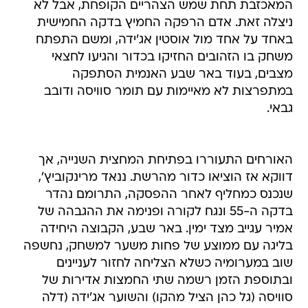
המאכזבת תחת שמש הצהריים הקופחת, אבל לא
ניצלה זאת. אדם הרפקה החמיץ בדקה החמישית
באחד על אחד מול אוסטין אג'ידה, ומשם התפתח
משחק בו הזהובים החזיקו בכדור והגיעו לחצאי
מצבים, בעוד באר שבע האנמית הסתפקה
במתפרצות לא מאיימות עם תומר סוויסה ודובב
גבאי.
האורחים התעוררו בפתיחת המחצית השנייה, אך
דווקא אז הוציאו כדור מהרשת. ננאד מרינקוביץ',
שנכנס כמחליף לאחר ההפסקה, התרומם נהדר
בדקה ה-55 ונגח לקורה ופנימה את ההגבהה של
אמיר עגייב מצד ימין. באר שבע, הקבוצה היחידה
בליגה עם ממוצע של פחות משער למשחק, נחשפה
שוב במערומיה כשלא הצליחה לחזור לעניינים
ובתוספת הזמן רשמה שתי החמצות אדירות של
סוויסה (גל כהן הציל מהקו) והשוער אג'ידה (דלה