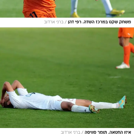
/
משחק שקט במרכז השדה. רפי דהן
ברני ארדוב
/
איזו החטאה. תומר סוויסה
ברני ארדוב