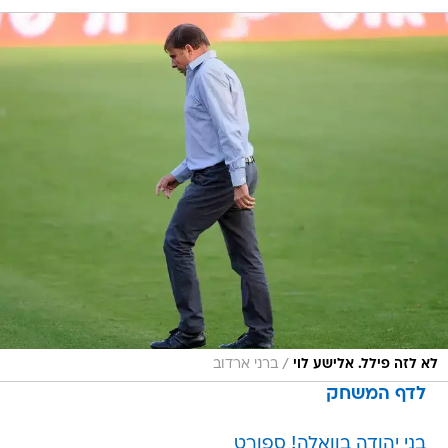
/
לא לזה פילל. אלישע לוי
ברני ארדוב
לדף המשחק
בני יהודה בוואלה! ספורט