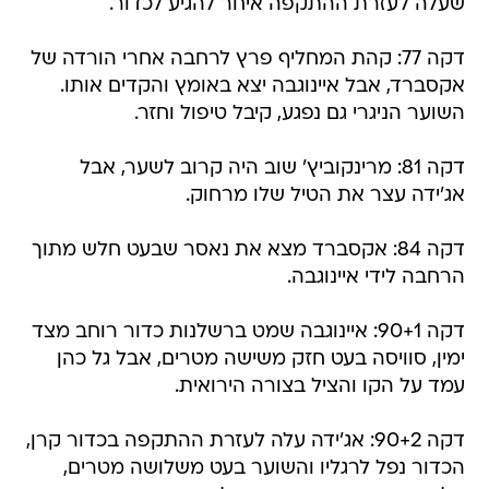
שעלה לעזרת ההתקפה איחר להגיע לכדור.
דקה 77: קהת המחליף פרץ לרחבה אחרי הורדה של
אקסברד, אבל איינוגבה יצא באומץ והקדים אותו.
השוער הניגרי גם נפגע, קיבל טיפול וחזר.
דקה 81: מרינקוביץ' שוב היה קרוב לשער, אבל
אג'ידה עצר את הטיל שלו מרחוק.
דקה 84: אקסברד מצא את נאסר שבעט חלש מתוך
הרחבה לידי איינוגבה.
דקה 90+1: איינוגבה שמט ברשלנות כדור רוחב מצד
ימין, סוויסה בעט חזק משישה מטרים, אבל גל כהן
עמד על הקו והציל בצורה הירואית.
דקה 90+2: אג'ידה עלה לעזרת ההתקפה בכדור קרן,
הכדור נפל לרגליו והשוער בעט משלושה מטרים,