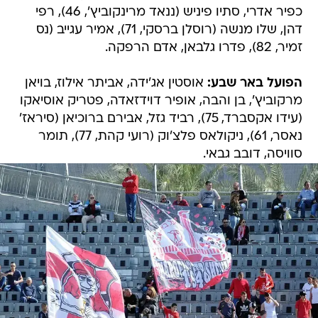
כפיר אדרי, סתיו פיניש (ננאד מרינקוביץ', 46), רפי
דהן, שלו מנשה (רוסלן ברסקי, 71), אמיר עגייב (נס
זמיר, 82), פדרו גלבאן, אדם הרפקה.
הפועל באר שבע:
אוסטין אג'ידה, אביתר אילוז, בויאן
מרקוביץ', בן והבה, אופיר דוידזאדה, פטריק אוסיאקו
(עידו אקסברד, 75), רביד גזל, אבירם ברוכיאן (סיראז'
נאסר, 61), ניקולאס פלצ'וק (רועי קהת, 77), תומר
סוויסה, דובב גבאי.