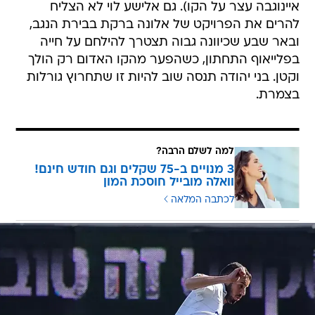
איינוגבה עצר על הקו). גם אלישע לוי לא הצליח
להרים את הפרויקט של אלונה ברקת בבירת הנגב,
ובאר שבע שכיוונה גבוה תצטרך להילחם על חייה
בפלייאוף התחתון, כשהפער מהקו האדום רק הולך
וקטן. בני יהודה תנסה שוב להיות זו שתחרוץ גורלות
בצמרת.
למה לשלם הרבה?
3 מנויים ב-75 שקלים וגם חודש חינם!
וואלה מובייל חוסכת המון
לכתבה המלאה