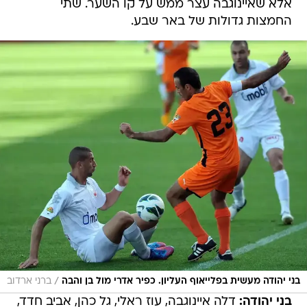
אלא שאיינוגבה עצר ממש על קו השער. שתי
החמצות גדולות של באר שבע.
/
בני יהודה מעשית בפלייאוף העליון. כפיר אדרי מול בן והבה
ברני ארדוב
בני יהודה:
דלה איינוגבה, עוז ראלי, גל כהן, אביב חדד,