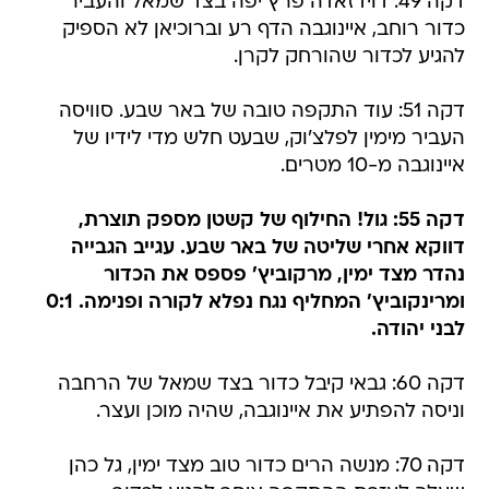
דקה 49: דוידזאדה פרץ יפה בצד שמאל והעביר
כדור רוחב, איינוגבה הדף רע וברוכיאן לא הספיק
להגיע לכדור שהורחק לקרן.
דקה 51: עוד התקפה טובה של באר שבע. סוויסה
העביר מימין לפלצ'וק, שבעט חלש מדי לידיו של
איינוגבה מ-10 מטרים.
דקה 55: גול! החילוף של קשטן מספק תוצרת,
דווקא אחרי שליטה של באר שבע. עגייב הגבייה
נהדר מצד ימין, מרקוביץ' פספס את הכדור
ומרינקוביץ' המחליף נגח נפלא לקורה ופנימה. 0:1
לבני יהודה.
דקה 60: גבאי קיבל כדור בצד שמאל של הרחבה
וניסה להפתיע את איינוגבה, שהיה מוכן ועצר.
דקה 70: מנשה הרים כדור טוב מצד ימין, גל כהן