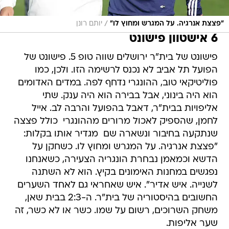
/
"פצצת אנרגיה. על המגרש ומחוץ לו"
יותם רונן
6 אישטוון פישונט
פישונט של בית"ר ירושלים שווה טופ 5. פישונט של
הפועל תל אביב לא נכנס לרשימה הזו. ולכן, כמו
פוליטיקאי טוב, ההונגרי נדחף לפה. במדים האדומים
הוא היה בינוני, אבל בבירה הוא היה ענק. שתי
אליפויות בבית"ר, דאבל בהפועל והרבה לב. אייל
לחמן, שהספיק לאכול מרורים מההונגרי  כולל פצצה
שנתקעה בחיבור ונשארה שם  מגדיר אותו בקלות:
"פצצת אנרגיה. על המגרש ומחוץ לו. כשחקן על
הדשא וכמאמן נבחרת הונגריה הצעירה, כשאנחנו
נפגשים במחנות האימונים בקיץ. הוא לא השתנה
לשנייה. איש אדיר". איש שאחראי גם לאחד השערים
החשובים בהיסטוריה של בית"ר. ה-2:3 בבית שאן,
משחק השרוכים, רשום על שמו. כשר או לא כשר, זה
שער אליפות.