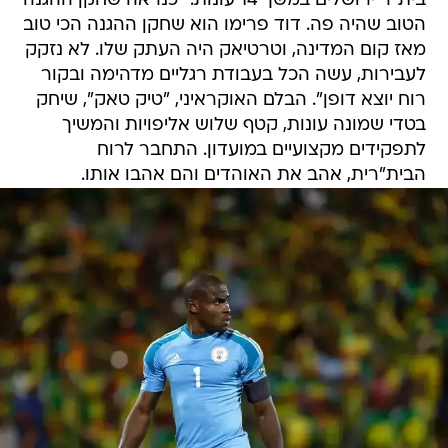
בית"ר ירושלים במשך 14 עונות. "כנראה שחקן ההגנה
הטוב שהיה פה. דוד פרימו הוא שחקן ההגנה הכי טוב
מאז קום המדינה, וטרטיאק היה העתק שלו. לא נזקק
לעבירות, עשה הכל בעבודת רגליים מדהימה ובקור
רוח יוצא דופן". הבלם האוקראיני, "טיק טאק", שיחק
בטדי שמונה עונות, קטף שלוש אליפויות והמשיך
לתפקידים מקצועיים במועדון. התחבר לרוח
הבית"רית, אהב את האוהדים והם אהבו אותו.