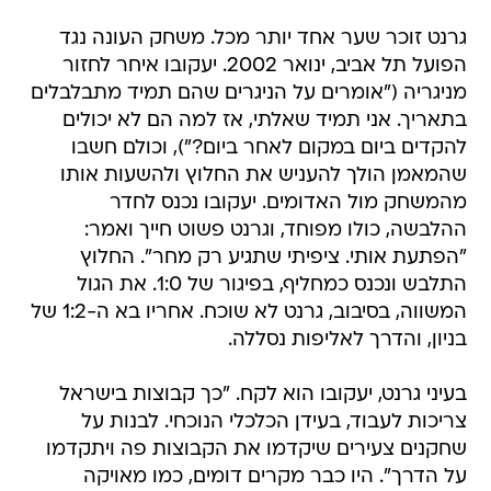
גרנט זוכר שער אחד יותר מכל. משחק העונה נגד
הפועל תל אביב, ינואר 2002. יעקובו איחר לחזור
מניגריה ("אומרים על הניגרים שהם תמיד מתבלבלים
בתאריך. אני תמיד שאלתי, אז למה הם לא יכולים
להקדים ביום במקום לאחר ביום?"), וכולם חשבו
שהמאמן הולך להעניש את החלוץ ולהשעות אותו
מהמשחק מול האדומים. יעקובו נכנס לחדר
ההלבשה, כולו מפוחד, וגרנט פשוט חייך ואמר:
"הפתעת אותי. ציפיתי שתגיע רק מחר". החלוץ
התלבש ונכנס כמחליף, בפיגור של 1:0. את הגול
המשווה, בסיבוב, גרנט לא שוכח. אחריו בא ה-1:2 של
בניון, והדרך לאליפות נסללה.
בעיני גרנט, יעקובו הוא לקח. "כך קבוצות בישראל
צריכות לעבוד, בעידן הכלכלי הנוכחי. לבנות על
שחקנים צעירים שיקדמו את הקבוצות פה ויתקדמו
על הדרך". היו כבר מקרים דומים, כמו מאויקה