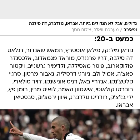
גדולים, אבל לא הגדולים ביותר. אבראו, גולדברג, דה סילבה
/
ופאצ'ה
מערכת וואלה, צילום מסך
כמעט ב-20:
גוראן מילנקו, מילאן אוסטרץ, תמאש שאנדור, דגלאס
דה סילבה, דריו פרננדס, מוראד מגמאדוב, אלכסנדר
פולוקארוב, פיטר מאסיללה, ולדימיר גרשנייב, ויקטור
פאצ'ה, אמיל ולב, גיורגי דרסיליה, גאבור מרטון, סרגיי
קלשצ'נקו, אנדריי באל, דניס אונישנקו, דויד סולארי,
רוברטו קולאוטי, אישטוון האמר, לואיס מרין, רומן פץ,
יז'י בז'צ'ק, רודריגו גולדברג, איוון ירמצ'וק, סבסטיאן
אבראו.