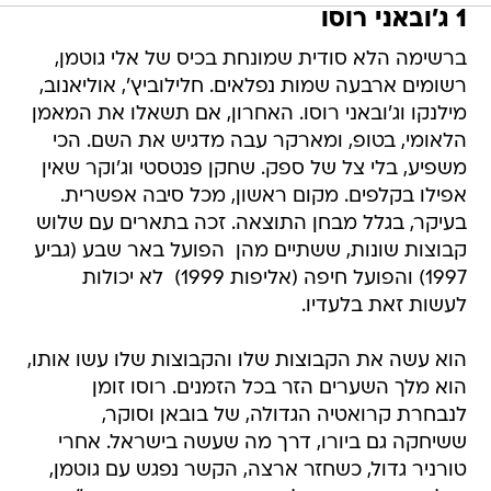
1 ג'ובאני רוסו
ברשימה הלא סודית שמונחת בכיס של אלי גוטמן,
רשומים ארבעה שמות נפלאים. חלילוביץ', אוליאנוב,
מילנקו וג'ובאני רוסו. האחרון, אם תשאלו את המאמן
הלאומי, בטופ, ומארקר עבה מדגיש את השם. הכי
משפיע, בלי צל של ספק. שחקן פנטסטי וג'וקר שאין
אפילו בקלפים. מקום ראשון, מכל סיבה אפשרית.
בעיקר, בגלל מבחן התוצאה. זכה בתארים עם שלוש
קבוצות שונות, ששתיים מהן  הפועל באר שבע (גביע
1997) והפועל חיפה (אליפות 1999)  לא יכולות
לעשות זאת בלעדיו.
הוא עשה את הקבוצות שלו והקבוצות שלו עשו אותו,
הוא מלך השערים הזר בכל הזמנים. רוסו זומן
לנבחרת קרואטיה הגדולה, של בובאן וסוקר,
ששיחקה גם ביורו, דרך מה שעשה בישראל. אחרי
טורניר גדול, כשחזר ארצה, הקשר נפגש עם גוטמן,