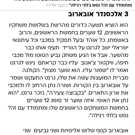
/
ומתמודד עם זה? נפש בלתי רגילה"
קובי אליהו
3 אלכסנדר אובארוב
הוא הוציא תשעה כדורים מהרשת בשלושת משחקיו
הראשונים, 12 שערים בחמשת הראשונים, והרוב
באשמתו. כל אוהד ובעל תפקיד במכבי וכל עיתונאי
ישראלי ישב לגרנט על הווריד  תעיף אותו כבר
מהשער. אבל אז הגיע משחק גביע הטוטו מול מכבי
חיפה, וויקטור צ'אנוב  עליו כבר קראתם  ניגש לגרנט
ואמר לו "שמור עליו. הוא שוער מצוין". הקולגה
מברית המועצות עשה את שלו, גרנט התעקש ושמר
על אובארוב בין הקורות. ושורה נתן הרחיב לו ולמכבי
את ארון התארים. "בקבוצה צעירה", נזכר גרנט, "הוא
נתן את האופי. איזה שוער זר סופג 12 שערים
בחמשת המשחקים הראשונים שלו ומתמודד עם זה?
נפש בלתי רגילה".
אובארוב קטף שלוש אליפויות ושני גביעים  שני