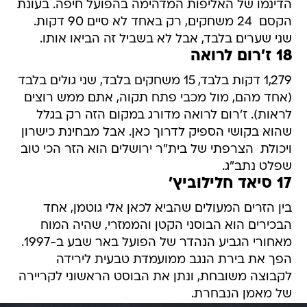
הדינמו של האליפות המדהימה בהפועל חיפה. בעונת
הקסם  24 משחקים, רק באחד לא סיים 90 דקות.
שני שערים בלבד, אבל לא בשביל זה הביאו אותו.
18 ז'רום לרואה
1,279 דקות בלבד, 15 משחקים בלבד, שני גולים בלבד
(אחד מהם, מול מכבי פתח תקוה, אתם ממש רוצים
לראות). ז'רום לרואה מדורג במקום הזה רק בגלל
שהוא בקושי הספיק לדרוך כאן. אבל מבחינת כישרון
ויכולת  הצרפתי של בית"ר ירושלים הוא הזר הכי טוב
שפלט נתב"ג.
17 סיאד חלילוביץ'
בין הזרים המעולים שהביא לכאן אלי גוטמן, אחד
הבכירים הוא הבוסני הקטן והממזרי, שהיה המוח
מאחורי הגביע הנהדר של הפועל באר שבע ב-1997.
הפך את בירת הנגב ממועמדת טבעית לירידה
לקבוצה משובחת, ונתן את הבוסט הראשוני לקריירה
של מאמן הנבחרת.