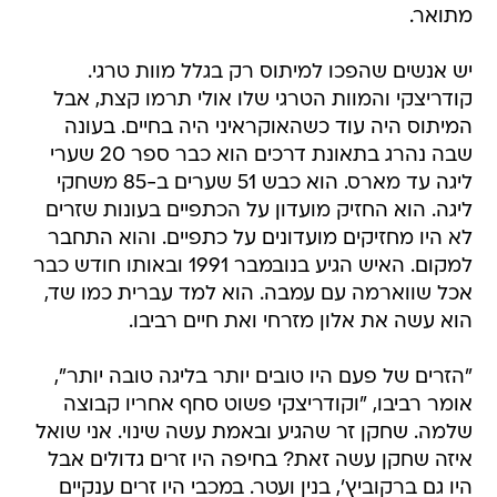
מתואר.
יש אנשים שהפכו למיתוס רק בגלל מוות טרגי.
קודריצקי והמוות הטרגי שלו אולי תרמו קצת, אבל
המיתוס היה עוד כשהאוקראיני היה בחיים. בעונה
שבה נהרג בתאונת דרכים הוא כבר ספר 20 שערי
ליגה עד מארס. הוא כבש 51 שערים ב-85 משחקי
ליגה. הוא החזיק מועדון על הכתפיים בעונות שזרים
לא היו מחזיקים מועדונים על כתפיים. והוא התחבר
למקום. האיש הגיע בנובמבר 1991 ובאותו חודש כבר
אכל שווארמה עם עמבה. הוא למד עברית כמו שד,
הוא עשה את אלון מזרחי ואת חיים רביבו.
"הזרים של פעם היו טובים יותר בליגה טובה יותר",
אומר רביבו, "וקודריצקי פשוט סחף אחריו קבוצה
שלמה. שחקן זר שהגיע ובאמת עשה שינוי. אני שואל 
איזה שחקן עשה זאת? בחיפה היו זרים גדולים אבל
היו גם ברקוביץ', בנין ועטר. במכבי היו זרים ענקיים