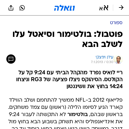
ספורט
פוטבול: בולטימור וסיאטל עלו
לשלב הבא
עידן ויניצקי
7.1.2013 / 0:30
ריי לואיס נפרד מהקהל הביתי עם 9:24 קל על
הקולטס. הסיהוקס ניצלו פציעה של RG3 וניצחו
14:24 בחוץ את וושינגטון
פלייאוף 2012 ב-NFL ממשיך להתחמם ושלב הווילד
קארד הגיע לסיומו הלילה (ראשון) עם צמד משחקים.
בראשון שבהם,
בולטימור
לא התקשתה לעבור 9:24
את אינדיאנפוליס והיא תשחק בשבוע הבא בחוץ מול