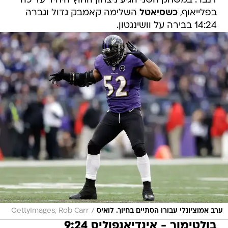
דנבר. במשחק השני הגיע ניצחון החוץ היחיד עד כה
בפלייאוף,
כשסיאטל
השלימה קאמבק גדול וגברה
14:24 בבירה על וושינגטון.
/
ערב אמוציונלי עבורו הסתיים בחיוך. לואיס
GettyImages, Rob Carr
בולטימור - אינדיאנפוליס 9:24