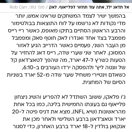
/
אל תדאג ילד, אתה עוד תחזור לפלייאוף. לאק
מגד גוזני, Rob Carr
בהמשך ישיר לצמד המשחקים שראינו אמש, יותר
מדי נקודות לא נרשמו על לוח התוצאות בבולטימור
והרבע הראשון הסתיים בתיקו מאופס, כאשר ריי רייס
מפמבל בצד אחד ואנדרו לאק חוטף סאק ומפמבל
מן העבר השני, פעמיים כאשר הדרייב הגיע לאזור
המסוכן. לאחר שני שערי שדה, רייס דאג להחזיר על
הטעות כשרץ ל-47 יארד, מה שהפך לטאצ'דאון קל
של וונטה ליץ' ולהפסקה ירדו העורבים ב-6:10,
כשאדם וינטיירי משחיל שער שדה מ-52 יארד בשניות
הסיום של המחצית.
ג'ו פלאקו, ששוב השתדל לא להפריע והשיג ניצחון
פלייאוף גם בעונתו החמישית בליגה, כמו בכל אחת
מהראשונות (שיא NFL), מצא את דניס פיטה ל-20
יארד וטאצ'דאון ברבע השלישי ולאחר מכן את
אנקואן בולדין ל-18 יארד ברבע האחרון, כדי לסגור