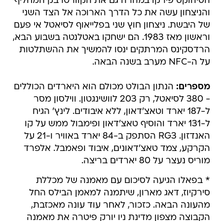
הסיהוקס פירקו במהרה גם את הקוורטרבק המחליף
והניצחון עשה את כל הדרך הארוכה אל הצד השני
של היבשת. ניצחון חוץ שני בפלייאוף לסיאטל אי פעם
וראשון מאז 1983. הם ישחקו באטלנטה בשבוע הבא,
הרדסקינס המרתקים ינסו להמשיך את ההשתלטות
על ה-NFC מערב בשנה הבאה.
מספרים:
הנתון הבולט מכולם הוא היארדים הכוללים
- 380 לסיאטל, רק 203 לוושינגטון. ווילסון מסר
ל-187 יארד וטאצ'דאון, ללא איבודים. לינץ' הגיח
ל-131 יארד והוסיף טאצ'דאון ופימבול ממש על קו
האנדזון. RG3 הסתפק ב-84 יארד באוויר ו-21 על
הקרקע, צמד טאצ'דאונים, איבוד ופאמבל. אלפרד
מוריס נעצר על 80 יארדים בריצה.
* בפאלו הגיעה לסיכום עם מאמנה של מכללת
סירקיוז, דאג מארון, שיתמנה למאמן הבילס החל
מהעונה הבאה. כזכור, לאחר עוד עונה מאכזבת,
הקבוצה מצפון מדינת ניו יורק פיטרה את מאמנה