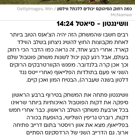
/
כמה רחוק הסיהוקס יכולים ללכת? ווילסון
GettyImages, Win
McNamee
וושינגטון - סיאטל 14:24
רבים חשבו שהמשחק הזה יהיה הצ'אנס הטוב ביותר
לאחת מקבוצות החוץ להשיג ניצחון בשלב הווילד
קארד. אחרי רבע אחד, זה נראה כמו הדבר הכי רחוק
בעולם, אבל רגע קטן יכול לשנות משחק פוטבול שלם
וכך אכן קרה בלנדובר. מפגש הקוורטרבקים הרוקים
השני אי פעם בתולדות הפלייאוף (אחרי ייטס נגד
דלטון בשנה שעברה), הבטיח המון ואכן קיים.
וושינגטון פתחה את המשחק בטירוף ברבע הראשון
סיפקה את דקות הפוטבול האיכותיות ביותר שראינו
בכל ארבעת משחקי השלב הראשון. כבר אחרי חמש
דקות, רוברט גריפין השלישי, בהופעת בכורה
בפלייאוף, מצא את אוון רויסטר בתום דרייב פתיחה
ארוך. גם הדרייב השני של הרדסקינס הסתיים