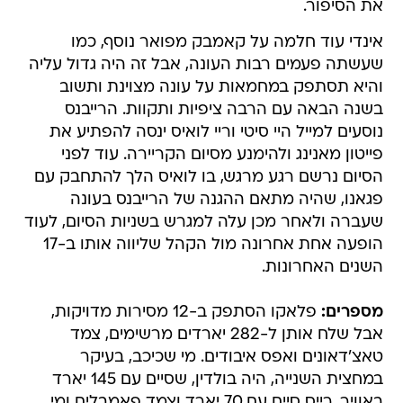
את הסיפור.
אינדי עוד חלמה על קאמבק מפואר נוסף, כמו
שעשתה פעמים רבות העונה, אבל זה היה גדול עליה
והיא תסתפק במחמאות על עונה מצוינת ותשוב
בשנה הבאה עם הרבה ציפיות ותקוות. הרייבנס
נוסעים למייל היי סיטי וריי לואיס ינסה להפתיע את
פייטון מאנינג ולהימנע מסיום הקריירה. עוד לפני
הסיום נרשם רגע מרגש, בו לואיס הלך להתחבק עם
פגאנו, שהיה מתאם ההגנה של הרייבנס בעונה
שעברה ולאחר מכן עלה למגרש בשניות הסיום, לעוד
הופעה אחת אחרונה מול הקהל שליווה אותו ב-17
השנים האחרונות.
מספרים:
פלאקו הסתפק ב-12 מסירות מדויקות,
אבל שלח אותן ל-282 יארדים מרשימים, צמד
טאצ'דאונים ואפס איבודים. מי שכיכב, בעיקר
במחצית השנייה, היה בולדין, שסיים עם 145 יארד
באוויר. רייס סיים עם 70 יארד וצמד פאמבלים ומי