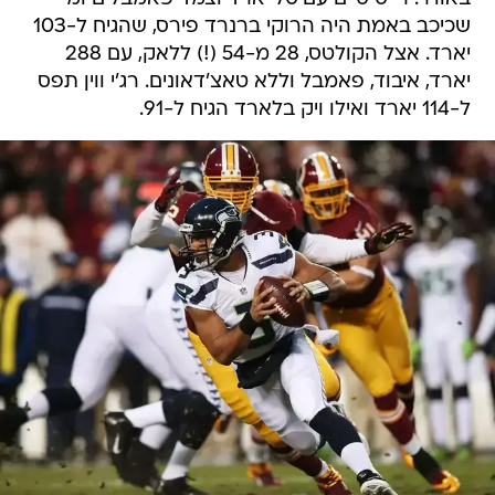
שכיכב באמת היה הרוקי ברנרד פירס, שהגיח ל-103
יארד. אצל הקולטס, 28 מ-54 (!) ללאק, עם 288
יארד, איבוד, פאמבל וללא טאצ'דאונים. רג'י ווין תפס
ל-114 יארד ואילו ויק בלארד הגיח ל-91.