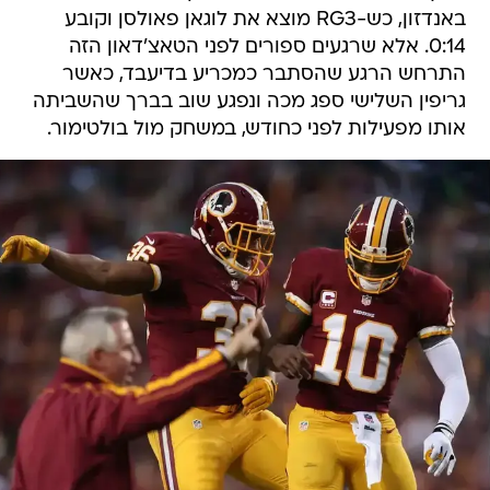
באנדזון, כש-RG3 מוצא את לוגאן פאולסן וקובע
0:14. אלא שרגעים ספורים לפני הטאצ'דאון הזה
התרחש הרגע שהסתבר כמכריע בדיעבד, כאשר
גריפין השלישי ספג מכה ונפגע שוב בברך שהשביתה
אותו מפעילות לפני כחודש, במשחק מול בולטימור.