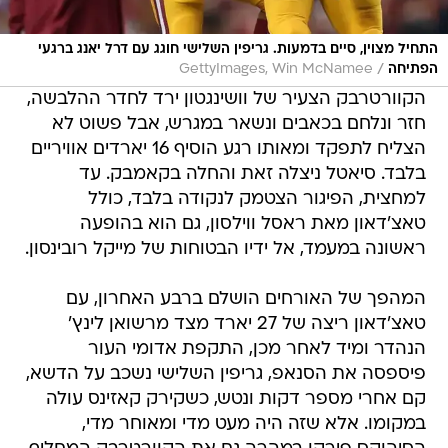
התחיל מצוין, סיים בדמעות. גריפין השלישי חוגג עם דרל יאנג ברגעי
/
הפתיחה
GettyImages, Win McNamee
הקוורטרבק הצעיר של וושינגטון ירד לחדר ההלבשה,
חזר ונלחם בכאבים ונשאר במגרש, אבל פשוט לא
הצליח לתפקד ומאותו רגע הוסיף 16 יארדים אוויריים
בלבד. סיאטל ניצלה זאת והחלה בקאמבק. עד
למחצית, הפיגור הצטמק לנקודה בלבד, כולל
טאצ'דאון מאת ראסל ווילסון, גם הוא בהופעה
ראשונה במעמד, אל ידיו הבטוחות של מייקל רובינסון.
המהפך של האורחים הושלם ברבע האחרון, עם
טאצ'דאון ריצה של 27 יארד מצד מרשואן לינץ'
הנהדר ומיד לאחר מכן, התקפת אדומי העור
פיספסה את הסנאפ, גריפין השלישי נשכב על הדשא,
קם אחרי מספר דקות ונטש, כשקירק קאזינס עולה
במקומו. אלא שזה היה מעט מדי ומאוחר מדי,