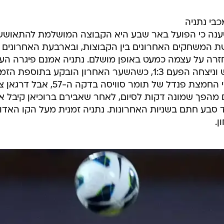
בי נתניה
טענה כי הפועל באר שבע היא הקבוצה המושלמת להתאושש
שת המשחקים האחרונים בין הקבוצות, ובארבעת האחרונים
 הסטטיסטיקה חזרה על עצמה כמעט באופן מושלם. נתניה אמנם פיגרה ה
(שבת) בווסרמיל, אך ידעה להתאושש וניצחה הפעם 1:3, כשהשער האחרון הובקע בתוספת הזמ
לוטם זינו כבש לזכות באר שבע אחרי החמצת פנדל של תומר סוויסה בדקה 
לי חטיב השלים מהפך שמונה דקות לסיום, לאחר שאבירם ברוכיאן קיבל 
, ואחמד סבע חתם בשניות האחרונות. נתניה זמנית מעל הקו האדו