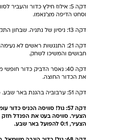
שער יתרון שלא החזיק מעמד. לוטם זינו נוגח
מהלך המשחק
דקה 5: אילוז חילץ כדור והעביר
וסחט הדיפה מצ'נאמו.
דקה 13: ניסיון של נתניה. שבחון התקדם ובעט חלש מ-20 מטרים, רק ליד הקורה.
דקה 21: התנגשות ראשים לא נעי
חבושים והמשיכו לשחק.