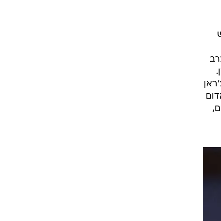
רוגבי וקריקט
גולף
ביליארד
תקצירים
ערב
ן.
ה-57, אבל דרגאן צ'ראן
אדום
ם,