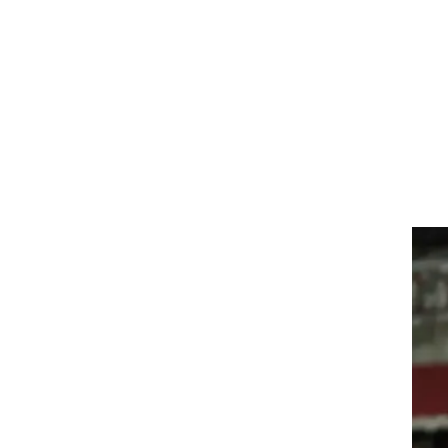
ת של
,
ידה