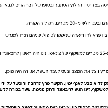
/
רוני לבנה
 לסוויסה בצד ימין. החלוץ הסתבך ובסופו של דבר הרים לגבאי ש
מה בין פרץ לדוידזאדה שנזקקו לטיפול. שניהם חזרו למגרש
דקה 40: נאסר הדביק כדור חופשי מ-25 מטרים למשקוף של צ'נאמו. זינו היה ראשון לריבאונ