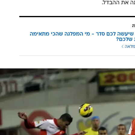
 המשיך בנגיחה פנימה וחגג שער בכורה בליגת העל. היתרון
דקות בלבד. בויאן מרקוביץ' כשל בניסיון הרחקה וצ'ראן ירה מהאוויר לרש
נתניה קיבלה את משב הרוח לו נזקקה, ובדקה ה-79 זכתה לדחיפה נוספת בעקבות הרחקתו
אחר מכן חטיב המחליף הוכיח שהיה שווה להשאירו במועדון
ם כדי להפוך את התוצאה. סבע קיבל שתי הזדמנויות לנעוץ את השלישי,
וספת הזמן. נתניה חוזרת לחייך אחרי כחודשיים. אולי היר
ה את ההבדל.
ה
שיעשה לכם סדר - מי המפלגה שהכי מתאימה
 שלכם?
מלאה