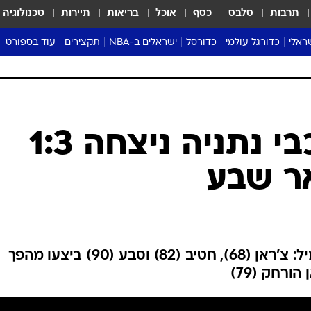
תרבות
סלבס
כסף
אוכל
בריאות
תיירות
טכנולוגיה
ראלי
כדורגל עולמי
כדורסל
ישראלים ב-NBA
תקצירים
עוד בספורט
ליגה אנגלית
ליגת העל
דני אבדיה
מונדיאל 2026
 העל
ליגה ספרדית
דאבל דריבל
NBA
נה
ליגה איטלקית
יורוליג וכדורסל אירופי
טבלאות
ו
ליגה גרמנית
ליגה לאומית
פודקאסטים
ליגה צרפתית
נבחרות ישראל בכדורסל
מסכמים מחזור
שראל
ליגת האלופות
כדורסל נשים
אבא של שבת
ית
הליגה האירופית
מעל הטבעת
דרום אמריקה
סערה בממלכה
טניס
טראש טוק
ספורט אמריקא
ליגת העל: מכבי נתניה ניצחה 1:3
פוקר