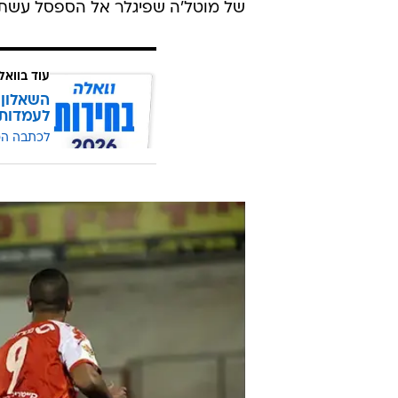
סוויסה בעט למשקוף, אבל זינו הצעיר
הזה החזיק מעמד 11 
אג'ידה.
המטופשת של ברוכיאן. שלוש דקות ל
ובעט פנימה מ-18 מטרי
ובסופו של דבר עשה זאת עמוק בתוך ת
של מוטל'ה שפיגלר אל הספסל עשת
עוד בוואל
השאלון 
לעמדות
לכתבה ה