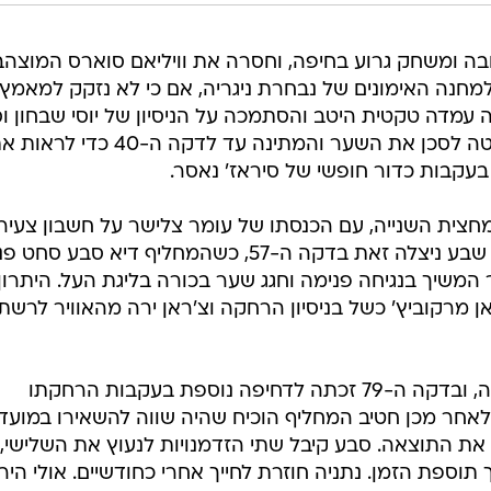
/
ברני ארדוב
ה ומשחק גרוע בחיפה, וחסרה את וויליאם סוארס המוצהב
למחנה האימונים של נבחרת ניגריה, אם כי לא נזקק למאמץ
 עמדה טקטית היטב והסתמכה על הניסיון של יוסי שבחון ו
באר שבע שלטה. אלא שגם היא מיעטה לסכן את השער והמתינה עד לדקה ה-40 כדי ל
בעקבות כדור חופשי של סיראז' נאסר.
במחצית השנייה, עם הכנסתו של עומר צלישר על חשבון צעיר
אחר שפתח הפעם, לירן שריקי. באר שבע ניצלה זאת בדקה ה-57, כשהמחליף דיא סבע 