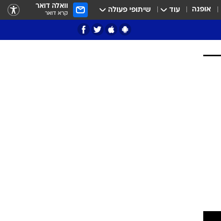
וואלה דואר
אופנה
עוד
שיתופי פעולה
קרא דואר
ציון 3
דאבל דריבל
י