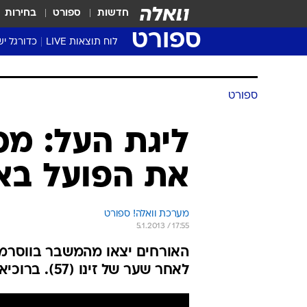
חדשות
ספורט
בחירות
ספורט
לוח תוצאות LIVE
כדורגל יש
ליגת העל Winner
סטט' ליגת
גביע המדי
גביע הטוט
שגרירים
נבחרות י
ליגה לאומ
ליגה א'
ספורט