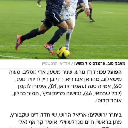
/
מאבק טוב. פרננדס מול משען
אדריאן הרבשטיין
הפועל עכו:
דודו גורש, שניר משען, אדי גוטליב, משה
מישאלוב, מהראן אבו ריא, דדי בן דיין (דיוויד גומז,
60), אמייה טגה (עאמר זידאן, 81), אימורו לוקמן
(יובל שבתאי, 46), נבוישה מרינקוביץ', תמיר כחלון,
אוהד קדוסי.
בית"ר ירושלים:
אריאל הרוש, שי חדד, דינו שקבורץ,
מתן בראשי, חיים מגרלשווילי, אופיר קריאף (אלי