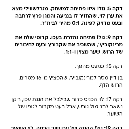
דקה 5: גול! איזו פתיחה למשחק. מגרלשווילי מצא
את ערן לוי, שהחזיר לו בנגיעה והמגן פרץ לרחבה
ובעט מדויק לפינה. 0:1 מהיר לבית"ר.
דקה 9: גול! פתיחה נהדרת בעכו. קדוסי שלח את
מרינקוביץ', שהשכיב את שקבורץ ובעט לחיבורים
של הרוש. שער מצוין ו-1:1.
דקה 15: כמעט מהפך.
בן דיין מסר למרינקוביץ', שהפציץ מ-16 מטרים.
הרוש הדף.
דקה 17: לוי הכניס כדור שבילבל את הגנת עכו, ריקן
נשאר לבד מול גורש, אבל בעט מקרוב לגופו של
השוער.
דקה 19: גול! ההגנה של עכו שוב קרסה. לוי השאיר