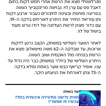
מגרלשווילי מצא את הרשת אחרי חמש דקות בתום
דאבל פס עם ערן לוי. נבוישה מרינקוביץ' השווה
בפריצה סוחפת ובעיטה לחיבורים כעבור ארבע דקות
וחן עזריאל החזיר את היתרון לאורחים בדקה ה-19,
עם כדור מצוין לרשת העליונה של דודו גורש מעוד
בישול של לוי.
לאחר השער השלישי במשחק, הקצב נרגע לדקות
ארוכות, עד שבדקה ה-62 משה מישאלוב מצא את
הרשת בנגיחה מול האקסית ושוב השווה.
היתרון השלישי של בית"ר במשחק כבר היה גדול על
עכו. אופיר קריאף כבש שער באמת נפלא בדקה
ה-73 ונתן לאורחת את הניצחון היקר.
עוד בוואלה
חווית גלישה וטלוויזיה איכותית בזול?
עכשיו זה אפשרי!