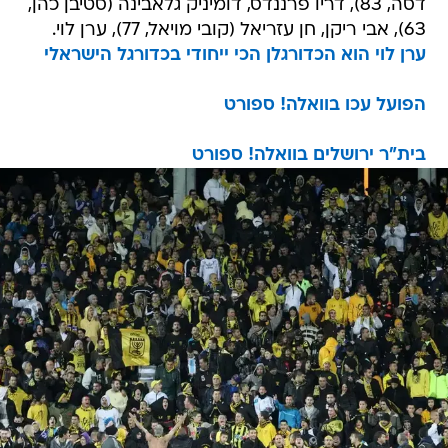
דסה, 83), דריו פרננדס, דומיניק גלאבינה (סטיבן כהן,
63), אבי ריקן, חן עזריאל (קובי מויאל, 77), ערן לוי.
ערן לוי הוא הכדורגלן הכי ייחודי בכדורגל הישראלי
הפועל עכו בוואלה! ספורט
בית"ר ירושלים בוואלה! ספורט