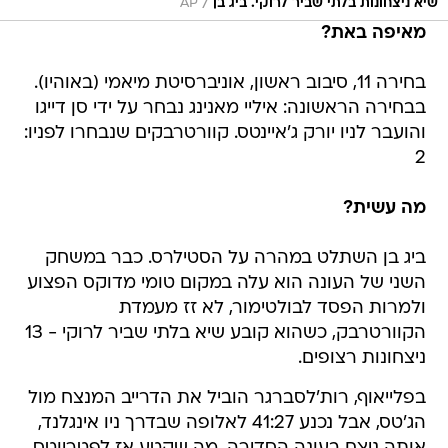
/
שיא ניצחונות בלתי שביר לרוקי. ביג בן
AP
מאיפה באת?
בחירה 11, סיבוב ראשון, אוניברסיטת מיאמי (באוהיו).
בבחירה הראשונה: איליי מאנינג נבחר על ידי סן דייגו
והועבר לניו יורק ג'איינטס. קוורטרבקים שנבחרו לפניו:
2
מה עשית?
ביג בן השתלט במהרה על הסטילרס. כבר במשחק
השני של העונה הוא עלה במקום טומי מדוקס הפצוע
ולמרות הפסד לבולטימור, לא זז מעמדת
הקוורטרבק, כשהוא קובע שיא בלתי שביר לרוקי - 13
ניצחונות רצופים.
בפלייאוף, רות'לסברגר הוביל את הדרייב המנצח מול
הג'טס, אבל נכנע 41:27 לאלופה שבדרך ניו אינגלנד,