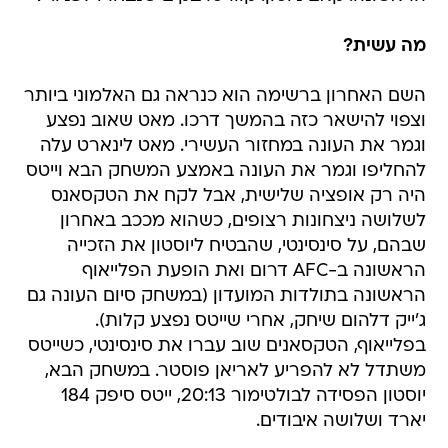
מה עשית?
השם האחרון ברשימה הוא כנראה גם האלמוני ביותר
וצפוי להישאר כזה בהמשך דרכו. מאט שאוב נפצע
וגמר את העונה במחזור העשירי. מאט לינארט עלה
להחליפו וגמר את העונה באמצע המשחק הבא וייטס
היה רק אופציה שלישית, אבל לקח את הטקסאנס
לשלושה ניצחונות רצופים, כשהוא מככב באחרון
שבהם, על סינסינטי, שהבטיח ליוסטון את הזכייה
הראשונה ב-AFC דרום ואת הופעת הפלייאוף
הראשונה בתולדות המועדון (במשחק סיום העונה גם
ג'ייק דלהום שיחק, אחרי שייטס נפצע קלות).
בפלייאוף, הטקסאנים שוב עברו את סינסינטי, כשייטס
משתדל לא להפריע לאריאן פוסטר. במשחק הבא,
יוסטון הפסידה לבולטימור 20:13, ייטס סיפק 184
יארד ושלושה איבודים.