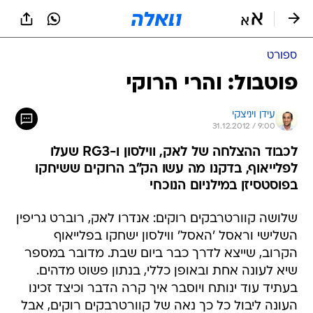
ספורט
פוטבול: והרי הרוקי
עידן ויניצקי
31.12.2012 / 9:00
לכבוד ההצלחה של לאק, ווילסון ו-RG3 שעלו
לפלייאוף, בדקנו מה עשו הק"ב הרוקים ששיחקו
בפוסטסיזן במילניום הנוכחי
שלושה קוורטרבקים רוקים: אנדרו לאק, רוברט גריפין
השלישי וראסל 'האסל' ווילסון ישחקו בפלייאוף
הקרוב, שייצא לדרך כבר ביום שבת. מדובר במספר
שיא לעונה אחת ובאופן כללי, בנתון פשוט מדהים.
בעתיד עוד ינותח ויוסבר איך קרה הדבר וכיצד זכינו
העונה ליבול כל כך נאה של קוורטרבקים רוקים, אבל