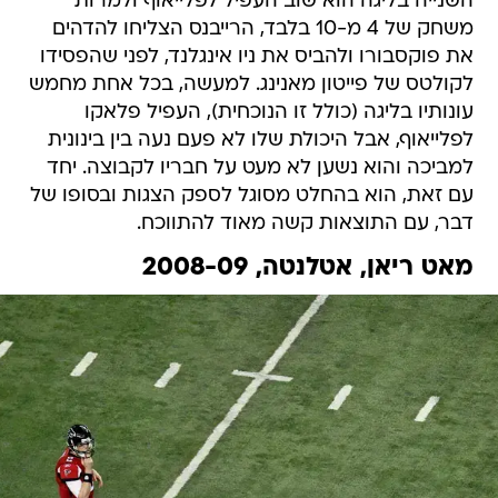
השנייה בליגה הוא שוב העפיל לפלייאוף ולמרות
משחק של 4 מ-10 בלבד, הרייבנס הצליחו להדהים
את פוקסבורו ולהביס את ניו אינגלנד, לפני שהפסידו
לקולטס של פייטון מאנינג. למעשה, בכל אחת מחמש
עונותיו בליגה (כולל זו הנוכחית), העפיל פלאקו
לפלייאוף, אבל היכולת שלו לא פעם נעה בין בינונית
למביכה והוא נשען לא מעט על חבריו לקבוצה. יחד
עם זאת, הוא בהחלט מסוגל לספק הצגות ובסופו של
דבר, עם התוצאות קשה מאוד להתווכח.
מאט ריאן, אטלנטה, 2008-09