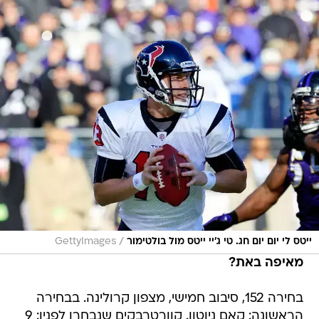
/
ייטס לי יום יום חג. טי ג'יי ייטס מול בולטימור
GettyImages
מאיפה באת?
בחירה 152, סיבוב חמישי, מצפון קרולינה. בבחירה
הראשונה: קאם ניוטון. קוורטרבקים שנבחרו לפניו: 9