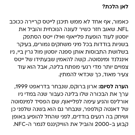
לאן הלכת?
כאמור, אף אחד לא ממש תיכנן לייטס קריירה ככוכב
NFL. שאוב חזר כשיר לעונה הנוכחית והוביל את
יוסטון לעוד הופעת פלייאוף ואילו ייטס הסתפק
בשניות בודדות בכל מיני משחקים גמורים, בעיקר
בשלושת התבוסות אותן ספגה יוסטון מול גרין ביי, ניו
אינגלנד ומינסוטה. קשה להאמין שבעתידו של ייטס
צפויים יותר מדי רגעי מפתח בליגה, אבל הוא עוד
צעיר מאוד, כך שכדאי להמתין.
הערה לסיום:
ארון ברוקס, שנבחר בדראפט 1999,
ערך את הבכורה שלו בליגה כעבור שנה במדי ניו
אורלינס והגיע עימה לפלייאוף, שם הפסיד למינסוטה
של דאנטה קולפפר, שנבחר גם הוא בשנה שלפני כן
ושיחק בה רגעים בודדים, לפני שהחל להופיע באופן
קבוע ב-2000 והוביל את הווייקינגס לגמר ה-NFC.