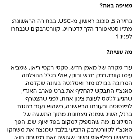
מאיפה באת?
בחירה 5, סיבוב ראשון, מ-USC. בבחירה הראשונה:
מת'יו סטאפורד הלך לדטרויט. קוורטרבקים שנבחרו
לפניו: 1
מה עשית?
עוד מקרה של מאמן חדש, סקסי רקסי ריאן, שמביא
עימו קוורטרבק חדש ורוקי, אולי בגלל ההצלחה
המרובה בבולטימור ואטלנטה בעונה שקדמה.
סאנצ'ז התבקש להחליף את ברט פארב האגדי,
שהגיע לג'טס לעונת צינון אחת, לפני שהצטרף
למינסוטה ובעונתו הראשונה, כשהוא נעזר בהגנת
ברזל, השיג שמונה ניצחונות מתוך התשעה של
הסילונים, מה שהספיק למקום בפלייאוף. שם, הפך
סאנצ'ז לקוורטרבק הרביעי בלבד שמנצח את משחקו
הראשון בפלייאוף והשני שעושה זאת במשחק חוץ,