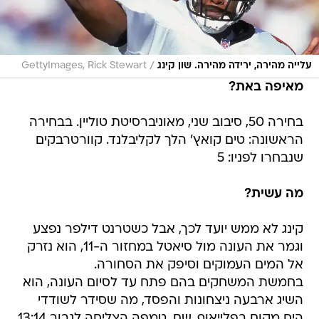
/
עלייה מהירה, ירידה מהירה. שון קינג
GettyImages, Rick Stewart
מאיפה באת?
בחירה 50, סיבוב שני, מאוניברסיטת טוליין. בבחירה
הראשונה: טים קואץ' הלך לקליבלנד. קוורטרבקים
שנבחרו לפניו: 5
מה עשית?
קינג לא ממש יועד לכך, אבל כשטרנט דילפר נפצע
וגמר את העונה מול סיאטל במחזור ה-11, הוא נזרק
אל המים העמוקים וסיפק את הסחורה.
בחמשת המשחקים בהם פתח עד לסיום העונה, הוא
השיג ארבעה ניצחונות והפסד, מה שסידר לשודדי
הים מקום בפלייאוף. שם, טמפה הצליחה לגבור 13:14