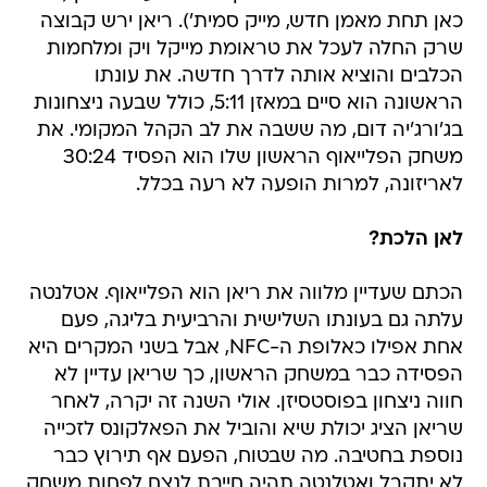
כאן תחת מאמן חדש, מייק סמית'). ריאן ירש קבוצה
שרק החלה לעכל את טראומת מייקל ויק ומלחמות
הכלבים והוציא אותה לדרך חדשה. את עונתו
הראשונה הוא סיים במאזן 5:11, כולל שבעה ניצחונות
בג'ורג'יה דום, מה ששבה את לב הקהל המקומי. את
משחק הפלייאוף הראשון שלו הוא הפסיד 30:24
לאריזונה, למרות הופעה לא רעה בכלל.
לאן הלכת?
הכתם שעדיין מלווה את ריאן הוא הפלייאוף. אטלנטה
עלתה גם בעונתו השלישית והרביעית בליגה, פעם
אחת אפילו כאלופת ה-NFC, אבל בשני המקרים היא
הפסידה כבר במשחק הראשון, כך שריאן עדיין לא
חווה ניצחון בפוסטסיזן. אולי השנה זה יקרה, לאחר
שריאן הציג יכולת שיא והוביל את הפאלקונס לזכייה
נוספת בחטיבה. מה שבטוח, הפעם אף תירוץ כבר
לא יתקבל ואטלנטה תהיה חייבת לנצח לפחות משחק