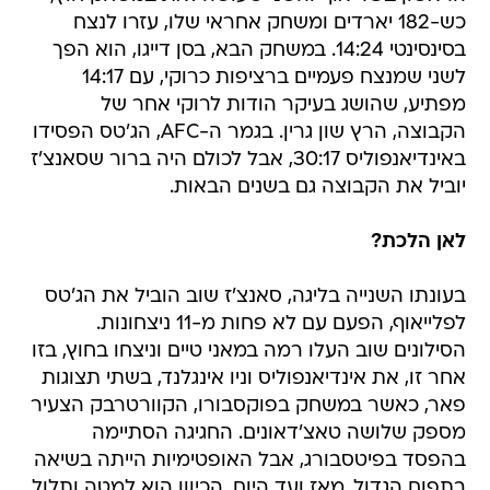
כש-182 יארדים ומשחק אחראי שלו, עזרו לנצח
בסינסינטי 14:24. במשחק הבא, בסן דייגו, הוא הפך
לשני שמנצח פעמיים ברציפות כרוקי, עם 14:17
מפתיע, שהושג בעיקר הודות לרוקי אחר של
הקבוצה, הרץ שון גרין. בגמר ה-AFC, הג'טס הפסידו
באינדיאנפוליס 30:17, אבל לכולם היה ברור שסאנצ'ז
יוביל את הקבוצה גם בשנים הבאות.
לאן הלכת?
בעונתו השנייה בליגה, סאנצ'ז שוב הוביל את הג'טס
לפלייאוף, הפעם עם לא פחות מ-11 ניצחונות.
הסילונים שוב העלו רמה במאני טיים וניצחו בחוץ, בזו
אחר זו, את אינדיאנפוליס וניו אינגלנד, בשתי תצוגות
פאר, כאשר במשחק בפוקסבורו, הקוורטרבק הצעיר
מספק שלושה טאצ'דאונים. החגיגה הסתיימה
בהפסד בפיטסבורג, אבל האופטימיות הייתה בשיאה
בתפוח הגדול. מאז ועד היום, הכיוון הוא למטה ותלול