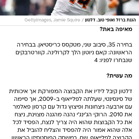
/
הגנת ברזל ואופי טוב. דלטון
GettyImages, Jamie Squire
מאיפה באת?
בחירה 35, סיבוב שני, מטקסס כריסטיאן. בבחירה
הראשונה: קאם ניוטון הלך לקרולינה. קוורטרבקים
שנבחרו לפניו: 4
מה עשית?
דלטון קיבל לידיו את הקבוצה המפורקת אך איכותית
של סינסינטי, שעלתה לפלייאוף ב-2009, אך סיימה
עם ארבעה ניצחונות ופיצוץ גדול עם קרסון פאלמר
את 2010. הרוקי הג'ינג'י נהנה מהגנה מצוינת, ניצח
את כל הקבוצות שהוא היה צריך לנצח, הפסיד לכל
אלה שהוא אמור היה להפסיד והצליח להוביל את
הקבוצה לפלייאוף. שם, במשחק הפוסטסיזן הראשון