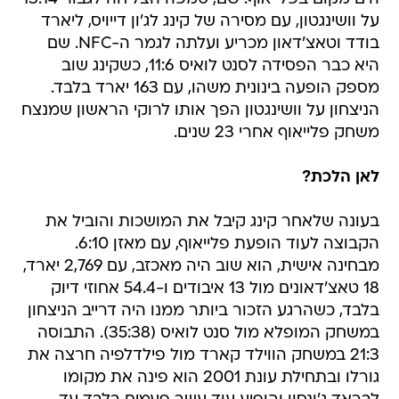
על וושינגטון, עם מסירה של קינג לג'ון דייויס, ליארד
בודד וטאצ'דאון מכריע ועלתה לגמר ה-NFC. שם
היא כבר הפסידה לסנט לואיס 11:6, כשקינג שוב
מספק הופעה בינונית משהו, עם 163 יארד בלבד.
הניצחון על וושינגטון הפך אותו לרוקי הראשון שמנצח
משחק פלייאוף אחרי 23 שנים.
לאן הלכת?
בעונה שלאחר קינג קיבל את המושכות והוביל את
הקבוצה לעוד הופעת פלייאוף, עם מאזן 6:10.
מבחינה אישית, הוא שוב היה מאכזב, עם 2,769 יארד,
18 טאצ'דאונים מול 13 איבודים ו-54.4 אחוזי דיוק
בלבד, כשהרגע הזכור ביותר ממנו היה דרייב הניצחון
במשחק המופלא מול סנט לואיס (35:38). התבוסה
21:3 במשחק הווילד קארד מול פילדלפיה חרצה את
גורלו ובתחילת עונת 2001 הוא פינה את מקומו