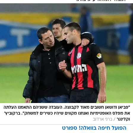
"פביאן ודושאן חשובים מאוד לקבוצה. העובדה ששניהם התאמנו העלתה
את מפלס האופטימיות ואנחנו מקווים שיהיו כשירים למשחק". ברקוביץ'
/
וקלינגר
ברני ארדוב
הפועל חיפה בוואלה! ספורט