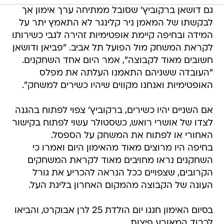
גם דושאן ברקוביץ' שסובל ממתיחה ערך אימון אך
לבקשתו של המאמן ניר קלינגר לא התאמץ יתר על
המידה ובחיפה קיימת אופטימיות זהירה לגבי כשירותו
לקראת המשחק מול הפועל תל אביב. "פביאן ודושאן
חשובים מאוד לקבוצה", אמר היום אחד השחקנים.
"העובדה ששניהם התאמנו העלתה את מפלס
האופטימיות ואנחנו מקווים שיהיו כשירים למשחק".
אם השניים יהיו כשירים, ברקוביץ' צפוי לפתוח בהגנה
לצדו של אושרי רואש, כשסטולר עשוי לפתוח בקישור
האחורי או לפתוח את המשחק על הספסל.
בחיפה היו מרוצים מאוד מהאימון היום ואמרו כי
השחקנים נראו מחויבים מאוד לקראת המשחקים
הקרובים, שצפויים ככל הנראה להכריע את גורל
העונה של הקבוצה מהמקום האחרון בליגת העל.
בסיום האימון חגגו יום הולדת 25 לרן אבוקרט, והביאו
לכבוד המאורע פיצות.