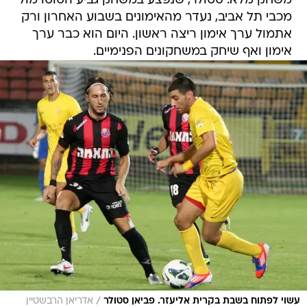
משחק מלא. סטולר, שנפצע במשחק גביע הטוטו מול
מכבי תל אביב, נעדר מהאימונים בשבוע האחרון ורק
אתמול ערך אימון ריצה ראשון. היום הוא כבר ערך
אימון ואף שיחק במשחקונים הפנימיים.
/
עשוי לפתוח בשבת בקרית אליעזר. פביאן סטולר
אדריאן הרבשטיין