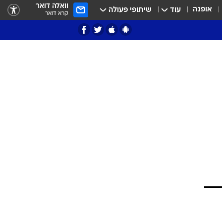
וואלה דואר
אופנה
עוד
שיתופי פעולה
קרא דואר
ציון 3
דאבל דריבל
י