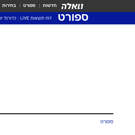
חדשות
ספורט
בחירות
ספורט
לוח תוצאות LIVE
כדורגל יש
ליגת העל Winner
סטט' ליגת
גביע המדי
גביע הטוט
שגרירים
נבחרות י
ליגה לאומ
ליגה א'
ספורט