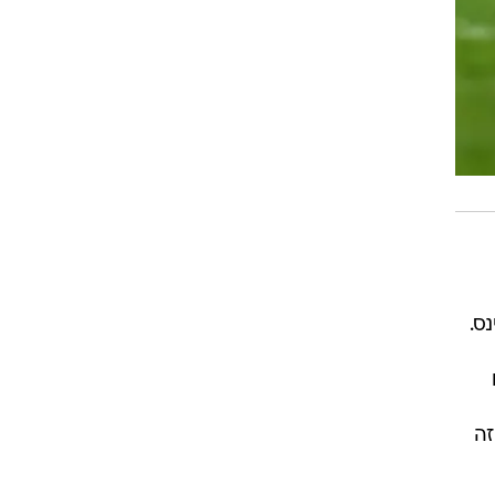
ס.
זה