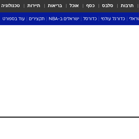
תרבות
סלבס
כסף
אוכל
בריאות
תיירות
טכנולוגיה
ראלי
כדורגל עולמי
כדורסל
ישראלים ב-NBA
תקצירים
עוד בספורט
ליגה אנגלית
ליגת העל
דני אבדיה
מונדיאל 2026
 העל
ליגה ספרדית
דאבל דריבל
NBA
נה
ליגה איטלקית
יורוליג וכדורסל אירופי
טבלאות
ו
ליגה גרמנית
ליגה לאומית
פודקאסטים
ליגה צרפתית
נבחרות ישראל בכדורסל
מסכמים מחזור
שראל
ליגת האלופות
כדורסל נשים
אבא של שבת
ית
הליגה האירופית
מעל הטבעת
דרום אמריקה
סערה בממלכה
טניס
טראש טוק
ספורט אמריקא
פוקר