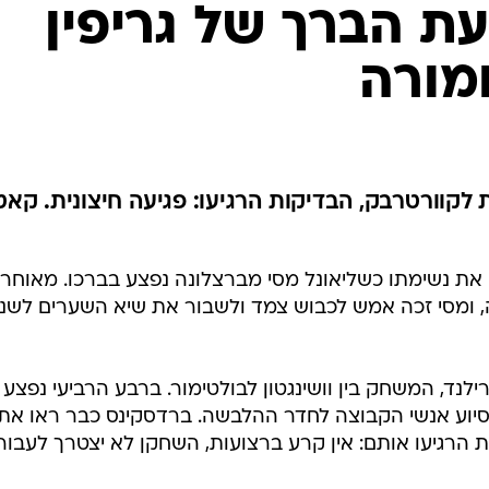
ענפים נוספים
עת הברך של גריפין
לוח שידורים
מורה
החידה של ספור
ארכיון מדורים
כתבו לנו
 לקוורטרבק, הבדיקות הרגיעו: פגיעה חיצונית. קאט
 את נשימתו כשליאונל מסי מברצלונה נפצע בברכו. מאוחר
, ומסי זכה אמש לכבוש צמד ולשבור את שיא השערים לשנ
לנד, המשחק בין וושינגטון לבולטימור. ברבע הרביעי נפצע
בסיוע אנשי הקבוצה לחדר ההלבשה. ברדסקינס כבר ראו את
הרגיעו אותם: אין קרע ברצועות, השחקן לא יצטרך לעבור