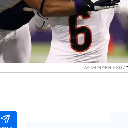
/
AP, Genevieve Ross