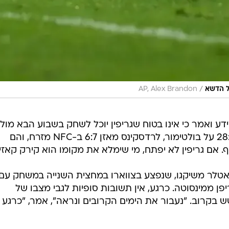
/
ל הדשא
AP, Alex Brandon
ידע ואמר כי אינו בטוח שגריפין יוכל לשחק בשבוע הבא מול
קליבלנד. לאחר הניצחון בהארכה 28:31 על בולטימור, לרדסקינס מאזן 6:7 ב-NFC מזרח, והם
ף. אם גריפין לא יפתח, מי שימלא את מקומו הוא קירק קאזינ
אטלר משיקגו, שנפצע בצווארו במחצית השנייה במשחק עם
פן ממינסוטה. כרגע, אין תשובות סופיות לגבי מצבו של
בקרוב. "נעבור את הימים הקרובים ונראה", אמר, "כרגע 