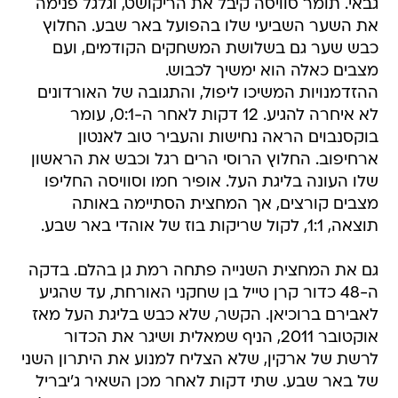
גבאי. תומר סוויסה קיבל את הריקושט, וגלגל פנימה
את השער השביעי שלו בהפועל באר שבע. החלוץ
כבש שער גם בשלושת המשחקים הקודמים, ועם
מצבים כאלה הוא ימשיך לכבוש.
ההזדמנויות המשיכו ליפול, והתגובה של האורדונים
לא איחרה להגיע. 12 דקות לאחר ה-0:1, עומר
בוקסנבוים הראה נחישות והעביר טוב לאנטון
ארחיפוב. החלוץ הרוסי הרים רגל וכבש את הראשון
שלו העונה בליגת העל. אופיר חמו וסוויסה החליפו
מצבים קורצים, אך המחצית הסתיימה באותה
תוצאה, 1:1, לקול שריקות בוז של אוהדי באר שבע.
גם את המחצית השנייה פתחה רמת גן בהלם. בדקה
ה-48 כדור קרן טייל בן שחקני האורחת, עד שהגיע
לאבירם ברוכיאן. הקשר, שלא כבש בליגת העל מאז
אוקטובר 2011, הניף שמאלית ושיגר את הכדור
לרשת של ארקין, שלא הצליח למנוע את היתרון השני
של באר שבע. שתי דקות לאחר מכן השאיר ג'יבריל