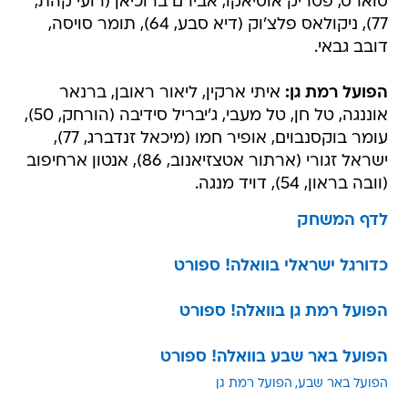
סוארס, פטריק אוסיאקו, אבירם ברוכיאן (רועי קהת,
77), ניקולאס פלצ'וק (דיא סבע, 64), תומר סויסה,
דובב גבאי.
הפועל רמת גן:
איתי ארקין, ליאור ראובן, ברנאר
אוננגה, טל חן, טל מעבי, ג'יבריל סידיבה (הורחק, 50),
עומר בוקסנבוים, אופיר חמו (מיכאל זנדברג, 77),
ישראל זגורי (ארתור אטצזיאנוב, 86), אנטון ארחיפוב
(וובה בראון, 54), דויד מנגה.
לדף המשחק
כדורגל ישראלי בוואלה! ספורט
הפועל רמת גן בוואלה! ספורט
הפועל באר שבע בוואלה! ספורט
הפועל באר שבע
הפועל רמת גן