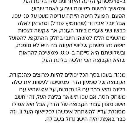
ב-18 משחקי הליגה האחרונים שלו בליגת העל
וממשיך לרשום ביזיונות שבוע לאחר שבוע.
הפעם, הפועל חיפה הייתה עדיפה מעט על פני עכו,
אבל יובל אבידור (שהחמיץ פנדל) ומהראן לאלה
כבשו שני שערים ביחד העונה, אך שקשה לצפות
מהשניים הללו למשהו חיובי בחלק ההתקפי. להפועל
חיפה זהו משחק שלישי העונה בה היא לא סופגת,
ובשלושתם היא סיימה ב-0:0. ממשיכה להראות
שהיא הקבוצה הכי חלשה בליגת העל.
מנגד, בעכו בסך הכל יכולים להיות מרוצים מהנקודה.
הקבוצה של שמעון הדרי ממשיכה לעשות את שלה
בליגה והיא כבר עם 13 נקודות, על אף שהיא עם
משחק חסר. אם עכו תישאר בליגת העל, זה ייחשב
הישג מצוין עבור הקבוצה של הדרי, אבל היא אפילו
מסוגלת עדיין להשתחל איכשהו לפלייאוף העליון. וזה
כבר באמת יהיה הישג גדול בשבילה.