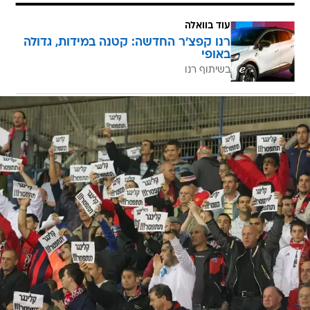
עוד בוואלה
רנו קפצ'ר החדשה: קטנה במידות, גדולה
באופי
בשיתוף רנו