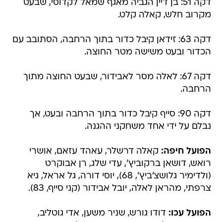
דקה 51: בן דיין הגביה מאגף שמאל לקדוסי, שבעט
מקרוב חלש, קאלה קלט.
דקה 63: זידאן קיבל כדור בתוך הרחבה, הסתובב עם
הכדור ובעט משישה מטר החוצה.
דקה 67: לאלה מסר לאבידור, שבעט החוצה מתוך
הרחבה.
דקה 90: סייף קיבל כדור בתוך הרחבה ובעט, אך
נבלם על ידי אחד משחקני ההגנה.
הפועל חיפה:
קאלה דרשלר, עאהד עזאם, אושרי
רואש, דושאן ברקוביץ', עדי שלג, רן אבוקרט
(ולדימיר גלושצ'ביץ', 68), יוסי דורה, גל אראל, גיא
צרפתי, מהראן לאלה, יובל אבידור (קני סייף, 83).
הפועל עכו:
דודו גורש, שניר משען, אדי גוטליב,