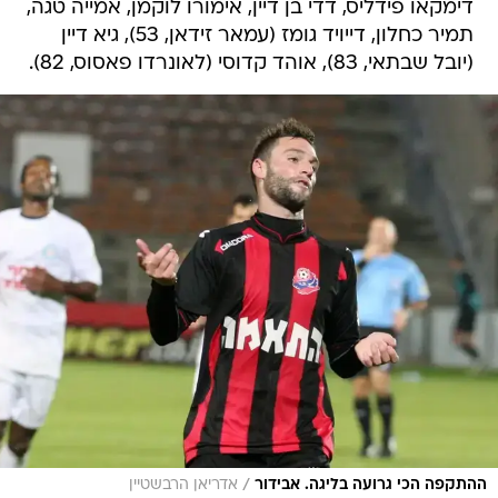
דימקאו פידליס, דדי בן דיין, אימורו לוקמן, אמייה טגה,
תמיר כחלון, דייויד גומז (עמאר זידאן, 53), גיא דיין
(יובל שבתאי, 83), אוהד קדוסי (לאונרדו פאסוס, 82).
/
ההתקפה הכי גרועה בליגה. אבידור
אדריאן הרבשטיין