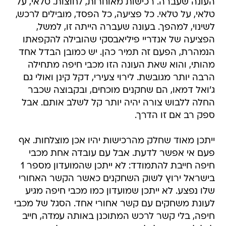
העונה שעברה. רכישות מאוחרות, לחוצות. טלאי, על
טלאי, על טלאי. כל פציעה, כל הפסד, מובילים לרכש,
לשינוי, למהפך. בעונה שעברה הייתה זו, למשל,
הפציעה של אנדריי פיליאבסקי שהובילה להקפאתו
הנמהרת, הפעם זה תמיר כהן. יש כמובן הבדל אחד
מהותי, והוא שאת העונה הזו מכבי חיפה מתחילה
הרבה יותר מגובשת. לירוי צעירי, דקל קינן ואולי גם
ג'ואל דמאו, הם שחקנים מוכחים, ובקבוצה שכבר
החלה ללבוש צורה יהיה יותר קל לשלב אותם. אבל
ספק רב אם זו הדרך.
ייתכן מאוד שחלק מהרכישות יהיו אכן מוצלחות. אף
פעם אי אפשר לדעת. אבל עם עובדה אחת מכבי
חיפה חייבת להתמודד: לא ייתכן שהמועדון מספר 1
בישראל ירוץ לשוק השחקנים כאשר הקשר האחורי
שלו נפצע. לא ייתכן שמועדון כמו מכבי חיפה מגיע
לעונת משחקים עם קשר אחורי אחד. הסגל של מכבי
חיפה, בלי קשר לרכש המתוכנן באותה עמדה, חייב