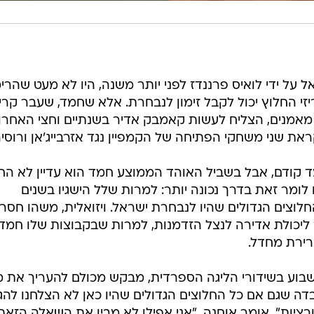
על ידי לואיס פרננדז לפני יותר משנה, היו לא מעט שהרימ
י החלוץ יכול לקבל זימון לנבחרת. אלא שחמד, שעבר קרי
אמנים, הצליח לעשות קאמבק אדיר בשנתיים וחצי האחרו
ת שני משחקי הפתיחה של הקמפיין נגד אזרבייג'אן ורוסיה
ד קודם, אבל בשביל האוהד הממוצע חמד הוא עדיין לא הח
לומר זאת בדרך נכונה יותר: למרות שלל הישגיו בשנים
חלוצים הגדולים שהיו לנבחרת ישראל. ויזואלית, משהו חסר 
ליכולת אדירה לנצל הזדמנות, למרות שבקבוצות שלו חמד
רירת מחדל.
שבוע בשידורי הליגה הספרדית, מבקש מכולם להעריך את 
בדה שגם אם כל החלוצים הגדולים שהיו כאן לא הצלחנו להג
ציות", אומר אוחנה, "אני אפילו לא מבין את השאלה הזאת