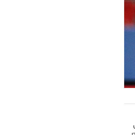
רוגבי וקריקט
גולף
ביליארד
תקצירים
י