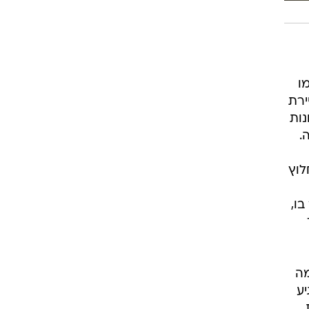
ו
ירת
נות
.
לוץ
בו,
מה
יע
.