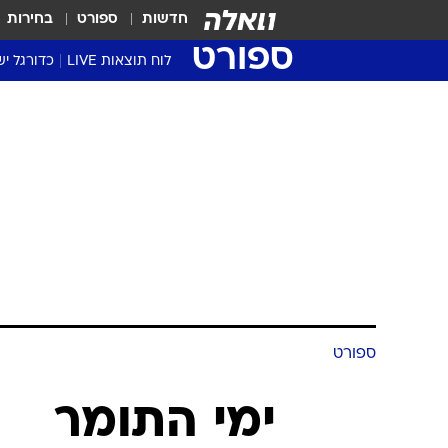
חדשות
ספורט
בחירות
ספורט
לוח תוצאות LIVE
כדורגל יש
ליגת העל Winner
סטט' ליגת
גביע המדי
גביע הטוט
שגרירים
נבחרות י
ליגה לאומ
ליגה א'
ספורט
ימי התומר