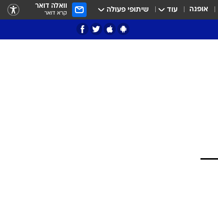
וואלה דואר
אופנה
עוד
שיתופי פעולה
קרא דואר
ציון 3
דאבל דריבל
י