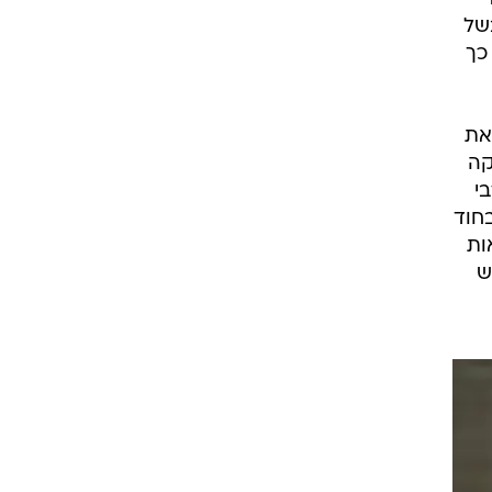
בשל
כך
את
קה
י
בחוד
ות
ש