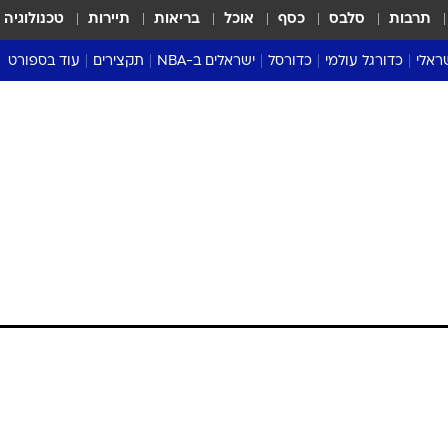
תרבות
סלבס
כסף
אוכל
בריאות
תיירות
טכנולוגיה
ראלי
כדורגל עולמי
כדורסל
ישראלים ב-NBA
תקצירים
עוד בספורט
ליגה אנגלית
ליגת העל
דני אבדיה
מונדיאל 2026
 העל
ליגה ספרדית
דאבל דריבל
NBA
נה
ליגה איטלקית
יורוליג וכדורסל אירופי
טבלאות
ו
ליגה גרמנית
ליגה לאומית
פודקאסטים
ליגה צרפתית
נבחרות ישראל בכדורסל
מסכמים מחזור
שראל
ליגת האלופות
כדורסל נשים
אבא של שבת
ית
הליגה האירופית
מעל הטבעת
דרום אמריקה
סערה בממלכה
טניס
טראש טוק
ספורט אמריקא
פוקר