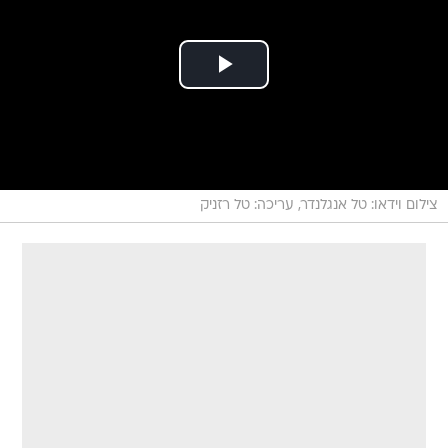
צילום וידאו: טל אנגלנדר, עריכה: טל רזניק