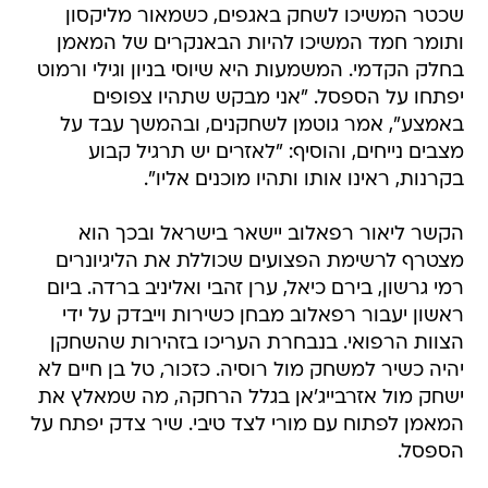
שכטר המשיכו לשחק באגפים, כשמאור מליקסון
ותומר חמד המשיכו להיות הבאנקרים של המאמן
בחלק הקדמי. המשמעות היא שיוסי בניון וגילי ורמוט
יפתחו על הספסל. "אני מבקש שתהיו צפופים
באמצע", אמר גוטמן לשחקנים, ובהמשך עבד על
מצבים נייחים, והוסיף: "לאזרים יש תרגיל קבוע
בקרנות, ראינו אותו ותהיו מוכנים אליו".
הקשר ליאור רפאלוב יישאר בישראל ובכך הוא
מצטרף לרשימת הפצועים שכוללת את הליגיונרים
רמי גרשון, בירם כיאל, ערן זהבי ואליניב ברדה. ביום
ראשון יעבור רפאלוב מבחן כשירות וייבדק על ידי
הצוות הרפואי. בנבחרת העריכו בזהירות שהשחקן
יהיה כשיר למשחק מול רוסיה. כזכור, טל בן חיים לא
ישחק מול אזרבייג'אן בגלל הרחקה, מה שמאלץ את
המאמן לפתוח עם מורי לצד טיבי. שיר צדק יפתח על
הספסל.