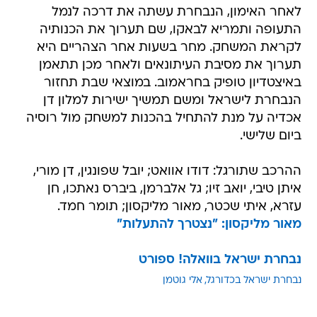
לאחר האימון, הנבחרת עשתה את דרכה לנמל
התעופה ותמריא לבאקו, שם תערוך את הכנותיה
לקראת המשחק. מחר בשעות אחר הצהריים היא
תערוך את מסיבת העיתונאים ולאחר מכן תתאמן
באיצטדיון טופיק בחראמוב. במוצאי שבת תחזור
הנבחרת לישראל ומשם תמשיך ישירות למלון דן
אכדיה על מנת להתחיל בהכנות למשחק מול רוסיה
ביום שלישי.
ההרכב שתורגל: דודו אוואט; יובל שפונגין, דן מורי,
איתן טיבי, יואב זיו; גל אלברמן, ביברס נאתכו, חן
עזרא, איתי שכטר, מאור מליקסון; תומר חמד.
מאור מליקסון: "נצטרך להתעלות"
נבחרת ישראל בוואלה! ספורט
נבחרת ישראל בכדורגל
אלי גוטמן