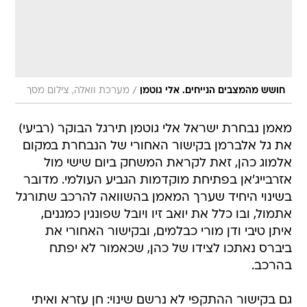
/
חושש מהמצבים הנייחים. אלי גוטמן
מערכת וואלה, צילום מסך
מאמן נבחרת ישראל אלי גוטמן תירגל הבוקר (רביעי)
את גל אלברמן בקישור האחורי של הנבחרת במקום
אלמוג כהן, זאת לקראת המשחק ביום שישי מול
אזרבייג'אן בפתיחת מוקדמות הגביע העולמי. מדובר
בשינוי היחיד שערך המאמן בהשוואה להרכב שתורגל
אתמול, ובו כלל את יואב זיו ויובל שפונגין כמגנים,
איתן טיבי ודן מורי כבלמים, ובקישור האחורי את
ביברס נאתכו לצידו של כהן, שכאמור לא יפתח
בהרכב.
גם בקישור ההתקפי לא נרשם שינוי: חן עזרא ואיתי