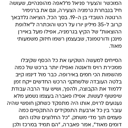
המוכשר והצעיר פניאל מ'לאפה מהופנהיים, שעושה
חיל בנבחרת גרמניה הצעירה, וגם את ברנימיר
הרגוטה השבדי בן ה-19. בסך הכל, הוציאה גלדבאך
קרוב ל-35 מיליון יורו על רכש והוכתרה ל"אלופת
ההוצאות" של הקיץ בגרמניה, אפילו מעל באיירן
מינכן ודורטמונד, שבעצמן רשמו חיזוק משמעותי
מאוד.
הסייחים למעשה השקיעו את כל הכסף שקיבלו
ממכירת רויס ודאנטה ואפילו יותר ברכש של כמה
מהשמות הכי חמים באירופה. כבר מול דינמו קייב
בלטה העובדה שלשחקני הרכש החדשים ייקח זמן
ללמוד את הקבוצה, ולהפך, ושיש עוד הרבה עבודת
שיפשוף לעשות. אפילו פאברה בעצמו נשמע מלא
געגועים לרויס, אותו היה מתפקד כשחקן חופשי שהיה
עובר בין כל ארבעת התפקידים ההתקפיים כמה
פעמים תוך מדי משחק. "כל החלוצים שלנו היום
דומים מאוד", אמר פאברה, "הם תמיד במרכז ולכן