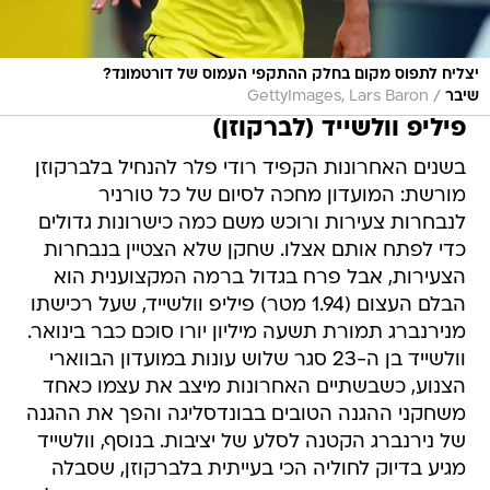
יצליח לתפוס מקום בחלק ההתקפי העמוס של דורטמונד?
/
שיבר
GettyImages, Lars Baron
פיליפ וולשייד (לברקוזן)
בשנים האחרונות הקפיד רודי פלר להנחיל בלברקוזן
מורשת: המועדון מחכה לסיום של כל טורניר
לנבחרות צעירות ורוכש משם כמה כישרונות גדולים
כדי לפתח אותם אצלו. שחקן שלא הצטיין בנבחרות
הצעירות, אבל פרח בגדול ברמה המקצוענית הוא
הבלם העצום (1.94 מטר) פיליפ וולשייד, שעל רכישתו
מנירנברג תמורת תשעה מיליון יורו סוכם כבר בינואר.
וולשייד בן ה-23 סגר שלוש עונות במועדון הבווארי
הצנוע, כשבשתיים האחרונות מיצב את עצמו כאחד
משחקני ההגנה הטובים בבונדסליגה והפך את ההגנה
של נירנברג הקטנה לסלע של יציבות. בנוסף, וולשייד
מגיע בדיוק לחוליה הכי בעייתית בלברקוזן, שסבלה