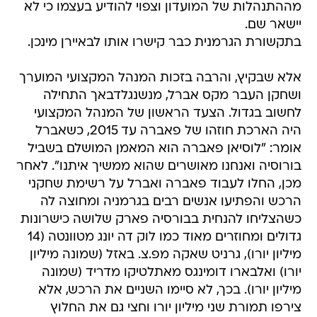
מההתנהלות של המועדון וצפוי להודיע בעצמו כי לא
יישאר שם.
בתקשורת הגרמנית כבר קישרו אותו לבאיירן מינכן.
אלא שבקיץ, והרבה בזכות המנהל המקצועי המוערך
ושחקן העבר מקס אברל, מנשנגלדבאך התחילה
לחשוב בגדול. הצעד הראשון של המנהל המקצועי
היה הארכת חוזהו של פאברה עד 2015, כשאברל
אומר: "לוסיאן פאברה הוא המאמן המושלם בשביל
בורוסיה ואנחנו מאושרים שהוא ממשיך איתנו". לאחר
מכן, החלו לעבוד פאברה ואברל על רשימת שחקני
הרכש והפתיעו אנשים רבים בגרמניה ומחוצה לה
כשהצליחו להנחית בבורסיה פארק שלושה כישרונות
גדולים ומחוזרים מאוד כמו לוק דה יונג מטוונטה (14
מיליון יורו), גרניט שאקה מפ.צ. באזל (שמונה מיליון
יורו) ואלבארו דומינגס מאתלטיקו מדריד (שמונה
מיליון יורו). בכך, לא סיימו השניים את הרכש, אלא
צירפו תמורת שני מיליון יורו וחצי גם את החלוץ