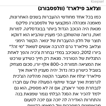
Koepsel
וצלאב פילארז' (וולפסבורג)
כמו בכל אחד מחודשי ההעברות בשנים האחרונות,
מאמנה ומנהלה המקצועי של וולפסבורג פליקס
מגאת היה הכוכב הגדול ביותר בבונדסליגה. למרות
זאת, נראה שהשחקן הכי מעניין שהביא הוא דווקא
תוצר של חלון ההעברות של ינואר. הקשר הימני
וצלאב פילארז' גרם להרבה אנשים לשאול "מי זה?"
ביורו 2012, כשכיכב במדי נבחרת צ'כיה והפך לאחת
התגליות של הטורניר. מגאת רק חייך כשידע שרכש
את המציאה תמורת כ-800 אלף יורו, סכום מצחיק
בשביל כישרון כזה גדול. יהיה מעניין לראות איך
פילארז' יצלח את המעבר הקשה מהליגה הצ'כית
לגרמנית ואיך יעבוד שיתוף הפעולה שלו עם חברו
לנבחרת פטר יראצ'ק. אם זה לא מספיק, הוא גם
ילמד להכיר את הסגל הבלתי נגמר שמגאת בנה
והתחרות האדירה לה יזכה וגם יזכה לטעום