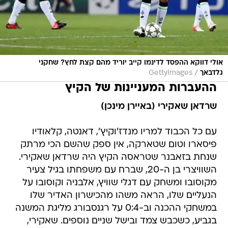
אולי דווקא ההפסד לדינמו קייב יוריד מהם קצת לחץ? שחקני
/
גלדבאך
GettyImages
ההעברות המעניינות של הקיץ
שרדאן שאקירי (באיירן מינכן)
עם כל הכבוד למריו מנדז'וקיץ', דאנטה, קלאודיו
פיסארו וטום שטארקה, אין ספק שהשם הכי מרתק
שנחת בזאבנר שטראסה הקיץ היה שרדאן שאקירי.
השוויצרי בן ה-20, שברח עם משפחתו בגיל צעיר
מקוסובו ומשחק עם דגלי שוויץ, אלבניה וקוסובו על
הנעליים שלו, הראה משהו מהכישרון האדיר שלו
במשחקי ההכנה וב-0:4 על רגנסבורג מליגת המשנה
בגביע, כשכבש צמד ובישל שניים נוספים. שאקירי,