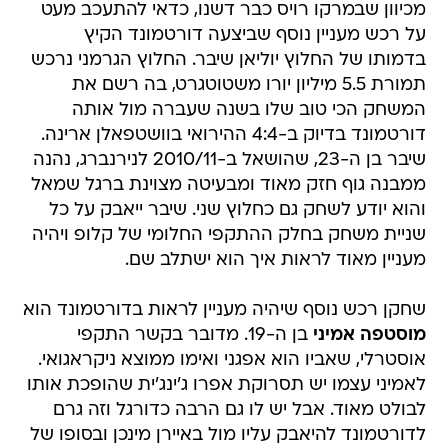
מכיוון שבמרקו רויס כבר דשנו, כדאי להתעכב מעט
על רכש מעניין נוסף שביצעה דורטמונד הקיץ
בדמותו של החלוץ יוליאן שיבר. החלוץ הגרמני נרכש
תמורת 5.5 מיליון יורו משטוטגרט, בה רשם את
המשחק הכי טוב שלו בשנה שעברה מול אותה
דורטמונד בדיוק ב-4:4 ההירואי בוושטפאלן ארינה.
שיבר בן ה-23, שהושאל ב-2010/11 לנירנברג, נהנה
ממבנה גוף חזק מאוד ומבעיטה מצוינת ברגל שמאל
והוא יודע לשחק גם כחלוץ שני. שיבר ייאבק על כל
שניית משחק בחלק ההתקפי החלומי של קלופ ויהיה
מעניין מאוד לראות איך הוא ישתלב שם.
שחקן רכש נוסף שיהיה מעניין לראות בדורטמונד הוא
מוסטפה אמיני
בן ה-19. מדובר בקשר התקפי
אוסטרלי, שאביו הוא אפגני ואימו ממוצא ניקראגואי.
לאמיני עצמו יש תסרוקת אפרו ג'ינג'ית שהופכת אותו
לבולט מאוד. אבל יש לו גם הרבה כדורגל וזה גרם
לדורטמונד להיאבק עליו מול באיירן מינכן ובסופו של