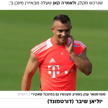
שנרכש מקלן,
ולאמרה קאן
שעלה מבאיירן מינכן ב'.
/
סופרסטאר ענק בשוויץ, מעכשיו גם במינכן? שאקירי
רויטרס
יוליאן שיבר (דורטמונד)