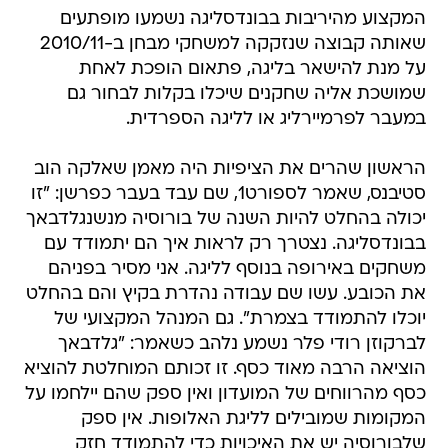
המקצוע מהיריבות בבונדסליגה נשמעו מופתעים
שאותה קבוצה שנזקקה למשחקי מבחן ב-2010/11
על מנת להישאר בליגה, פתאום הופכת לאחת
שמושכת אליה שחקנים שיכלו בקלות לבחור גם
במעבר לפרמיירליג או לליגה הספרדית.
הראשון שהרים את הציפיות היה מאמן שאלקה הוב
סטיבנס, שאמר לספורט1, שם עבד בעבר כפרשן: "זו
יכולה בהחלט להיות השנה של בורוסיה מנשנגלדבאך
בבונדסליגה. נצטרך רק לראות איך הם יתמודד עם
משחקים באירופה בנוסף לליגה. אני מסיר בפניהם
את הכובע. עשו שם עבודה נהדרת בקיץ והם בהחלט
יוכלו להתמודד בצמרת". גם המנהל המקצועי של
לברקוזן רודי פלר נשמע נלהב כשאמר: "גלדבאך
הוציאה הרבה מאוד כסף. זו זכותם המוחלטת להוציא
כסף מהרווחים של המועדון ואין ספק שהם יילחמו על
המקומות שמובילים לליגת האלופות. אין ספק
שלבורוסיה יש את האיכויות כדי להתמודד חזק