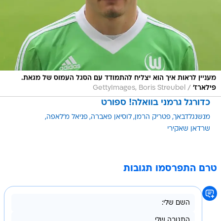
מעניין לראות איך הוא יצליח להתמודד עם הסגל העמוס של מגאת.
/
פילארז'
GettyImages, Boris Streubel
כדורגל גרמני בוואלה! ספורט
מנשנגלדבאך
פטריק הרמן
לוסיאן פאברה
פניאל מ'לאפה
שרדאן שאקירי
טרם התפרסמו תגובות