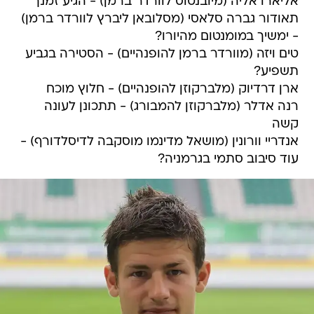
אליארו אליה (מיובנטוס לוורדר ברמן) - הגיע זמנך
תאודור גברה סלאסי (מסלובאן ליברץ לוורדר ברמן)
- ימשיך במומנטום מהיורו?
טים ויזה (מוורדר ברמן להופנהיים) - הסטירה בגביע
תשפיע?
ארן דרדיוק (מלברקוזן להופנהיים) - חלוץ מוכח
רנה אדלר (מלברקוזן להמבורג) - תתכונן לעונה
קשה
אנדריי וורונין (מושאל מדינמו מוסקבה לדיסלדורף) -
עוד סיבוב סתמי בגרמניה?