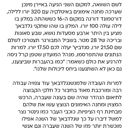
לשם השוואה, למקום השני הגיעה באיירן מינכן
שערכה מחנה אימונים באיטלקיה עם 320 יורו ללילה,
דורטמונד דורגה במקום ה-16 כששהתה במלון בו
לילה עולה 100 יורו. המלון בו שהו שחקני גלדבאך
מציע בין היתר ארבע מסעדות נושא, שבע סאונות
ובריכה של 28 מטר. בשביל המבורגר תצטרכו לשלם
שם 21.50 יורו, סנדביץ' יעלה לכם 17.50 יורו. למרות
הנתונים שהתפרסמו, מנהל המועדון שטפן קרל ניסה
להרגיע את כולם כשאמר: "כמו בהעברות שביצענו,
גם כאן לא השתגענו ביחס ליכולות שלנו".
למרות העובדה שלמנשנגלדבאך עוד צפויה עבודה
רבה ומורכבת מאוד בחיבור כל חלקי הקבוצה
לתיאום הנהדר שהיה שם בעונה שעברה, הרכש
המצוין ומחנה האימונים הנוצץ עשו את שלהם
מבחינת רף הציפיות. כוכבי העבר כמו גינטר נצר
למשל דיברו על כך שגלדבאך של השנה אפילו
מוכשרת יותר מזו של השנה שעברה וגם אנשי