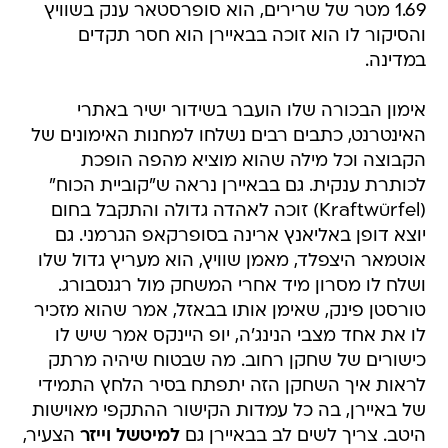
1.69 מטר של שרירים, הוא סופרסטאר ענק בשוויץ
והסיקור לו הוא זוכה בבאיירן הוא חסר תקדים
במדינה.
אימון הבכורה שלו הועבר בשידור ישיר באתרי
האינטרנט, כתבים רבים נשלחו למחנות האימונים של
הקבוצה וכל מילה שהוא מוציא מהפה הופכת
לכותרת ענקית. גם בבאיירן נראה ש"קוביית הכוח"
(Kraftwürfel) זוכה לאהדה גדולה והתקבל בחום
יוצא דופן באליאנץ ארינה בסופרקאפ הגרמני. גם
אוטמאר היצפלד, מאמן שוויץ, הוא מעריץ גדול שלו
ושלח לו מסרון מיד אחרי המשחק מול רגנסבורג.
טורסטן פינק, שאימן אותו בבאזל, אמר שהוא מזכיר
לו את אחד מצבי הנינג'ה, יופ היינקס אמר שיש לו
כישורים של שחקן רחוב. מה שבטוח שיהיה מרתק
לראות איך השחקן הזה יתפתח בסיר הלחץ התמידי
של באיירן, בה כל עמדות הקישור ההתקפי מאוישות
היטב. צריך לשים לב בבאיירן גם
למיטשל וייזר
הצעיר,