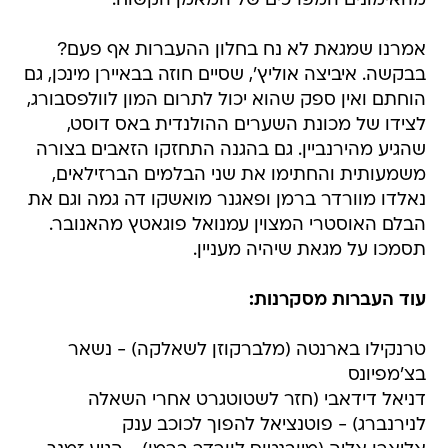
מהאימונים המפרכים של המאמן הקשוח.
אמרנו שמגאת לא נח בחלון ההעברות אף פעם?
בבקשה. איביצה אוליץ', שסיים חוזה בבאיירן מינכן, גם
הוחתם ואין ספק שהוא יכול לתרום המון לוולפסבורג,
לצידו של מכונת השערים ההולנדית באס דוסט,
שהגיע מהירנביין. גם בהגנה התחזקו הזאבים בצורה
משמעותית והחתימו את שני הבלמים הברזילאים,
נאלדו מוורדר ברמן ופאגנר מואשקו דה גמה וגם את
הבלם האוסטרי המצוין עמנואל פוגאטץ מהאנובר.
תסמכו על מגאת שיהיה מעניין.
עוד העברות מסקרנות:
טרנקילו בארנטה (מלברקוזן לשאלקה) - נשאר
בצ'מפיונס
דניאל דידאבי (חזר לשטוטגרט אחרי השאלה
לנירנברג) - פוטנציאל להפוך לכוכב ענק