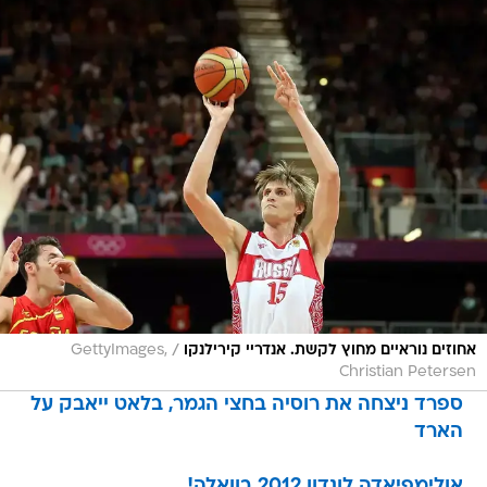
/
אחוזים נוראיים מחוץ לקשת. אנדריי קירילנקו
GettyImages,
Christian Petersen
ספרד ניצחה את רוסיה בחצי הגמר, בלאט ייאבק על
הארד
אולימפיאדה לונדון 2012 בוואלה!