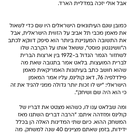
אבל אולי יזכה במדליית הארד.
כמובן שגם העיתונאים הישראלים היו שם כדי לשאול
את מאמן מכבי תל אביב על הזווית הישראלית, אבל
את התשובה המעניינת ביותר הוא סיפק דווקא לכתב
ה"וושינגטון פוסט", ששאל אותו על הקרבה שלו
לשחזור הגמר הגדול ב-1972 בין ארצות הברית
לברית המועצות. בלאט אמר בתגובה שאת מה
שהוא חושב כתב בעיתונות האמריקאית מאמן
פילדלפיה 76, דאג קולינס, עליו אמר המאמן
הישראלי: "יש לו זכות יותר גדולה ממני להגיד את זה
כי הוא היה שם ושיחק".
ומה שבלאט ענו לו, כשהוא מצטט את דבריו של
קולינס ומזדהה איתם: "הרבה דברים השתנו מאז
המשחק ההוא. כיום שתי המדינות האלה הן בכלל
ידידות, בזמן שאתם מציינים 40 שנה למשחק. מה