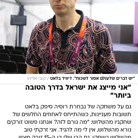
/
"יש דברים שלעולם אסור לשכוח". דיוויד בלאט
קובי אליהו
"אני מייצג את ישראל בדרך הטובה
ביותר"
גם על משחקה של נבחרת רוסיה סיפק בלאט
תשובות מעניינות, כשהתייחס לאחוזים החלשים של
שחקניו מהשלוש: "מה גורם לזה? אנחנו פשוט זורקים
נורא מהשלוש, אין לי מה להגיד. אני זרקתי טוב
מהשלוש כשחקן, גם הבן שלי בן ה-15 זורק מצוין