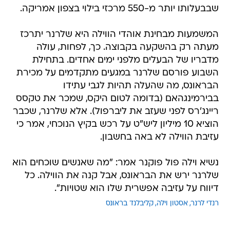
שבבעלותו יותר מ-550 מרכזי בילוי בצפון אמריקה.
המשמעות מבחינת אוהדי הווילה היא שלרנר יתרכז
מעתה רק בהשקעה בקבוצה. כך, לפחות, עולה
מדבריו של הבעלים מלפני ימים אחדים. בתחילת
השבוע פורסם שלרנר במגעים מתקדמים על מכירת
הבראונס, מה שהעלה תהיות לגבי עתידו
בבירמינגהאם (בדומה לטום היקס, שמכר את טקסס
ריינג'רס לפני שעזב את ליברפול). אלא שלרנר, שכבר
הוציא 10 מיליון ליש"ט על רכש בקיץ הנוכחי, אמר כי
עזיבת הווילה לא באה בחשבון.
נשיא וילה פול פוקנר אמר: "מה שאנשים שוכחים הוא
שלרנר ירש את הבראונס, אבל קנה את הווילה. כל
דיווח על עזיבה אפשרית שלו הוא שטויות".
רנדי לרנר
אסטון וילה
קליבלנד בראונס