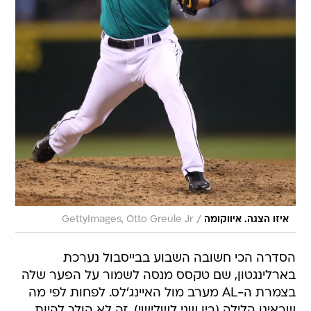
/
איזו הצגה. איווקומה
GettyImages, Otto Greule Jr
הסדרה הכי חשובה השבוע בבייסבול נערכת
בארלינגטון, שם טקסס מנסה לשמור על הפער שלה
בצמרת ה-AL מערב מול האיינג'לס. לפחות לפי מה
שראינו הלילה (בין שני לשלישי), זה לא הולך להיות