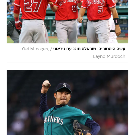
/
עשה היסטוריה. מוראלס חוגג עם טראוט
GettyImages,
Layne Murdoch