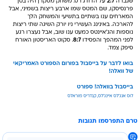
שגברה
2:7
על הדודג'רס. משחק מסקרן היה בסן
פרנסיסקו, שם המטס שמו ארבע ריצות בשמיני, אבל
המארחים ענו בשתיים בתשיעי והמשחק הלך
להארכה. באינינג העשירי ניו יורק השיגה שתי ריצות
נוספות והג'איינטס כמעט ענו שוב, אבל נעצרו רגע
לפני המהפך והפסידו
8:7
. סקוט האריסטון האורח
סיפק צמד.
בואו לדבר על בייסבול בפורום הספורט האמריקאי
של וואלה!
בייסבול בוואלה! ספורט
לוס אנג'לס איינג'לס
קנדריס מוראלס
טרם התפרסמו תגובות