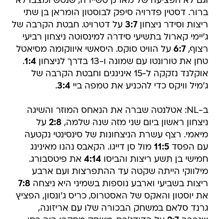
וגם לא הפציעה של מארק טשיירה, שנטש ומצבו לא
ברור. דסטין פדרויה סיפק לבוסטון הומראן בן שתי
ריצות וסידר ניצחון
3:7
על דטרויט. חבטת הקרבה של
ג'יימי קארול בתשיעי סידרה למינסוטה ניצחון רביעי
רצוף,
6:7
על הוויט סוקס. היסאשי איווקומה מסיאטל
טחן את טורונטו עם שמונה ו-13 בדרך לניצחון
1:4
.
אוקלנד נזקקה ל-15 אינינגים וחבטת הקרבה של
ג'מיל וויקס כדי להכניע את טמפה ביי
3:4
.
ב-NL: אטלנטה שברה את הנאחס המוזר והשיגה
ניצחון ראשון ביום שני מזה שנה שלמה,
2:8
על
מיאמי. רצף עשרת הניצחונות של סינסינטי נקטעה
עם הפסד
11:5
מול סן דייגו. הקאבס נהנו מאינינג
חמישי בן תשע ריצות והביסו
4:14
את פיטסבורג.
מילווקי הייתה שקטה עד ההתפרצות ועם ארבע
ריצות בשביעי וארבע נוספות בשמיני היא ניצחה
7:8
את יוסטון והאקס של האסטרוס, כריס ג'ונסון, הפציץ
גרנד סלאם במשחק הבכורה שלו עם אריזונה,