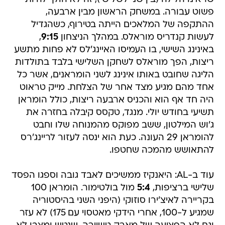
פשוט עבורה. במשחק הראשון מבין ארבעה,
ההתקפה של המלאכים הייתה בטירוף, כשהגדיל
לעשות קנדריס מוראלס. במהלך הניצחון
9:15
,
באינינג השישי, בו העמיסו האיינג'לס לא פחות מתשע
ריצות, הפך מוראלס לשחקן השלישי בלבד בתולדות
הליגה שחובט באותו אינינג לשני הומראנים, אשר כל
אחד מהם מגיע מצד אחר של הצלחת. מייק טראוט
היה חד אף הוא והכניס ארבעה ריצות, כולל הומראן
תשיעי בחודש יולי. מנגד, טקסס קיבלה בחזרה את
ג'וש המילטון, ששב מפוקס מהמנוחה שלו וחבט
להומראן 29 העונה. כעת הוא ינסה לעזור לריינג'רס
להתאושש מהמכה שחטפו.
עוד ב-AL: היאנקיז ממשיכים לאבד גובה וספגו הפסד
שלישי ברציפות,
5:4
מול בולטימור. הומראן 100
בקריירה לאיצ'ירו סוזוקי (היפני השני בהיסטוריה
שמגיע ל-100, אחרי הידקי מאטסוי עם 175) לא עזר