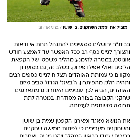
/
מוביל את יוזמת השחקנים. בן שושן
ברני ארדוב
בבית"ר ירושלים ממשיכים להתנהל תחת אי ודאות
והצורך לגייס כסף רב ככל האפשר עד לאמצע חודש
אוגוסט, במטרה להימנע מהליך משפטי של הקפאת
הליכים ואולי אפילו פירוק. בשלב זה, גם במועדון
מקווים כי עמותת האוהדים תצליח לגייס כספים רבים
ותהיה חלק מהפיתרון. ה'באזז' הגדול סביב מיזם
האוהדים, הביא לכך שבימים האחרונים מתארגנים
שחקני הקבוצה בצורה מסודרת, במטרה לתת
תרומה משותפת לעמותה.
את הנושא מאגד ומארגן הקפטן עמית בן שושן
והשחקנים מעריכים כי לפחות חמישה שחקנים
בכירים יעמדו בראש המהלך ויקנו מנייה, ואחרים