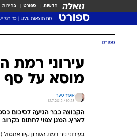
חדשות
ספורט
בחירות
ספורט
לוח תוצאות LIVE
כדורגל יש
ליגת העל Winner
סטט' ליגת
גביע המדי
גביע הטוט
שגרירים
נבחרות י
ליגה לאומ
ליגה א'
ספורט
עירוני רמת ה