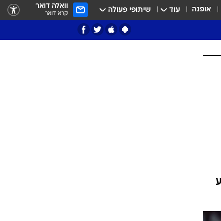
וואלה דואר
אופנה
עוד
שיתופי פעולה
קרא דואר
ציון 3
דאבל דריבל
י