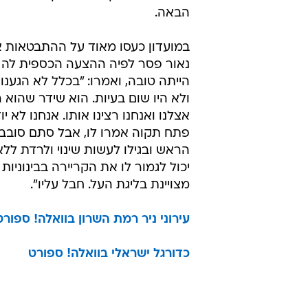
תשובה סופית מהבלם.
קובי מוסא צפוי לחתום על חוזהו בימ
ויהיה השחקן השלישי שניסן יחזקאל מ
מראשון לציון אחרי אסי בלדוט ואיתי
ברמת השרון היו מי שצחקו ואמרו: "
מהקבוצה והצוות המקצועי ירדו ליגה
שעברה", אבל מאמינים בבחירות של
וביכולת שלו לקחת את הקבוצה למקו
הבאה.
במועדון כעסו מאוד על ההתבטאות 
נאור פסר לפיה ההצעה הכספית לה 
הייתה טובה, ואמרו: "בכלל לא הגענו
ולא היו שום בעיות. הוא שידר שהוא
אצלנו ואנחנו רצינו אותו. אנחנו לא י
פתח תקוה אמרו לו, אבל סתם סובבו
הראש ובגילו לעשות שינוי ולרדת ללא