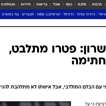
תרבות
סלבס
כסף
אוכל
בריאות
תיירות
טכנולוגיה
ראלי
כדורגל עולמי
כדורסל
ישראלים ב-NBA
תקצירים
עוד בספורט
ליגה אנגלית
ליגת העל
דני אבדיה
מונדיאל 2026
 העל
ליגה ספרדית
דאבל דריבל
NBA
נה
ליגה איטלקית
יורוליג וכדורסל אירופי
טבלאות
ו
ליגה גרמנית
ליגה לאומית
פודקאסטים
ליגה צרפתית
נבחרות ישראל בכדורסל
מסכמים מחזור
שראל
ליגת האלופות
כדורסל נשים
אבא של שבת
ית
הליגה האירופית
מעל הטבעת
דרום אמריקה
סערה בממלכה
טניס
טראש טוק
ספורט אמריקא
שרון: פטרו מתלבט,
פוקר