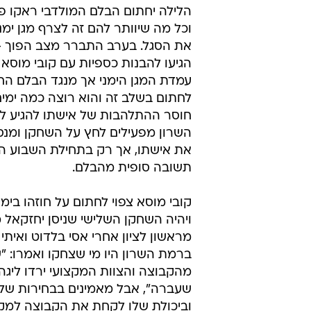
מוסא על סף 
אופיר סער
12.7.2012 / 10:23
הקבוצה כבר הגיעה לסיכום כספ
לארץ. המגן צפוי לחתום בקרוב
בעירוני ניר רמת השרון קיוו אתמול (ר
הלילה יחתום הבלם המולדבי ראקו פ
וכל מה שיוותר להם זה לצרף מגן ימני
את הסגל. בערב התברר מצב הפוך - 
הגיעו להבנות כספיות עם קובי מוסא 
עמדת המגן הימני אך מנגד הבלם הח
לחתום בשלב זה והוא רוצה כמה ימי
חוסר ההתלהבות של אישתו להגיע ל
השרון מפעילים לחץ על השחקן ומנס
את אישתו, אך רק בתחילת השבוע 