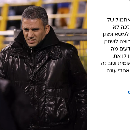
ים הקרובים
ביא איתו
 אלקסלסי.
השחקן השלישי של יחזקאל מראשון לציון. קובי
שליש
/
מוסא
ברני ארדוב
 בשנה
 יחזקאל
ם טוב בעונה
אתמול של
זכה לא
 למשא ומתן
 רוצה לשחק
ודעים מה
 לו את
ומית שוב זה