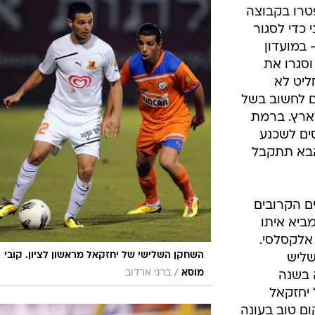
חתימה
ענפים נוספים
לוח שידורים
החידה של ספור
ארכיון מדורים
כתבו לנו
י עם הבלם המולדבי, אבל אישתו לא מתלהבת להגי
ביעי) כי עד
טרו בקבוצה
 כדי לסגור
במועדון
וסגרו את
ליט לא
ם לחשוב בשל
ארץ. ברמת
ים לשכנע
הבא תתקבל